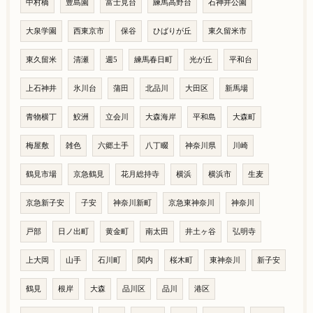
中村橋
豊島園
富士見台
練馬高野台
石神井公園
大泉学園
西東京市
保谷
ひばりが丘
東久留米市
東久留米
清瀬
週5
練馬春日町
光が丘
平和台
上石神井
氷川台
蒲田
北品川
大田区
新馬場
青物横丁
鮫洲
立会川
大森海岸
平和島
大森町
梅屋敷
雑色
六郷土手
八丁畷
神奈川県
川崎
鶴見市場
京急鶴見
花月総持寺
横浜
横浜市
生麦
京急新子安
子安
神奈川新町
京急東神奈川
神奈川
戸部
日ノ出町
黄金町
南太田
井土ヶ谷
弘明寺
上大岡
山手
石川町
関内
桜木町
東神奈川
新子安
鶴見
根岸
大森
品川区
品川
港区