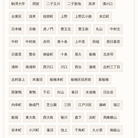
駒澤大学
用賀
二子玉川
二子新地
高津
溝の口
台東区
浅草
稲荷町
上野
上野広小路
末広町
日本橋
京橋
虎ノ門
豊玉北
豊玉南
丸山
中村北
中村
中村南
赤羽
東十条
上中里
田端
西日暮里
日暮里
鶯谷
御徒町
十条
尾久
板橋
北赤羽
浦和
南浦和
西川口
川口
西台
蓮根
志村三丁目
志村坂上
本蓮沼
板橋本町
板橋区役所前
新板橋
西巣鴨
巣鴨
千石
白山
春日
水道橋
日比谷
内幸町
御成門
芝公園
三田
江戸川区
篠崎
瑞江
船堀
東大島
西大島
菊川
森下
浜町
馬喰横山
岩本町
小川町
蓮沼
池上
千鳥町
久が原
御嶽山