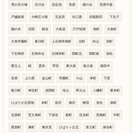
雪が谷大塚
石川台
洗足池
長原
旗の台
荏原中延
戸越銀座
大崎広小路
五反田
矢口渡
武蔵新田
下丸子
鵜の木
沼部
糀谷
大鳥居
穴守稲荷
旭町
大泉町
大泉学園町
春日町
上石神井南町
北町
向山
栄町
下石神井
石神井台
石神井町
関町北
関町南
高松
豊玉上
錦
貫井
早宮
東大泉
南大泉
南田中
谷原
上の原
金山町
学園町
小山
幸町
下里
新川町
神宝町
浅間町
滝山
野火止
八幡町
東本町
ひばりが丘団地
本町
前沢
南沢
柳窪
弥生
泉町
北原町
芝久保町
下保谷
新町
住吉町
田無町
中町
西原町
東町
東伏見
ひばりヶ丘北
富士町
保谷町