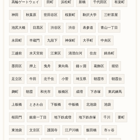
高輪ゲートウェイ
田町
浜松町
新橋
千代田区
有楽町
神田
秋葉原
世田谷区
桜新町
駒沢大学
三軒茶屋
池尻大橋
目黒区
渋谷区
渋谷
表参道
青山一丁目
永田町
半蔵門
九段下
神保町
大手町
中央区
三越前
水天宮前
江東区
清澄白河
住吉
錦糸町
墨田区
押上
曳舟
東向島
鐘ヶ淵
葛飾区
堀切
足立区
牛田
北千住
小菅
埼玉県
朝霞市
朝霞台
麹町
朝霞
和光市
板橋区
成増
下赤塚
東武練馬
上板橋
ときわ台
下板橋
中板橋
北池袋
池袋
桜田門
銀座一丁目
地下鉄成増
地下鉄赤塚
千川
要町
東池袋
文京区
護国寺
江戸川橋
飯田橋
市ヶ谷