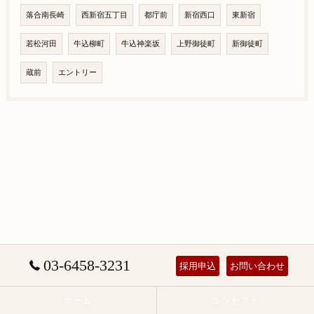
落合南長崎
西新宿五丁目
都庁前
新宿西口
東新宿
若松河田
牛込柳町
牛込神楽坂
上野御徒町
新御徒町
蔵前
エントリー
03-6458-3231
採用申込
お問い合わせ
ホーム
コンセプト