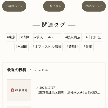
< 前のページ
一覧に戻る
次のページ >
関連タグ
#東京
#清掃
#求人
#パート
#松永商店
#千代田区
#永田町
#オフィスビル清掃
#豊島区
#巣鴨
最近の投稿
Recent Posts
2023/10/27
【東京都練馬区練馬】清掃求人★1日3h/週5日/祝日お休み★谷原在住の方歓迎