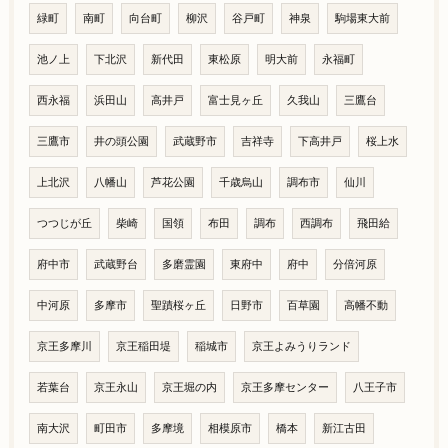
緑町
南町
向台町
柳沢
谷戸町
神泉
駒場東大前
池ノ上
下北沢
新代田
東松原
明大前
永福町
西永福
浜田山
高井戸
富士見ヶ丘
久我山
三鷹台
三鷹市
井の頭公園
武蔵野市
吉祥寺
下高井戸
桜上水
上北沢
八幡山
芦花公園
千歳烏山
調布市
仙川
つつじが丘
柴崎
国領
布田
調布
西調布
飛田給
府中市
武蔵野台
多磨霊園
東府中
府中
分倍河原
中河原
多摩市
聖蹟桜ヶ丘
日野市
百草園
高幡不動
京王多摩川
京王稲田堤
稲城市
京王よみうりランド
若葉台
京王永山
京王堀の内
京王多摩センター
八王子市
南大沢
町田市
多摩境
相模原市
橋本
新江古田