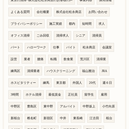
東京の清掃･株式会社松永商店のお客様の声
事業内容
採用情報
よくある質問
会社概要
株式会社松永商店
お問い合わせ
プライバシーポリシー
施工実績
都内
短時間
求人
オフィス清掃
ごみ回収
清掃求人
シニア
清掃員
パート
ハローワーク
仕事
バイト
松永商店
会議室
設営
業者
腰痛
転職
飲食業
荒川区
清掃業
練馬区
清掃業者
ハウスクリーニング
福山雅治
JRA
ホスピタリティー
練馬
東京都
外国人
20代
週６日
3時間
ホテル清掃
最低賃金
正社員
留学生
雇用
中野区
豊島区
東中野
アルバイト
中野坂上
小竹向原
新桜台
椎名町
新宿区
中井
東長崎
江古田
桜台