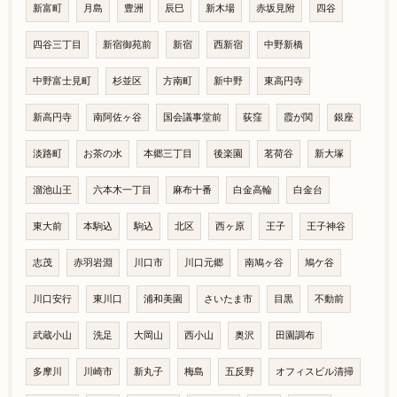
新富町
月島
豊洲
辰巳
新木場
赤坂見附
四谷
四谷三丁目
新宿御苑前
新宿
西新宿
中野新橋
中野富士見町
杉並区
方南町
新中野
東高円寺
新高円寺
南阿佐ヶ谷
国会議事堂前
荻窪
霞が関
銀座
淡路町
お茶の水
本郷三丁目
後楽園
茗荷谷
新大塚
溜池山王
六本木一丁目
麻布十番
白金高輪
白金台
東大前
本駒込
駒込
北区
西ヶ原
王子
王子神谷
志茂
赤羽岩淵
川口市
川口元郷
南鳩ヶ谷
鳩ケ谷
川口安行
東川口
浦和美園
さいたま市
目黒
不動前
武蔵小山
洗足
大岡山
西小山
奥沢
田園調布
多摩川
川崎市
新丸子
梅島
五反野
オフィスビル清掃