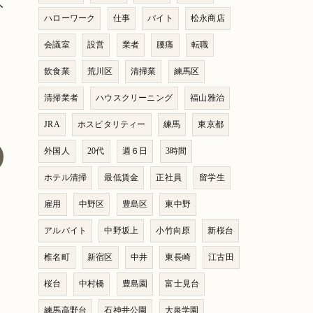
人
ハローワーク
仕事
バイト
松永商店
会議室
設営
業者
腰痛
転職
飲食業
荒川区
清掃業
練馬区
清掃業者
ハウスクリーニング
福山雅治
JRA
ホスピタリティー
練馬
東京都
外国人
20代
週６日
3時間
ホテル清掃
最低賃金
正社員
留学生
雇用
中野区
豊島区
東中野
アルバイト
中野坂上
小竹向原
新桜台
椎名町
新宿区
中井
東長崎
江古田
桜台
中村橋
豊島園
富士見台
練馬高野台
石神井公園
大泉学園