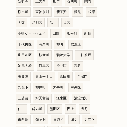
弘明寺
上大岡
山手
石川町
関内
桜木町
東神奈川
新子安
鶴見
根岸
大森
品川区
品川
港区
高輪ゲートウェイ
田町
浜松町
新橋
千代田区
有楽町
神田
秋葉原
世田谷区
桜新町
駒沢大学
三軒茶屋
池尻大橋
目黒区
渋谷区
渋谷
表参道
青山一丁目
永田町
半蔵門
九段下
神保町
大手町
中央区
三越前
水天宮前
江東区
清澄白河
住吉
錦糸町
墨田区
押上
曳舟
東向島
鐘ヶ淵
葛飾区
堀切
足立区