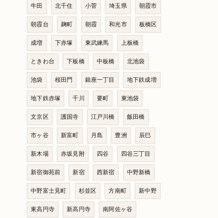
牛田
北千住
小菅
埼玉県
朝霞市
朝霞台
麹町
朝霞
和光市
板橋区
成増
下赤塚
東武練馬
上板橋
ときわ台
下板橋
中板橋
北池袋
池袋
桜田門
銀座一丁目
地下鉄成増
地下鉄赤塚
千川
要町
東池袋
文京区
護国寺
江戸川橋
飯田橋
市ヶ谷
新富町
月島
豊洲
辰巳
新木場
赤坂見附
四谷
四谷三丁目
新宿御苑前
新宿
西新宿
中野新橋
中野富士見町
杉並区
方南町
新中野
東高円寺
新高円寺
南阿佐ヶ谷