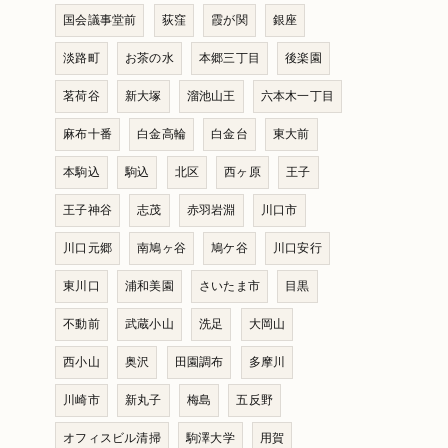
国会議事堂前
荻窪
霞が関
銀座
淡路町
お茶の水
本郷三丁目
後楽園
茗荷谷
新大塚
溜池山王
六本木一丁目
麻布十番
白金高輪
白金台
東大前
本駒込
駒込
北区
西ヶ原
王子
王子神谷
志茂
赤羽岩淵
川口市
川口元郷
南鳩ヶ谷
鳩ケ谷
川口安行
東川口
浦和美園
さいたま市
目黒
不動前
武蔵小山
洗足
大岡山
西小山
奥沢
田園調布
多摩川
川崎市
新丸子
梅島
五反野
オフィスビル清掃
駒澤大学
用賀