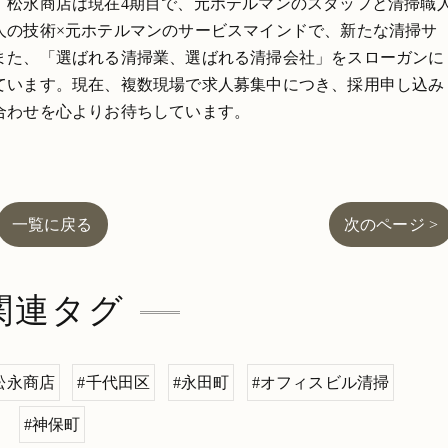
。松永商店は現在4期目で、元ホテルマンのスタッフと清掃職
人の技術×元ホテルマンのサービスマインドで、新たな清掃サ
また、「選ばれる清掃業、選ばれる清掃会社」をスローガンに
ています。現在、複数現場で求人募集中につき、採用申し込み
合わせを心よりお待ちしています。
一覧に戻る
次のページ >
関連タグ
松永商店
#千代田区
#永田町
#オフィスビル清掃
#神保町