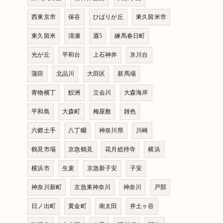
西東京市
保谷
ひばりが丘
東久留米市
東久留米
清瀬
週5
練馬春日町
光が丘
平和台
上石神井
氷川台
蒲田
北品川
大田区
新馬場
青物横丁
鮫洲
立会川
大森海岸
平和島
大森町
梅屋敷
雑色
六郷土手
八丁畷
神奈川県
川崎
鶴見市場
京急鶴見
花月総持寺
横浜
横浜市
生麦
京急新子安
子安
神奈川新町
京急東神奈川
神奈川
戸部
日ノ出町
黄金町
南太田
井土ヶ谷