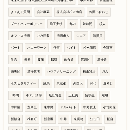
東京の清掃･株式会社松永商店のお客様の声
事業内容
採用情報
よくある質問
会社概要
株式会社松永商店
お問い合わせ
プライバシーポリシー
施工実績
都内
短時間
求人
オフィス清掃
ごみ回収
清掃求人
シニア
清掃員
パート
ハローワーク
仕事
バイト
松永商店
会議室
設営
業者
腰痛
転職
飲食業
荒川区
清掃業
練馬区
清掃業者
ハウスクリーニング
福山雅治
JRA
ホスピタリティー
練馬
東京都
外国人
20代
週６日
3時間
ホテル清掃
最低賃金
正社員
留学生
雇用
中野区
豊島区
東中野
アルバイト
中野坂上
小竹向原
新桜台
椎名町
新宿区
中井
東長崎
江古田
桜台