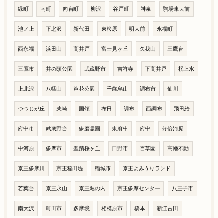
緑町
南町
向台町
柳沢
谷戸町
神泉
駒場東大前
池ノ上
下北沢
新代田
東松原
明大前
永福町
西永福
浜田山
高井戸
富士見ヶ丘
久我山
三鷹台
三鷹市
井の頭公園
武蔵野市
吉祥寺
下高井戸
桜上水
上北沢
八幡山
芦花公園
千歳烏山
調布市
仙川
つつじが丘
柴崎
国領
布田
調布
西調布
飛田給
府中市
武蔵野台
多磨霊園
東府中
府中
分倍河原
中河原
多摩市
聖蹟桜ヶ丘
日野市
百草園
高幡不動
京王多摩川
京王稲田堤
稲城市
京王よみうりランド
若葉台
京王永山
京王堀の内
京王多摩センター
八王子市
南大沢
町田市
多摩境
相模原市
橋本
新江古田