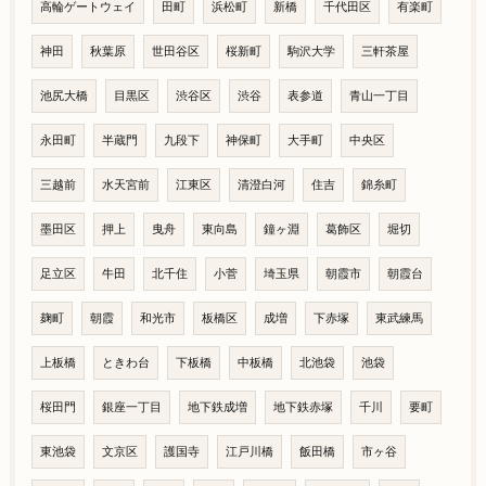
高輪ゲートウェイ
田町
浜松町
新橋
千代田区
有楽町
神田
秋葉原
世田谷区
桜新町
駒沢大学
三軒茶屋
池尻大橋
目黒区
渋谷区
渋谷
表参道
青山一丁目
永田町
半蔵門
九段下
神保町
大手町
中央区
三越前
水天宮前
江東区
清澄白河
住吉
錦糸町
墨田区
押上
曳舟
東向島
鐘ヶ淵
葛飾区
堀切
足立区
牛田
北千住
小菅
埼玉県
朝霞市
朝霞台
麹町
朝霞
和光市
板橋区
成増
下赤塚
東武練馬
上板橋
ときわ台
下板橋
中板橋
北池袋
池袋
桜田門
銀座一丁目
地下鉄成増
地下鉄赤塚
千川
要町
東池袋
文京区
護国寺
江戸川橋
飯田橋
市ヶ谷