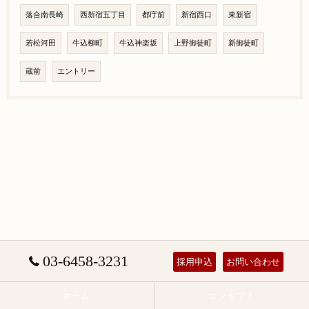
落合南長崎
西新宿五丁目
都庁前
新宿西口
東新宿
若松河田
牛込柳町
牛込神楽坂
上野御徒町
新御徒町
蔵前
エントリー
03-6458-3231
採用申込
お問い合わせ
ホーム
コンセプト