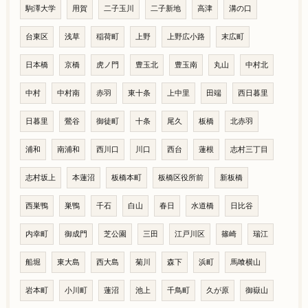
駒澤大学
用賀
二子玉川
二子新地
高津
溝の口
台東区
浅草
稲荷町
上野
上野広小路
末広町
日本橋
京橋
虎ノ門
豊玉北
豊玉南
丸山
中村北
中村
中村南
赤羽
東十条
上中里
田端
西日暮里
日暮里
鶯谷
御徒町
十条
尾久
板橋
北赤羽
浦和
南浦和
西川口
川口
西台
蓮根
志村三丁目
志村坂上
本蓮沼
板橋本町
板橋区役所前
新板橋
西巣鴨
巣鴨
千石
白山
春日
水道橋
日比谷
内幸町
御成門
芝公園
三田
江戸川区
篠崎
瑞江
船堀
東大島
西大島
菊川
森下
浜町
馬喰横山
岩本町
小川町
蓮沼
池上
千鳥町
久が原
御嶽山