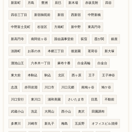
新富町
月島
豊洲
辰巳
新木場
赤坂見附
四谷
四谷三丁目
新宿御苑前
新宿
西新宿
中野新橋
中野富士見町
杉並区
方南町
新中野
東高円寺
新高円寺
南阿佐ヶ谷
国会議事堂前
荻窪
霞が関
銀座
淡路町
お茶の水
本郷三丁目
後楽園
茗荷谷
新大塚
溜池山王
六本木一丁目
麻布十番
白金高輪
白金台
東大前
本駒込
駒込
北区
西ヶ原
王子
王子神谷
志茂
赤羽岩淵
川口市
川口元郷
南鳩ヶ谷
鳩ケ谷
川口安行
東川口
浦和美園
さいたま市
目黒
不動前
武蔵小山
洗足
大岡山
西小山
奥沢
田園調布
多摩川
川崎市
新丸子
梅島
五反野
オフィスビル清掃