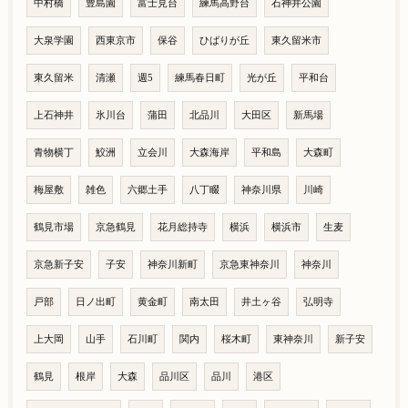
中村橋
豊島園
富士見台
練馬高野台
石神井公園
大泉学園
西東京市
保谷
ひばりが丘
東久留米市
東久留米
清瀬
週5
練馬春日町
光が丘
平和台
上石神井
氷川台
蒲田
北品川
大田区
新馬場
青物横丁
鮫洲
立会川
大森海岸
平和島
大森町
梅屋敷
雑色
六郷土手
八丁畷
神奈川県
川崎
鶴見市場
京急鶴見
花月総持寺
横浜
横浜市
生麦
京急新子安
子安
神奈川新町
京急東神奈川
神奈川
戸部
日ノ出町
黄金町
南太田
井土ヶ谷
弘明寺
上大岡
山手
石川町
関内
桜木町
東神奈川
新子安
鶴見
根岸
大森
品川区
品川
港区