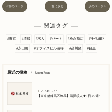
< 前のページ
一覧に戻る
次のページ >
関連タグ
#東京
#清掃
#求人
#パート
#松永商店
#千代田区
#永田町
#オフィスビル清掃
#品川区
#目黒
最近の投稿
Recent Posts
2023/10/27
【東京都練馬区練馬】清掃求人★1日3h/週5日/祝日お休み★谷原在住の方歓迎