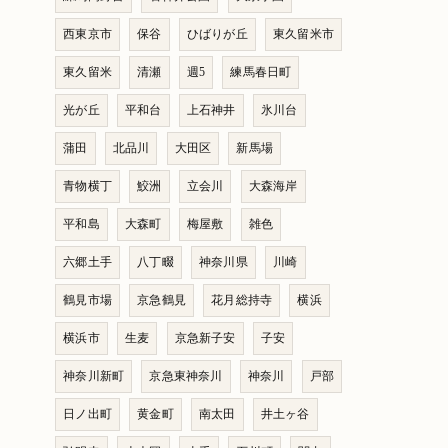
西東京市
保谷
ひばりが丘
東久留米市
東久留米
清瀬
週5
練馬春日町
光が丘
平和台
上石神井
氷川台
蒲田
北品川
大田区
新馬場
青物横丁
鮫洲
立会川
大森海岸
平和島
大森町
梅屋敷
雑色
六郷土手
八丁畷
神奈川県
川崎
鶴見市場
京急鶴見
花月総持寺
横浜
横浜市
生麦
京急新子安
子安
神奈川新町
京急東神奈川
神奈川
戸部
日ノ出町
黄金町
南太田
井土ヶ谷