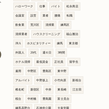
人
ハローワーク
仕事
バイト
松永商店
会議室
設営
業者
腰痛
転職
飲食業
荒川区
清掃業
練馬区
清掃業者
ハウスクリーニング
福山雅治
JRA
ホスピタリティー
練馬
東京都
外国人
20代
週６日
3時間
ホテル清掃
最低賃金
正社員
留学生
雇用
中野区
豊島区
東中野
アルバイト
中野坂上
小竹向原
新桜台
椎名町
新宿区
中井
東長崎
江古田
桜台
中村橋
豊島園
富士見台
練馬高野台
石神井公園
大泉学園