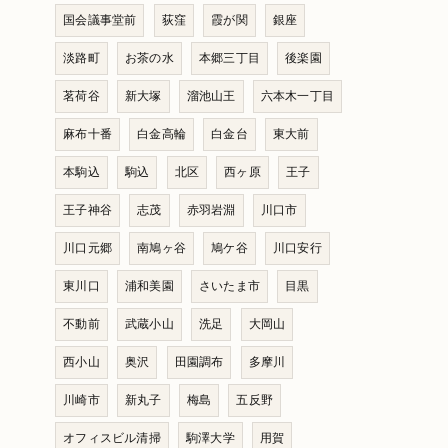
国会議事堂前
荻窪
霞が関
銀座
淡路町
お茶の水
本郷三丁目
後楽園
茗荷谷
新大塚
溜池山王
六本木一丁目
麻布十番
白金高輪
白金台
東大前
本駒込
駒込
北区
西ヶ原
王子
王子神谷
志茂
赤羽岩淵
川口市
川口元郷
南鳩ヶ谷
鳩ケ谷
川口安行
東川口
浦和美園
さいたま市
目黒
不動前
武蔵小山
洗足
大岡山
西小山
奥沢
田園調布
多摩川
川崎市
新丸子
梅島
五反野
オフィスビル清掃
駒澤大学
用賀