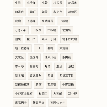
牛田
北千住
小菅
埼玉県
朝霞市
朝霞台
麹町
朝霞
和光市
板橋区
成増
下赤塚
東武練馬
上板橋
ときわ台
下板橋
中板橋
北池袋
池袋
桜田門
銀座一丁目
地下鉄成増
地下鉄赤塚
千川
要町
東池袋
文京区
護国寺
江戸川橋
飯田橋
市ヶ谷
新富町
月島
豊洲
辰巳
新木場
赤坂見附
四谷
四谷三丁目
新宿御苑前
新宿
西新宿
中野新橋
中野富士見町
杉並区
方南町
新中野
東高円寺
新高円寺
南阿佐ヶ谷