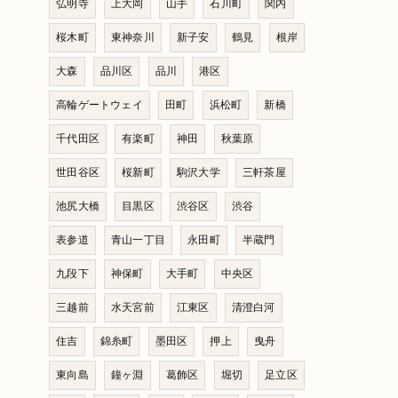
弘明寺
上大岡
山手
石川町
関内
桜木町
東神奈川
新子安
鶴見
根岸
大森
品川区
品川
港区
高輪ゲートウェイ
田町
浜松町
新橋
千代田区
有楽町
神田
秋葉原
世田谷区
桜新町
駒沢大学
三軒茶屋
池尻大橋
目黒区
渋谷区
渋谷
表参道
青山一丁目
永田町
半蔵門
九段下
神保町
大手町
中央区
三越前
水天宮前
江東区
清澄白河
住吉
錦糸町
墨田区
押上
曳舟
東向島
鐘ヶ淵
葛飾区
堀切
足立区