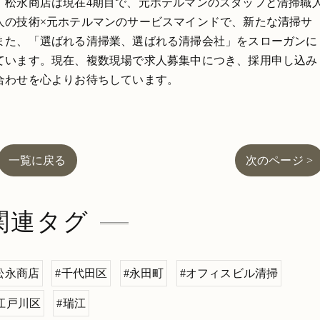
。松永商店は現在4期目で、元ホテルマンのスタッフと清掃職
人の技術×元ホテルマンのサービスマインドで、新たな清掃サ
また、「選ばれる清掃業、選ばれる清掃会社」をスローガンに
ています。現在、複数現場で求人募集中につき、採用申し込み
合わせを心よりお待ちしています。
一覧に戻る
次のページ >
関連タグ
松永商店
#千代田区
#永田町
#オフィスビル清掃
江戸川区
#瑞江