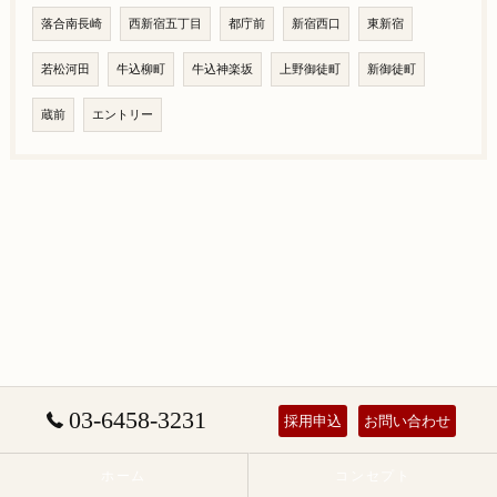
落合南長崎
西新宿五丁目
都庁前
新宿西口
東新宿
若松河田
牛込柳町
牛込神楽坂
上野御徒町
新御徒町
蔵前
エントリー
03-6458-3231
採用申込
お問い合わせ
ホーム
コンセプト