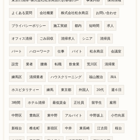
東京の清掃･株式会社松永商店のお客様の声
事業内容
採用情報
よくある質問
会社概要
株式会社松永商店
お問い合わせ
プライバシーポリシー
施工実績
都内
短時間
求人
オフィス清掃
ごみ回収
清掃求人
シニア
清掃員
パート
ハローワーク
仕事
バイト
松永商店
会議室
設営
業者
腰痛
転職
飲食業
荒川区
清掃業
練馬区
清掃業者
ハウスクリーニング
福山雅治
JRA
ホスピタリティー
練馬
東京都
外国人
20代
週６日
3時間
ホテル清掃
最低賃金
正社員
留学生
雇用
中野区
豊島区
東中野
アルバイト
中野坂上
小竹向原
新桜台
椎名町
新宿区
中井
東長崎
江古田
桜台