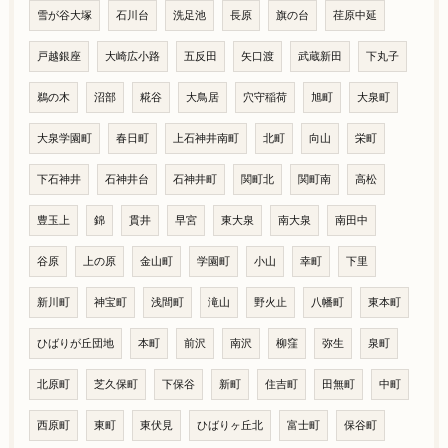
雪が谷大塚
石川台
洗足池
長原
旗の台
荏原中延
戸越銀座
大崎広小路
五反田
矢口渡
武蔵新田
下丸子
鵜の木
沼部
糀谷
大鳥居
穴守稲荷
旭町
大泉町
大泉学園町
春日町
上石神井南町
北町
向山
栄町
下石神井
石神井台
石神井町
関町北
関町南
高松
豊玉上
錦
貫井
早宮
東大泉
南大泉
南田中
谷原
上の原
金山町
学園町
小山
幸町
下里
新川町
神宝町
浅間町
滝山
野火止
八幡町
東本町
ひばりが丘団地
本町
前沢
南沢
柳窪
弥生
泉町
北原町
芝久保町
下保谷
新町
住吉町
田無町
中町
西原町
東町
東伏見
ひばりヶ丘北
富士町
保谷町