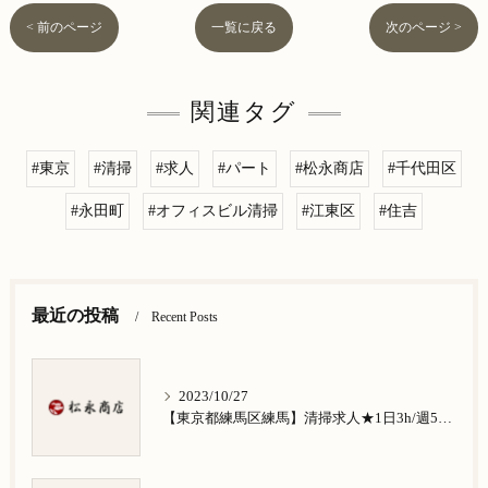
< 前のページ
一覧に戻る
次のページ >
関連タグ
#東京
#清掃
#求人
#パート
#松永商店
#千代田区
#永田町
#オフィスビル清掃
#江東区
#住吉
最近の投稿
Recent Posts
2023/10/27
【東京都練馬区練馬】清掃求人★1日3h/週5日/祝日お休み★谷原在住の方歓迎