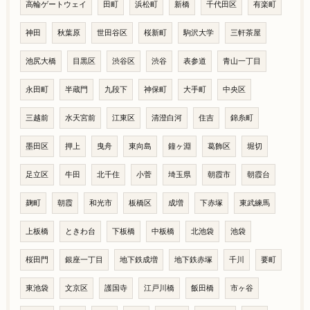
高輪ゲートウェイ
田町
浜松町
新橋
千代田区
有楽町
神田
秋葉原
世田谷区
桜新町
駒沢大学
三軒茶屋
池尻大橋
目黒区
渋谷区
渋谷
表参道
青山一丁目
永田町
半蔵門
九段下
神保町
大手町
中央区
三越前
水天宮前
江東区
清澄白河
住吉
錦糸町
墨田区
押上
曳舟
東向島
鐘ヶ淵
葛飾区
堀切
足立区
牛田
北千住
小菅
埼玉県
朝霞市
朝霞台
麹町
朝霞
和光市
板橋区
成増
下赤塚
東武練馬
上板橋
ときわ台
下板橋
中板橋
北池袋
池袋
桜田門
銀座一丁目
地下鉄成増
地下鉄赤塚
千川
要町
東池袋
文京区
護国寺
江戸川橋
飯田橋
市ヶ谷