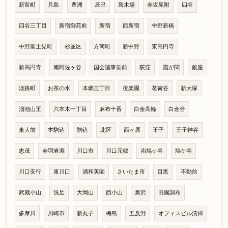
新富町
月島
豊洲
辰巳
新木場
赤坂見附
四谷
四谷三丁目
新宿御苑前
新宿
西新宿
中野新橋
中野富士見町
杉並区
方南町
新中野
東高円寺
新高円寺
南阿佐ヶ谷
国会議事堂前
荻窪
霞が関
銀座
淡路町
お茶の水
本郷三丁目
後楽園
茗荷谷
新大塚
溜池山王
六本木一丁目
麻布十番
白金高輪
白金台
東大前
本駒込
駒込
北区
西ヶ原
王子
王子神谷
志茂
赤羽岩淵
川口市
川口元郷
南鳩ヶ谷
鳩ケ谷
川口安行
東川口
浦和美園
さいたま市
目黒
不動前
武蔵小山
洗足
大岡山
西小山
奥沢
田園調布
多摩川
川崎市
新丸子
梅島
五反野
オフィスビル清掃