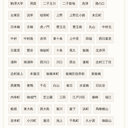
駒澤大学
用賀
二子玉川
二子新地
高津
溝の口
台東区
浅草
稲荷町
上野
上野広小路
末広町
日本橋
京橋
虎ノ門
豊玉北
豊玉南
丸山
中村北
中村
中村南
赤羽
東十条
上中里
田端
西日暮里
日暮里
鶯谷
御徒町
十条
尾久
板橋
北赤羽
浦和
南浦和
西川口
川口
西台
蓮根
志村三丁目
志村坂上
本蓮沼
板橋本町
板橋区役所前
新板橋
西巣鴨
巣鴨
千石
白山
春日
水道橋
日比谷
内幸町
御成門
芝公園
三田
江戸川区
篠崎
瑞江
船堀
東大島
西大島
菊川
森下
浜町
馬喰横山
岩本町
小川町
蓮沼
池上
千鳥町
久が原
御嶽山