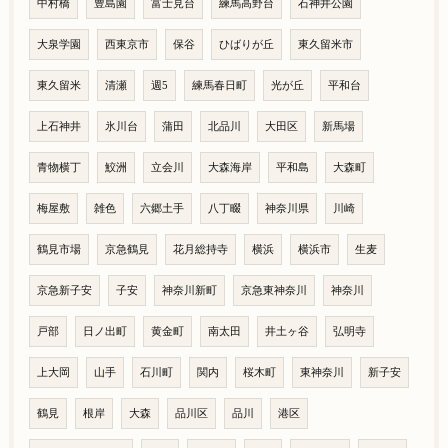
中村橋
豊島園
富士見台
練馬高野台
石神井公園
大泉学園
西東京市
保谷
ひばりが丘
東久留米市
東久留米
清瀬
週5
練馬春日町
光が丘
平和台
上石神井
氷川台
蒲田
北品川
大田区
新馬場
青物横丁
鮫洲
立会川
大森海岸
平和島
大森町
梅屋敷
雑色
六郷土手
八丁畷
神奈川県
川崎
鶴見市場
京急鶴見
花月総持寺
横浜
横浜市
生麦
京急新子安
子安
神奈川新町
京急東神奈川
神奈川
戸部
日ノ出町
黄金町
南太田
井土ヶ谷
弘明寺
上大岡
山手
石川町
関内
桜木町
東神奈川
新子安
鶴見
根岸
大森
品川区
品川
港区