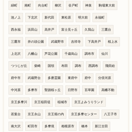
緑町
南町
向台町
柳沢
谷戸町
神泉
駒場東大前
池ノ上
下北沢
新代田
東松原
明大前
永福町
西永福
浜田山
高井戸
富士見ヶ丘
久我山
三鷹台
三鷹市
井の頭公園
武蔵野市
吉祥寺
下高井戸
桜上水
上北沢
八幡山
芦花公園
千歳烏山
調布市
仙川
つつじが丘
柴崎
国領
布田
調布
西調布
飛田給
府中市
武蔵野台
多磨霊園
東府中
府中
分倍河原
中河原
多摩市
聖蹟桜ヶ丘
日野市
百草園
高幡不動
京王多摩川
京王稲田堤
稲城市
京王よみうりランド
若葉台
京王永山
京王堀の内
京王多摩センター
八王子市
南大沢
町田市
多摩境
相模原市
橋本
新江古田