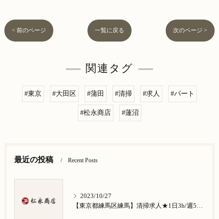
< 前のページ
一覧に戻る
次のページ >
関連タグ
#東京
#大田区
#蒲田
#清掃
#求人
#パート
#松永商店
#蓮沼
最近の投稿
Recent Posts
2023/10/27
【東京都練馬区練馬】清掃求人★1日3h/週5日/祝日お休み★谷原在住の方歓迎