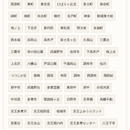
西原町
東町
東伏見
ひばりヶ丘北
富士町
保谷町
緑町
南町
向台町
柳沢
谷戸町
神泉
駒場東大前
池ノ上
下北沢
新代田
東松原
明大前
永福町
西永福
浜田山
高井戸
富士見ヶ丘
久我山
三鷹台
三鷹市
井の頭公園
武蔵野市
吉祥寺
下高井戸
桜上水
上北沢
八幡山
芦花公園
千歳烏山
調布市
仙川
つつじが丘
柴崎
国領
布田
調布
西調布
飛田給
府中市
武蔵野台
多磨霊園
東府中
府中
分倍河原
中河原
多摩市
聖蹟桜ヶ丘
日野市
百草園
高幡不動
京王多摩川
京王稲田堤
稲城市
京王よみうりランド
若葉台
京王永山
京王堀の内
京王多摩センター
八王子市