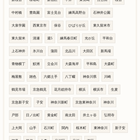
中村橋
豊島園
富士見台
練馬高野台
石神井公園
大泉学園
西東京市
保谷
ひばりが丘
東久留米市
東久留米
清瀬
週5
練馬春日町
光が丘
平和台
上石神井
氷川台
蒲田
北品川
大田区
新馬場
青物横丁
鮫洲
立会川
大森海岸
平和島
大森町
梅屋敷
雑色
六郷土手
八丁畷
神奈川県
川崎
鶴見市場
京急鶴見
花月総持寺
横浜
横浜市
生麦
京急新子安
子安
神奈川新町
京急東神奈川
神奈川
戸部
日ノ出町
黄金町
南太田
井土ヶ谷
弘明寺
上大岡
山手
石川町
関内
桜木町
東神奈川
新子安