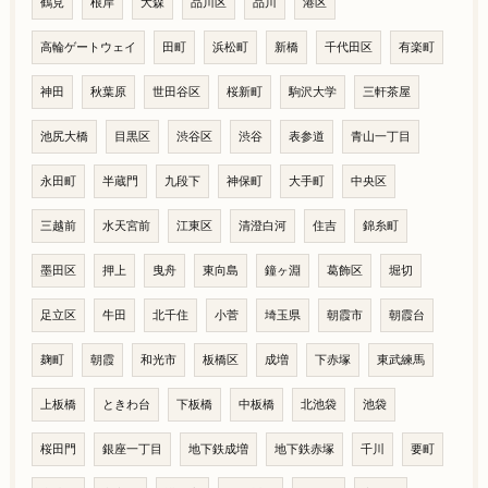
鶴見
根岸
大森
品川区
品川
港区
高輪ゲートウェイ
田町
浜松町
新橋
千代田区
有楽町
神田
秋葉原
世田谷区
桜新町
駒沢大学
三軒茶屋
池尻大橋
目黒区
渋谷区
渋谷
表参道
青山一丁目
永田町
半蔵門
九段下
神保町
大手町
中央区
三越前
水天宮前
江東区
清澄白河
住吉
錦糸町
墨田区
押上
曳舟
東向島
鐘ヶ淵
葛飾区
堀切
足立区
牛田
北千住
小菅
埼玉県
朝霞市
朝霞台
麹町
朝霞
和光市
板橋区
成増
下赤塚
東武練馬
上板橋
ときわ台
下板橋
中板橋
北池袋
池袋
桜田門
銀座一丁目
地下鉄成増
地下鉄赤塚
千川
要町