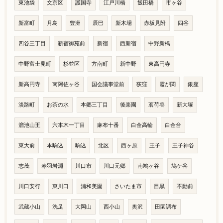
東池袋
文京区
護国寺
江戸川橋
飯田橋
市ヶ谷
新富町
月島
豊洲
辰巳
新木場
赤坂見附
四谷
四谷三丁目
新宿御苑前
新宿
西新宿
中野新橋
中野富士見町
杉並区
方南町
新中野
東高円寺
新高円寺
南阿佐ヶ谷
国会議事堂前
荻窪
霞が関
銀座
淡路町
お茶の水
本郷三丁目
後楽園
茗荷谷
新大塚
溜池山王
六本木一丁目
麻布十番
白金高輪
白金台
東大前
本駒込
駒込
北区
西ヶ原
王子
王子神谷
志茂
赤羽岩淵
川口市
川口元郷
南鳩ヶ谷
鳩ケ谷
川口安行
東川口
浦和美園
さいたま市
目黒
不動前
武蔵小山
洗足
大岡山
西小山
奥沢
田園調布