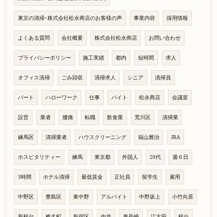
東京の清掃･株式会社松永商店のお客様の声
事業内容
採用情報
よくある質問
会社概要
株式会社松永商店
お問い合わせ
プライバシーポリシー
施工実績
都内
短時間
求人
オフィス清掃
ごみ回収
清掃求人
シニア
清掃員
パート
ハローワーク
仕事
バイト
松永商店
会議室
設営
業者
腰痛
転職
飲食業
荒川区
清掃業
練馬区
清掃業者
ハウスクリーニング
福山雅治
JRA
ホスピタリティー
練馬
東京都
外国人
20代
週６日
3時間
ホテル清掃
最低賃金
正社員
留学生
雇用
中野区
豊島区
東中野
アルバイト
中野坂上
小竹向原
新桜台
椎名町
新宿区
中井
東長崎
江古田
桜台