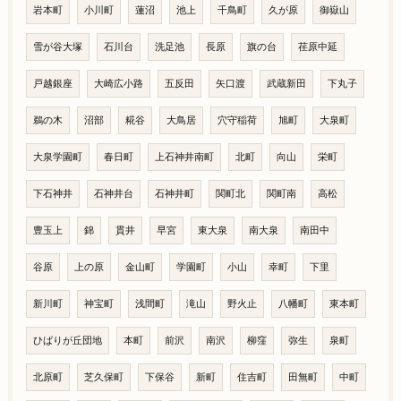
岩本町
小川町
蓮沼
池上
千鳥町
久が原
御嶽山
雪が谷大塚
石川台
洗足池
長原
旗の台
荏原中延
戸越銀座
大崎広小路
五反田
矢口渡
武蔵新田
下丸子
鵜の木
沼部
糀谷
大鳥居
穴守稲荷
旭町
大泉町
大泉学園町
春日町
上石神井南町
北町
向山
栄町
下石神井
石神井台
石神井町
関町北
関町南
高松
豊玉上
錦
貫井
早宮
東大泉
南大泉
南田中
谷原
上の原
金山町
学園町
小山
幸町
下里
新川町
神宝町
浅間町
滝山
野火止
八幡町
東本町
ひばりが丘団地
本町
前沢
南沢
柳窪
弥生
泉町
北原町
芝久保町
下保谷
新町
住吉町
田無町
中町