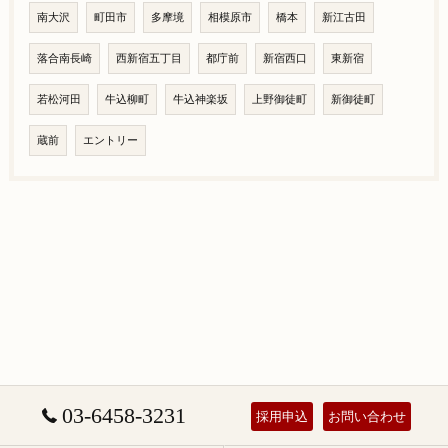
南大沢
町田市
多摩境
相模原市
橋本
新江古田
落合南長崎
西新宿五丁目
都庁前
新宿西口
東新宿
若松河田
牛込柳町
牛込神楽坂
上野御徒町
新御徒町
蔵前
エントリー
03-6458-3231
採用申込
お問い合わせ