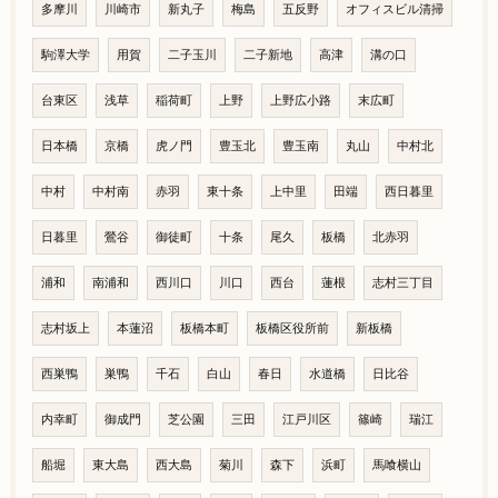
多摩川
川崎市
新丸子
梅島
五反野
オフィスビル清掃
駒澤大学
用賀
二子玉川
二子新地
高津
溝の口
台東区
浅草
稲荷町
上野
上野広小路
末広町
日本橋
京橋
虎ノ門
豊玉北
豊玉南
丸山
中村北
中村
中村南
赤羽
東十条
上中里
田端
西日暮里
日暮里
鶯谷
御徒町
十条
尾久
板橋
北赤羽
浦和
南浦和
西川口
川口
西台
蓮根
志村三丁目
志村坂上
本蓮沼
板橋本町
板橋区役所前
新板橋
西巣鴨
巣鴨
千石
白山
春日
水道橋
日比谷
内幸町
御成門
芝公園
三田
江戸川区
篠崎
瑞江
船堀
東大島
西大島
菊川
森下
浜町
馬喰横山