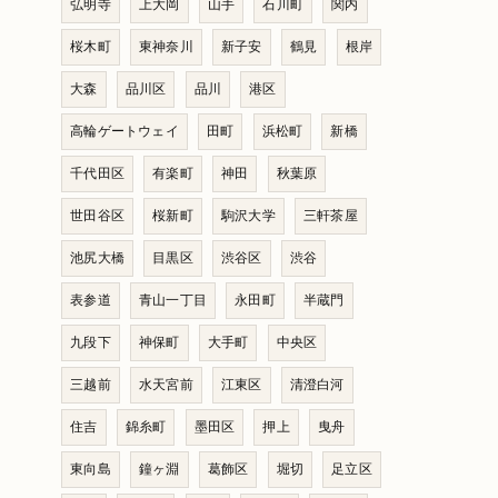
弘明寺
上大岡
山手
石川町
関内
桜木町
東神奈川
新子安
鶴見
根岸
大森
品川区
品川
港区
高輪ゲートウェイ
田町
浜松町
新橋
千代田区
有楽町
神田
秋葉原
世田谷区
桜新町
駒沢大学
三軒茶屋
池尻大橋
目黒区
渋谷区
渋谷
表参道
青山一丁目
永田町
半蔵門
九段下
神保町
大手町
中央区
三越前
水天宮前
江東区
清澄白河
住吉
錦糸町
墨田区
押上
曳舟
東向島
鐘ヶ淵
葛飾区
堀切
足立区