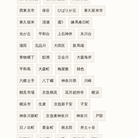
西東京市
保谷
ひばりが丘
東久留米市
東久留米
清瀬
週5
練馬春日町
光が丘
平和台
上石神井
氷川台
蒲田
北品川
大田区
新馬場
青物横丁
鮫洲
立会川
大森海岸
平和島
大森町
梅屋敷
雑色
六郷土手
八丁畷
神奈川県
川崎
鶴見市場
京急鶴見
花月総持寺
横浜
横浜市
生麦
京急新子安
子安
神奈川新町
京急東神奈川
神奈川
戸部
日ノ出町
黄金町
南太田
井土ヶ谷