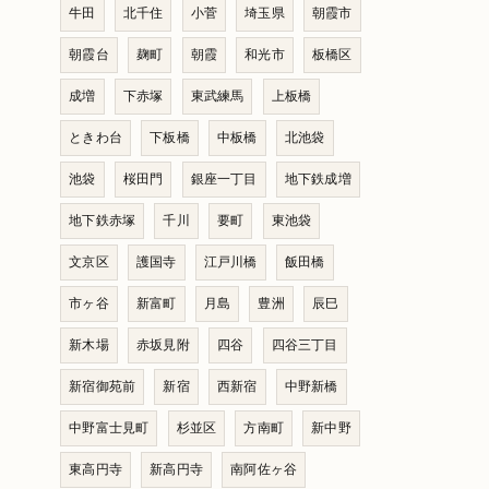
牛田
北千住
小菅
埼玉県
朝霞市
朝霞台
麹町
朝霞
和光市
板橋区
成増
下赤塚
東武練馬
上板橋
ときわ台
下板橋
中板橋
北池袋
池袋
桜田門
銀座一丁目
地下鉄成増
地下鉄赤塚
千川
要町
東池袋
文京区
護国寺
江戸川橋
飯田橋
市ヶ谷
新富町
月島
豊洲
辰巳
新木場
赤坂見附
四谷
四谷三丁目
新宿御苑前
新宿
西新宿
中野新橋
中野富士見町
杉並区
方南町
新中野
東高円寺
新高円寺
南阿佐ヶ谷