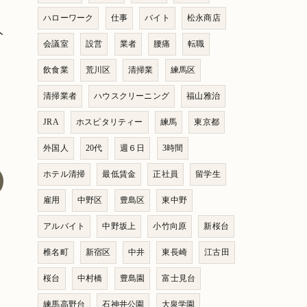
ハローワーク
仕事
バイト
松永商店
人
会議室
設営
業者
腰痛
転職
飲食業
荒川区
清掃業
練馬区
清掃業者
ハウスクリーニング
福山雅治
JRA
ホスピタリティー
練馬
東京都
外国人
20代
週６日
3時間
ホテル清掃
最低賃金
正社員
留学生
雇用
中野区
豊島区
東中野
アルバイト
中野坂上
小竹向原
新桜台
椎名町
新宿区
中井
東長崎
江古田
桜台
中村橋
豊島園
富士見台
練馬高野台
石神井公園
大泉学園