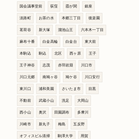
国会議事堂前
荻窪
霞が関
銀座
淡路町
お茶の水
本郷三丁目
後楽園
茗荷谷
新大塚
溜池山王
六本木一丁目
麻布十番
白金高輪
白金台
東大前
本駒込
駒込
北区
西ヶ原
王子
王子神谷
志茂
赤羽岩淵
川口市
川口元郷
南鳩ヶ谷
鳩ケ谷
川口安行
東川口
浦和美園
さいたま市
目黒
不動前
武蔵小山
洗足
大岡山
西小山
奥沢
田園調布
多摩川
川崎市
新丸子
梅島
五反野
オフィスビル清掃
駒澤大学
用賀