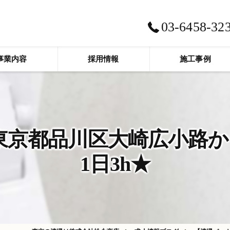
03-6458-32
事業内容
採用情報
施工事例
京都品川区大崎広小路か
1日3h★