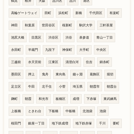
鶴見
根岸
大森
品川区
品川
港区
高輪ゲートウェイ
田町
浜松町
新橋
千代田区
有楽町
神田
秋葉原
世田谷区
桜新町
駒沢大学
三軒茶屋
池尻大橋
目黒区
渋谷区
渋谷
表参道
青山一丁目
永田町
半蔵門
九段下
神保町
大手町
中央区
三越前
水天宮前
江東区
清澄白河
住吉
錦糸町
墨田区
押上
曳舟
東向島
鐘ヶ淵
葛飾区
堀切
足立区
牛田
北千住
小菅
埼玉県
朝霞市
朝霞台
麹町
朝霞
和光市
板橋区
成増
下赤塚
東武練馬
上板橋
ときわ台
下板橋
中板橋
北池袋
池袋
桜田門
銀座一丁目
地下鉄成増
地下鉄赤塚
千川
要町