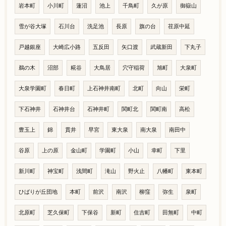
岩本町
小川町
蓮沼
池上
千鳥町
久が原
御嶽山
雪が谷大塚
石川台
洗足池
長原
旗の台
荏原中延
戸越銀座
大崎広小路
五反田
矢口渡
武蔵新田
下丸子
鵜の木
沼部
糀谷
大鳥居
穴守稲荷
旭町
大泉町
大泉学園町
春日町
上石神井南町
北町
向山
栄町
下石神井
石神井台
石神井町
関町北
関町南
高松
豊玉上
錦
貫井
早宮
東大泉
南大泉
南田中
谷原
上の原
金山町
学園町
小山
幸町
下里
新川町
神宝町
浅間町
滝山
野火止
八幡町
東本町
ひばりが丘団地
本町
前沢
南沢
柳窪
弥生
泉町
北原町
芝久保町
下保谷
新町
住吉町
田無町
中町