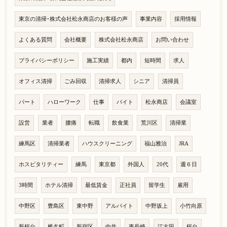
東京の清掃･株式会社松永商店のお客様の声
事業内容
採用情報
よくある質問
会社概要
株式会社松永商店
お問い合わせ
プライバシーポリシー
施工実績
都内
短時間
求人
オフィス清掃
ごみ回収
清掃求人
シニア
清掃員
パート
ハローワーク
仕事
バイト
松永商店
会議室
設営
業者
腰痛
転職
飲食業
荒川区
清掃業
練馬区
清掃業者
ハウスクリーニング
福山雅治
JRA
ホスピタリティー
練馬
東京都
外国人
20代
週６日
3時間
ホテル清掃
最低賃金
正社員
留学生
雇用
中野区
豊島区
東中野
アルバイト
中野坂上
小竹向原
新桜台
椎名町
新宿区
中井
東長崎
江古田
桜台