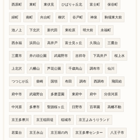
西原町
東町
東伏見
ひばりヶ丘北
富士町
保谷町
緑町
南町
向台町
柳沢
谷戸町
神泉
駒場東大前
池ノ上
下北沢
新代田
東松原
明大前
永福町
西永福
浜田山
高井戸
富士見ヶ丘
久我山
三鷹台
三鷹市
井の頭公園
武蔵野市
吉祥寺
下高井戸
桜上水
上北沢
八幡山
芦花公園
千歳烏山
調布市
仙川
つつじが丘
柴崎
国領
布田
調布
西調布
飛田給
府中市
武蔵野台
多磨霊園
東府中
府中
分倍河原
中河原
多摩市
聖蹟桜ヶ丘
日野市
百草園
高幡不動
京王多摩川
京王稲田堤
稲城市
京王よみうりランド
若葉台
京王永山
京王堀の内
京王多摩センター
八王子市