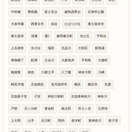
中村橋
豊島園
富士見台
練馬高野台
石神井公園
大泉学園
西東京市
保谷
ひばりが丘
東久留米市
東久留米
清瀬
週5
練馬春日町
光が丘
平和台
上石神井
氷川台
蒲田
北品川
大田区
新馬場
青物横丁
鮫洲
立会川
大森海岸
平和島
大森町
梅屋敷
雑色
六郷土手
八丁畷
神奈川県
川崎
鶴見市場
京急鶴見
花月総持寺
横浜
横浜市
生麦
京急新子安
子安
神奈川新町
京急東神奈川
神奈川
戸部
日ノ出町
黄金町
南太田
井土ヶ谷
弘明寺
上大岡
山手
石川町
関内
桜木町
東神奈川
新子安