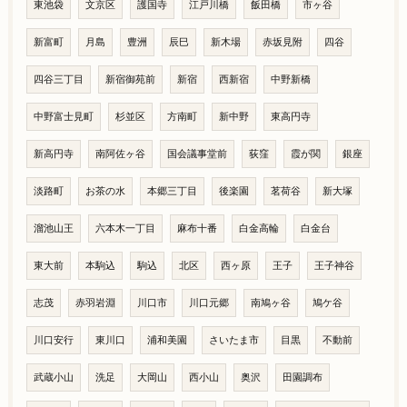
東池袋
文京区
護国寺
江戸川橋
飯田橋
市ヶ谷
新富町
月島
豊洲
辰巳
新木場
赤坂見附
四谷
四谷三丁目
新宿御苑前
新宿
西新宿
中野新橋
中野富士見町
杉並区
方南町
新中野
東高円寺
新高円寺
南阿佐ヶ谷
国会議事堂前
荻窪
霞が関
銀座
淡路町
お茶の水
本郷三丁目
後楽園
茗荷谷
新大塚
溜池山王
六本木一丁目
麻布十番
白金高輪
白金台
東大前
本駒込
駒込
北区
西ヶ原
王子
王子神谷
志茂
赤羽岩淵
川口市
川口元郷
南鳩ヶ谷
鳩ケ谷
川口安行
東川口
浦和美園
さいたま市
目黒
不動前
武蔵小山
洗足
大岡山
西小山
奥沢
田園調布