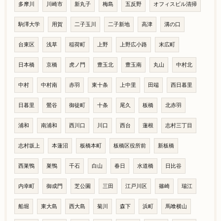
多摩川
川崎市
新丸子
梅島
五反野
オフィスビル清掃
駒澤大学
用賀
二子玉川
二子新地
高津
溝の口
台東区
浅草
稲荷町
上野
上野広小路
末広町
日本橋
京橋
虎ノ門
豊玉北
豊玉南
丸山
中村北
中村
中村南
赤羽
東十条
上中里
田端
西日暮里
日暮里
鶯谷
御徒町
十条
尾久
板橋
北赤羽
浦和
南浦和
西川口
川口
西台
蓮根
志村三丁目
志村坂上
本蓮沼
板橋本町
板橋区役所前
新板橋
西巣鴨
巣鴨
千石
白山
春日
水道橋
日比谷
内幸町
御成門
芝公園
三田
江戸川区
篠崎
瑞江
船堀
東大島
西大島
菊川
森下
浜町
馬喰横山