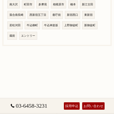
南大沢
町田市
多摩境
相模原市
橋本
新江古田
落合南長崎
西新宿五丁目
都庁前
新宿西口
東新宿
若松河田
牛込柳町
牛込神楽坂
上野御徒町
新御徒町
蔵前
エントリー
03-6458-3231
採用申込
お問い合わせ