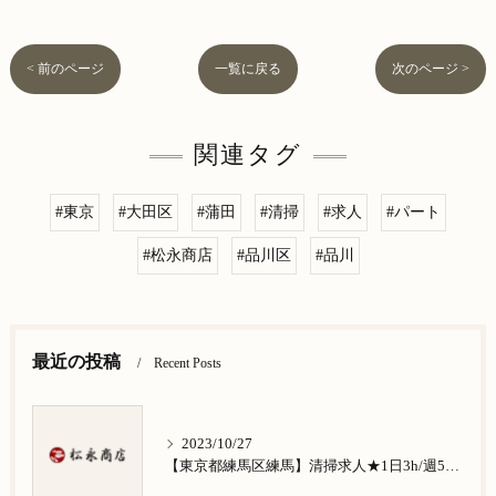
< 前のページ
一覧に戻る
次のページ >
関連タグ
#東京
#大田区
#蒲田
#清掃
#求人
#パート
#松永商店
#品川区
#品川
最近の投稿
Recent Posts
2023/10/27
【東京都練馬区練馬】清掃求人★1日3h/週5日/祝日お休み★谷原在住の方歓迎