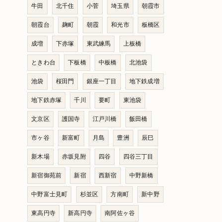
牛田
北千住
小菅
埼玉県
朝霞市
朝霞台
麹町
朝霞
和光市
板橋区
成増
下赤塚
東武練馬
上板橋
ときわ台
下板橋
中板橋
北池袋
池袋
桜田門
銀座一丁目
地下鉄成増
地下鉄赤塚
千川
要町
東池袋
文京区
護国寺
江戸川橋
飯田橋
市ヶ谷
新富町
月島
豊洲
辰巳
新木場
赤坂見附
四谷
四谷三丁目
新宿御苑前
新宿
西新宿
中野新橋
中野富士見町
杉並区
方南町
新中野
東高円寺
新高円寺
南阿佐ヶ谷