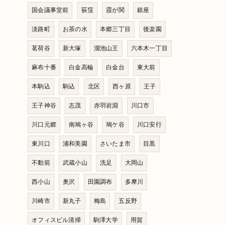
国会議事堂前
荻窪
霞が関
銀座
淡路町
お茶の水
本郷三丁目
後楽園
茗荷谷
新大塚
溜池山王
六本木一丁目
麻布十番
白金高輪
白金台
東大前
本駒込
駒込
北区
西ヶ原
王子
王子神谷
志茂
赤羽岩淵
川口市
川口元郷
南鳩ヶ谷
鳩ケ谷
川口安行
東川口
浦和美園
さいたま市
目黒
不動前
武蔵小山
洗足
大岡山
西小山
奥沢
田園調布
多摩川
川崎市
新丸子
梅島
五反野
オフィスビル清掃
駒澤大学
用賀