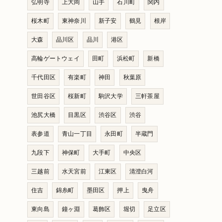
弘明寺
上大岡
山手
石川町
関内
桜木町
東神奈川
新子安
鶴見
根岸
大森
品川区
品川
港区
高輪ゲートウェイ
田町
浜松町
新橋
千代田区
有楽町
神田
秋葉原
世田谷区
桜新町
駒沢大学
三軒茶屋
池尻大橋
目黒区
渋谷区
渋谷
表参道
青山一丁目
永田町
半蔵門
九段下
神保町
大手町
中央区
三越前
水天宮前
江東区
清澄白河
住吉
錦糸町
墨田区
押上
曳舟
東向島
鐘ヶ淵
葛飾区
堀切
足立区