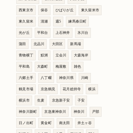
西東京市
保谷
ひばりが丘
東久留米市
東久留米
清瀬
週5
練馬春日町
光が丘
平和台
上石神井
氷川台
蒲田
北品川
大田区
新馬場
青物横丁
鮫洲
立会川
大森海岸
平和島
大森町
梅屋敷
雑色
六郷土手
八丁畷
神奈川県
川崎
鶴見市場
京急鶴見
花月総持寺
横浜
横浜市
生麦
京急新子安
子安
神奈川新町
京急東神奈川
神奈川
戸部
日ノ出町
黄金町
南太田
井土ヶ谷