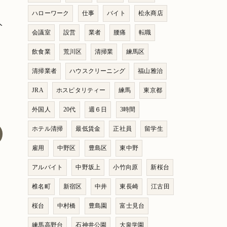
ハローワーク
仕事
バイト
松永商店
人
会議室
設営
業者
腰痛
転職
飲食業
荒川区
清掃業
練馬区
清掃業者
ハウスクリーニング
福山雅治
JRA
ホスピタリティー
練馬
東京都
外国人
20代
週６日
3時間
ホテル清掃
最低賃金
正社員
留学生
雇用
中野区
豊島区
東中野
アルバイト
中野坂上
小竹向原
新桜台
椎名町
新宿区
中井
東長崎
江古田
桜台
中村橋
豊島園
富士見台
練馬高野台
石神井公園
大泉学園