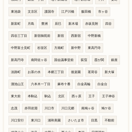
東池袋
文京区
護国寺
江戸川橋
飯田橋
市ヶ谷
新富町
月島
豊洲
辰巳
新木場
赤坂見附
四谷
四谷三丁目
新宿御苑前
新宿
西新宿
中野新橋
中野富士見町
杉並区
方南町
新中野
東高円寺
新高円寺
南阿佐ヶ谷
国会議事堂前
荻窪
霞が関
銀座
淡路町
お茶の水
本郷三丁目
後楽園
茗荷谷
新大塚
溜池山王
六本木一丁目
麻布十番
白金高輪
白金台
東大前
本駒込
駒込
北区
西ヶ原
王子
王子神谷
志茂
赤羽岩淵
川口市
川口元郷
南鳩ヶ谷
鳩ケ谷
川口安行
東川口
浦和美園
さいたま市
目黒
不動前