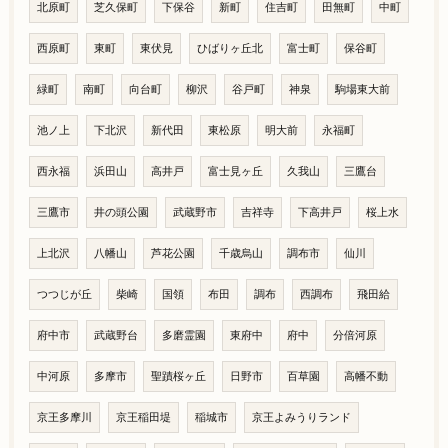
北原町
芝久保町
下保谷
新町
住吉町
田無町
中町
西原町
東町
東伏見
ひばりヶ丘北
富士町
保谷町
緑町
南町
向台町
柳沢
谷戸町
神泉
駒場東大前
池ノ上
下北沢
新代田
東松原
明大前
永福町
西永福
浜田山
高井戸
富士見ヶ丘
久我山
三鷹台
三鷹市
井の頭公園
武蔵野市
吉祥寺
下高井戸
桜上水
上北沢
八幡山
芦花公園
千歳烏山
調布市
仙川
つつじが丘
柴崎
国領
布田
調布
西調布
飛田給
府中市
武蔵野台
多磨霊園
東府中
府中
分倍河原
中河原
多摩市
聖蹟桜ヶ丘
日野市
百草園
高幡不動
京王多摩川
京王稲田堤
稲城市
京王よみうりランド