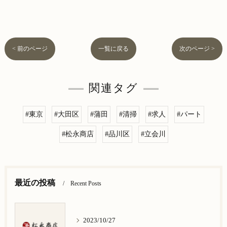
< 前のページ
一覧に戻る
次のページ >
関連タグ
#東京
#大田区
#蒲田
#清掃
#求人
#パート
#松永商店
#品川区
#立会川
最近の投稿
Recent Posts
2023/10/27