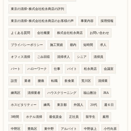
東京の清掃･株式会社松永商店の評判
東京の清掃･株式会社松永商店のお客様の声
事業内容
採用情報
よくある質問
会社概要
株式会社松永商店
お問い合わせ
プライバシーポリシー
施工実績
都内
短時間
求人
オフィス清掃
ごみ回収
清掃求人
シニア
清掃員
パート
ハローワーク
仕事
バイト
松永商店
会議室
設営
業者
腰痛
転職
飲食業
荒川区
清掃業
練馬区
清掃業者
ハウスクリーニング
福山雅治
JRA
ホスピタリティー
練馬
東京都
外国人
20代
週６日
3時間
ホテル清掃
最低賃金
正社員
留学生
雇用
中野区
豊島区
東中野
アルバイト
中野坂上
小竹向原