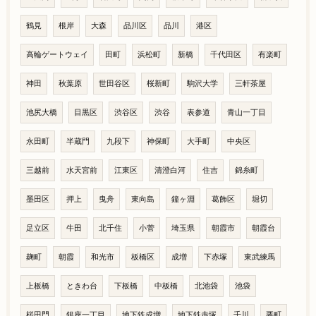
鶴見
根岸
大森
品川区
品川
港区
高輪ゲートウェイ
田町
浜松町
新橋
千代田区
有楽町
神田
秋葉原
世田谷区
桜新町
駒沢大学
三軒茶屋
池尻大橋
目黒区
渋谷区
渋谷
表参道
青山一丁目
永田町
半蔵門
九段下
神保町
大手町
中央区
三越前
水天宮前
江東区
清澄白河
住吉
錦糸町
墨田区
押上
曳舟
東向島
鐘ヶ淵
葛飾区
堀切
足立区
牛田
北千住
小菅
埼玉県
朝霞市
朝霞台
麹町
朝霞
和光市
板橋区
成増
下赤塚
東武練馬
上板橋
ときわ台
下板橋
中板橋
北池袋
池袋
桜田門
銀座一丁目
地下鉄成増
地下鉄赤塚
千川
要町