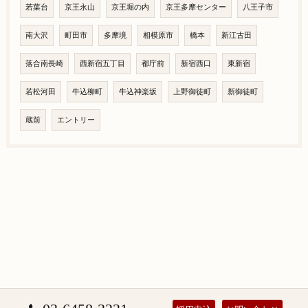
若葉台
京王永山
京王堀の内
京王多摩センター
八王子市
南大沢
町田市
多摩境
相模原市
橋本
新江古田
落合南長崎
西新宿五丁目
都庁前
新宿西口
東新宿
若松河田
牛込柳町
牛込神楽坂
上野御徒町
新御徒町
蔵前
エントリー