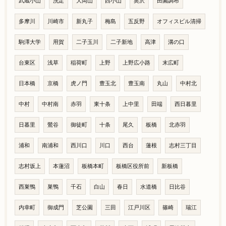
武蔵小山
洗足
大岡山
西小山
奥沢
田園調布
多摩川
川崎市
新丸子
梅島
五反野
オフィスビル清掃
駒澤大学
用賀
二子玉川
二子新地
高津
溝の口
台東区
浅草
稲荷町
上野
上野広小路
末広町
日本橋
京橋
虎ノ門
豊玉北
豊玉南
丸山
中村北
中村
中村南
赤羽
東十条
上中里
田端
西日暮里
日暮里
鶯谷
御徒町
十条
尾久
板橋
北赤羽
浦和
南浦和
西川口
川口
西台
蓮根
志村三丁目
志村坂上
本蓮沼
板橋本町
板橋区役所前
新板橋
西巣鴨
巣鴨
千石
白山
春日
水道橋
日比谷
内幸町
御成門
芝公園
三田
江戸川区
篠崎
瑞江