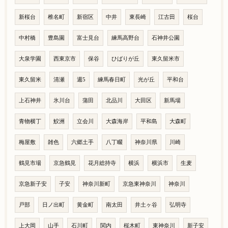
新桜台
椎名町
新宿区
中井
東長崎
江古田
桜台
中村橋
豊島園
富士見台
練馬高野台
石神井公園
大泉学園
西東京市
保谷
ひばりが丘
東久留米市
東久留米
清瀬
週5
練馬春日町
光が丘
平和台
上石神井
氷川台
蒲田
北品川
大田区
新馬場
青物横丁
鮫洲
立会川
大森海岸
平和島
大森町
梅屋敷
雑色
六郷土手
八丁畷
神奈川県
川崎
鶴見市場
京急鶴見
花月総持寺
横浜
横浜市
生麦
京急新子安
子安
神奈川新町
京急東神奈川
神奈川
戸部
日ノ出町
黄金町
南太田
井土ヶ谷
弘明寺
上大岡
山手
石川町
関内
桜木町
東神奈川
新子安