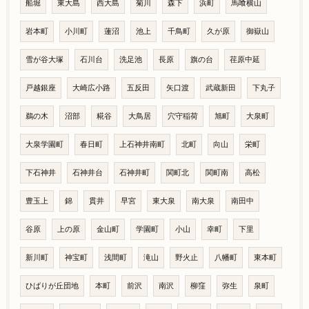
船堀
東大島
西大島
菊川
森下
浜町
馬喰横山
岩本町
小川町
蓮沼
池上
千鳥町
久が原
御嶽山
雪が谷大塚
石川台
洗足池
長原
旗の台
荏原中延
戸越銀座
大崎広小路
五反田
矢口渡
武蔵新田
下丸子
鵜の木
沼部
糀谷
大鳥居
穴守稲荷
旭町
大泉町
大泉学園町
春日町
上石神井南町
北町
向山
栄町
下石神井
石神井台
石神井町
関町北
関町南
高松
豊玉上
錦
貫井
早宮
東大泉
南大泉
南田中
谷原
上の原
金山町
学園町
小山
幸町
下里
新川町
神宝町
浅間町
滝山
野火止
八幡町
東本町
ひばりが丘団地
本町
前沢
南沢
柳窪
弥生
泉町