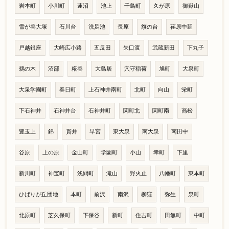
岩本町
小川町
蓮沼
池上
千鳥町
久が原
御嶽山
雪が谷大塚
石川台
洗足池
長原
旗の台
荏原中延
戸越銀座
大崎広小路
五反田
矢口渡
武蔵新田
下丸子
鵜の木
沼部
糀谷
大鳥居
穴守稲荷
旭町
大泉町
大泉学園町
春日町
上石神井南町
北町
向山
栄町
下石神井
石神井台
石神井町
関町北
関町南
高松
豊玉上
錦
貫井
早宮
東大泉
南大泉
南田中
谷原
上の原
金山町
学園町
小山
幸町
下里
新川町
神宝町
浅間町
滝山
野火止
八幡町
東本町
ひばりが丘団地
本町
前沢
南沢
柳窪
弥生
泉町
北原町
芝久保町
下保谷
新町
住吉町
田無町
中町