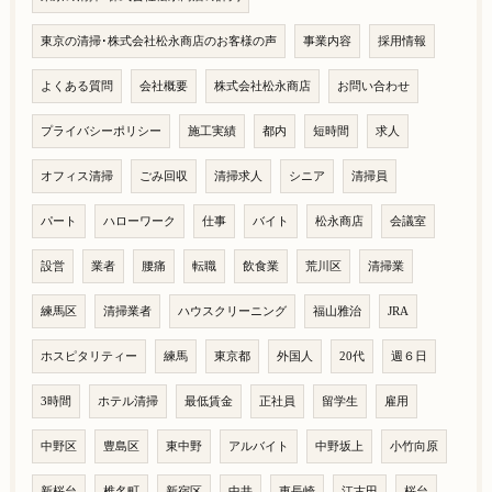
東京の清掃･株式会社松永商店のお客様の声
事業内容
採用情報
よくある質問
会社概要
株式会社松永商店
お問い合わせ
プライバシーポリシー
施工実績
都内
短時間
求人
オフィス清掃
ごみ回収
清掃求人
シニア
清掃員
パート
ハローワーク
仕事
バイト
松永商店
会議室
設営
業者
腰痛
転職
飲食業
荒川区
清掃業
練馬区
清掃業者
ハウスクリーニング
福山雅治
JRA
ホスピタリティー
練馬
東京都
外国人
20代
週６日
3時間
ホテル清掃
最低賃金
正社員
留学生
雇用
中野区
豊島区
東中野
アルバイト
中野坂上
小竹向原
新桜台
椎名町
新宿区
中井
東長崎
江古田
桜台