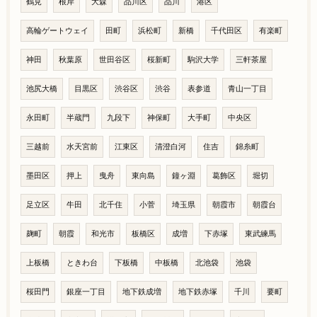
鶴見
根岸
大森
品川区
品川
港区
高輪ゲートウェイ
田町
浜松町
新橋
千代田区
有楽町
神田
秋葉原
世田谷区
桜新町
駒沢大学
三軒茶屋
池尻大橋
目黒区
渋谷区
渋谷
表参道
青山一丁目
永田町
半蔵門
九段下
神保町
大手町
中央区
三越前
水天宮前
江東区
清澄白河
住吉
錦糸町
墨田区
押上
曳舟
東向島
鐘ヶ淵
葛飾区
堀切
足立区
牛田
北千住
小菅
埼玉県
朝霞市
朝霞台
麹町
朝霞
和光市
板橋区
成増
下赤塚
東武練馬
上板橋
ときわ台
下板橋
中板橋
北池袋
池袋
桜田門
銀座一丁目
地下鉄成増
地下鉄赤塚
千川
要町