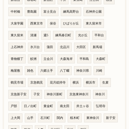
中村橋
豊島園
富士見台
練馬高野台
石神井公園
大泉学園
西東京市
保谷
ひばりが丘
東久留米市
東久留米
清瀬
週5
練馬春日町
光が丘
平和台
上石神井
氷川台
蒲田
北品川
大田区
新馬場
青物横丁
鮫洲
立会川
大森海岸
平和島
大森町
梅屋敷
雑色
六郷土手
八丁畷
神奈川県
川崎
鶴見市場
京急鶴見
花月総持寺
横浜
横浜市
生麦
京急新子安
子安
神奈川新町
京急東神奈川
神奈川
戸部
日ノ出町
黄金町
南太田
井土ヶ谷
弘明寺
上大岡
山手
石川町
関内
桜木町
東神奈川
新子安