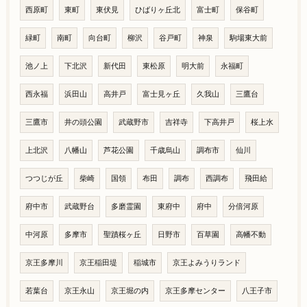
西原町
東町
東伏見
ひばりヶ丘北
富士町
保谷町
緑町
南町
向台町
柳沢
谷戸町
神泉
駒場東大前
池ノ上
下北沢
新代田
東松原
明大前
永福町
西永福
浜田山
高井戸
富士見ヶ丘
久我山
三鷹台
三鷹市
井の頭公園
武蔵野市
吉祥寺
下高井戸
桜上水
上北沢
八幡山
芦花公園
千歳烏山
調布市
仙川
つつじが丘
柴崎
国領
布田
調布
西調布
飛田給
府中市
武蔵野台
多磨霊園
東府中
府中
分倍河原
中河原
多摩市
聖蹟桜ヶ丘
日野市
百草園
高幡不動
京王多摩川
京王稲田堤
稲城市
京王よみうりランド
若葉台
京王永山
京王堀の内
京王多摩センター
八王子市