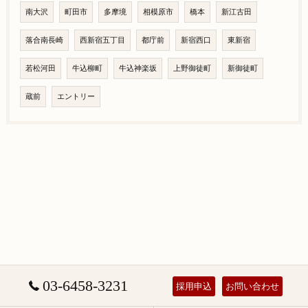
南大沢
町田市
多摩境
相模原市
橋本
新江古田
落合南長崎
西新宿五丁目
都庁前
新宿西口
東新宿
若松河田
牛込柳町
牛込神楽坂
上野御徒町
新御徒町
蔵前
エントリー
03-6458-3231
採用申込
お問い合わせ