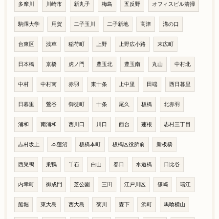
多摩川
川崎市
新丸子
梅島
五反野
オフィスビル清掃
駒澤大学
用賀
二子玉川
二子新地
高津
溝の口
台東区
浅草
稲荷町
上野
上野広小路
末広町
日本橋
京橋
虎ノ門
豊玉北
豊玉南
丸山
中村北
中村
中村南
赤羽
東十条
上中里
田端
西日暮里
日暮里
鶯谷
御徒町
十条
尾久
板橋
北赤羽
浦和
南浦和
西川口
川口
西台
蓮根
志村三丁目
志村坂上
本蓮沼
板橋本町
板橋区役所前
新板橋
西巣鴨
巣鴨
千石
白山
春日
水道橋
日比谷
内幸町
御成門
芝公園
三田
江戸川区
篠崎
瑞江
船堀
東大島
西大島
菊川
森下
浜町
馬喰横山