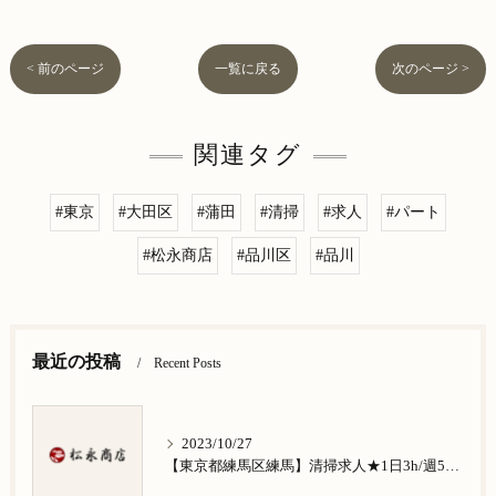
< 前のページ
一覧に戻る
次のページ >
関連タグ
#東京
#大田区
#蒲田
#清掃
#求人
#パート
#松永商店
#品川区
#品川
最近の投稿
Recent Posts
2023/10/27
【東京都練馬区練馬】清掃求人★1日3h/週5日/祝日お休み★谷原在住の方歓迎