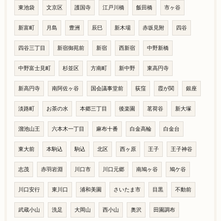
東池袋
文京区
護国寺
江戸川橋
飯田橋
市ヶ谷
新富町
月島
豊洲
辰巳
新木場
赤坂見附
四谷
四谷三丁目
新宿御苑前
新宿
西新宿
中野新橋
中野富士見町
杉並区
方南町
新中野
東高円寺
新高円寺
南阿佐ヶ谷
国会議事堂前
荻窪
霞が関
銀座
淡路町
お茶の水
本郷三丁目
後楽園
茗荷谷
新大塚
溜池山王
六本木一丁目
麻布十番
白金高輪
白金台
東大前
本駒込
駒込
北区
西ヶ原
王子
王子神谷
志茂
赤羽岩淵
川口市
川口元郷
南鳩ヶ谷
鳩ケ谷
川口安行
東川口
浦和美園
さいたま市
目黒
不動前
武蔵小山
洗足
大岡山
西小山
奥沢
田園調布