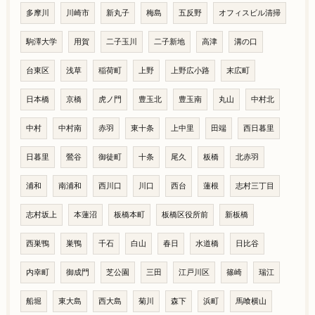
多摩川
川崎市
新丸子
梅島
五反野
オフィスビル清掃
駒澤大学
用賀
二子玉川
二子新地
高津
溝の口
台東区
浅草
稲荷町
上野
上野広小路
末広町
日本橋
京橋
虎ノ門
豊玉北
豊玉南
丸山
中村北
中村
中村南
赤羽
東十条
上中里
田端
西日暮里
日暮里
鶯谷
御徒町
十条
尾久
板橋
北赤羽
浦和
南浦和
西川口
川口
西台
蓮根
志村三丁目
志村坂上
本蓮沼
板橋本町
板橋区役所前
新板橋
西巣鴨
巣鴨
千石
白山
春日
水道橋
日比谷
内幸町
御成門
芝公園
三田
江戸川区
篠崎
瑞江
船堀
東大島
西大島
菊川
森下
浜町
馬喰横山