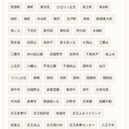
西原町
東町
東伏見
ひばりヶ丘北
富士町
保谷町
緑町
南町
向台町
柳沢
谷戸町
神泉
駒場東大前
池ノ上
下北沢
新代田
東松原
明大前
永福町
西永福
浜田山
高井戸
富士見ヶ丘
久我山
三鷹台
三鷹市
井の頭公園
武蔵野市
吉祥寺
下高井戸
桜上水
上北沢
八幡山
芦花公園
千歳烏山
調布市
仙川
つつじが丘
柴崎
国領
布田
調布
西調布
飛田給
府中市
武蔵野台
多磨霊園
東府中
府中
分倍河原
中河原
多摩市
聖蹟桜ヶ丘
日野市
百草園
高幡不動
京王多摩川
京王稲田堤
稲城市
京王よみうりランド
若葉台
京王永山
京王堀の内
京王多摩センター
八王子市