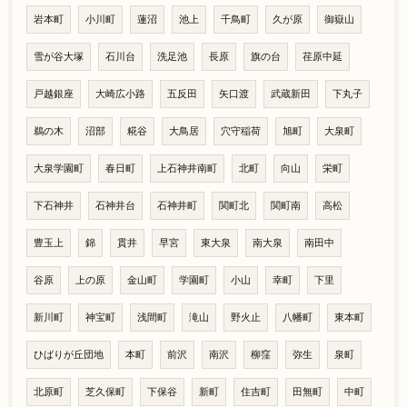
岩本町
小川町
蓮沼
池上
千鳥町
久が原
御嶽山
雪が谷大塚
石川台
洗足池
長原
旗の台
荏原中延
戸越銀座
大崎広小路
五反田
矢口渡
武蔵新田
下丸子
鵜の木
沼部
糀谷
大鳥居
穴守稲荷
旭町
大泉町
大泉学園町
春日町
上石神井南町
北町
向山
栄町
下石神井
石神井台
石神井町
関町北
関町南
高松
豊玉上
錦
貫井
早宮
東大泉
南大泉
南田中
谷原
上の原
金山町
学園町
小山
幸町
下里
新川町
神宝町
浅間町
滝山
野火止
八幡町
東本町
ひばりが丘団地
本町
前沢
南沢
柳窪
弥生
泉町
北原町
芝久保町
下保谷
新町
住吉町
田無町
中町