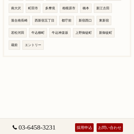
南大沢
町田市
多摩境
相模原市
橋本
新江古田
落合南長崎
西新宿五丁目
都庁前
新宿西口
東新宿
若松河田
牛込柳町
牛込神楽坂
上野御徒町
新御徒町
蔵前
エントリー
03-6458-3231
採用申込
お問い合わせ