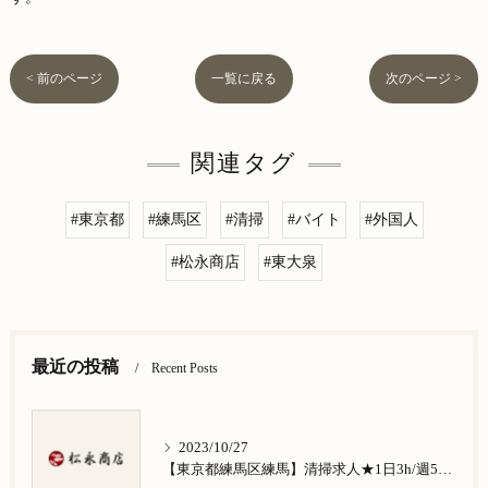
< 前のページ
一覧に戻る
次のページ >
関連タグ
#東京都
#練馬区
#清掃
#バイト
#外国人
#松永商店
#東大泉
最近の投稿
Recent Posts
2023/10/27
【東京都練馬区練馬】清掃求人★1日3h/週5日/祝日お休み★谷原在住の方歓迎