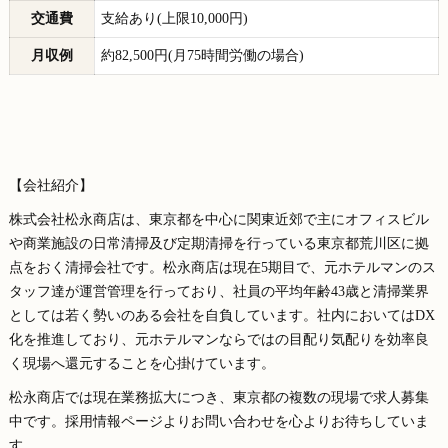
交通費
支給あり(上限10,000円)
月収例
約82,500円(月75時間労働の場合)
【会社紹介】
株式会社松永商店は、東京都を中心に関東近郊で主にオフィスビル
や商業施設の日常清掃及び定期清掃を行っている東京都荒川区に拠
点をおく清掃会社です。松永商店は現在5期目で、元ホテルマンのス
タッフ達が運営管理を行っており、社員の平均年齢43歳と清掃業界
としては若く勢いのある会社を自負しています。社内においてはDX
化を推進しており、元ホテルマンならではの目配り気配りを効率良
く現場へ還元することを心掛けています。
松永商店では現在業務拡大につき、東京都の複数の現場で求人募集
中です。採用情報ページよりお問い合わせを心よりお待ちしていま
す。