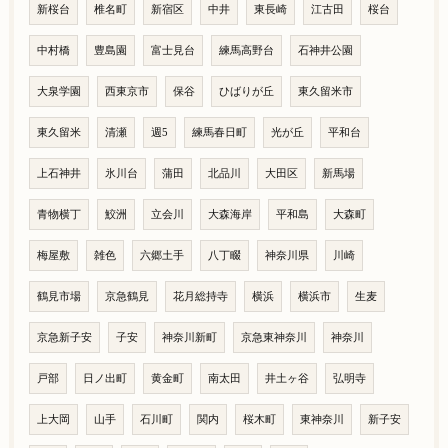
新桜台
椎名町
新宿区
中井
東長崎
江古田
桜台
中村橋
豊島園
富士見台
練馬高野台
石神井公園
大泉学園
西東京市
保谷
ひばりが丘
東久留米市
東久留米
清瀬
週5
練馬春日町
光が丘
平和台
上石神井
氷川台
蒲田
北品川
大田区
新馬場
青物横丁
鮫洲
立会川
大森海岸
平和島
大森町
梅屋敷
雑色
六郷土手
八丁畷
神奈川県
川崎
鶴見市場
京急鶴見
花月総持寺
横浜
横浜市
生麦
京急新子安
子安
神奈川新町
京急東神奈川
神奈川
戸部
日ノ出町
黄金町
南太田
井土ヶ谷
弘明寺
上大岡
山手
石川町
関内
桜木町
東神奈川
新子安