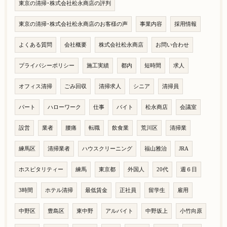
東京の清掃･株式会社松永商店の評判
東京の清掃･株式会社松永商店のお客様の声
事業内容
採用情報
よくある質問
会社概要
株式会社松永商店
お問い合わせ
プライバシーポリシー
施工実績
都内
短時間
求人
オフィス清掃
ごみ回収
清掃求人
シニア
清掃員
パート
ハローワーク
仕事
バイト
松永商店
会議室
設営
業者
腰痛
転職
飲食業
荒川区
清掃業
練馬区
清掃業者
ハウスクリーニング
福山雅治
JRA
ホスピタリティー
練馬
東京都
外国人
20代
週６日
3時間
ホテル清掃
最低賃金
正社員
留学生
雇用
中野区
豊島区
東中野
アルバイト
中野坂上
小竹向原