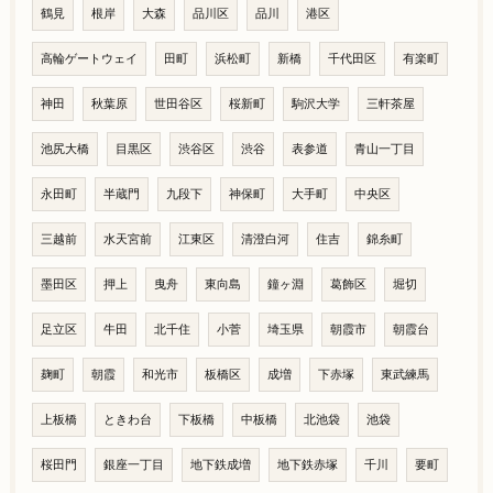
鶴見
根岸
大森
品川区
品川
港区
高輪ゲートウェイ
田町
浜松町
新橋
千代田区
有楽町
神田
秋葉原
世田谷区
桜新町
駒沢大学
三軒茶屋
池尻大橋
目黒区
渋谷区
渋谷
表参道
青山一丁目
永田町
半蔵門
九段下
神保町
大手町
中央区
三越前
水天宮前
江東区
清澄白河
住吉
錦糸町
墨田区
押上
曳舟
東向島
鐘ヶ淵
葛飾区
堀切
足立区
牛田
北千住
小菅
埼玉県
朝霞市
朝霞台
麹町
朝霞
和光市
板橋区
成増
下赤塚
東武練馬
上板橋
ときわ台
下板橋
中板橋
北池袋
池袋
桜田門
銀座一丁目
地下鉄成増
地下鉄赤塚
千川
要町