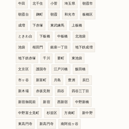
牛田
北千住
小菅
埼玉県
朝霞市
朝霞台
麹町
朝霞
和光市
板橋区
成増
下赤塚
東武練馬
上板橋
ときわ台
下板橋
中板橋
北池袋
池袋
桜田門
銀座一丁目
地下鉄成増
地下鉄赤塚
千川
要町
東池袋
文京区
護国寺
江戸川橋
飯田橋
市ヶ谷
新富町
月島
豊洲
辰巳
新木場
赤坂見附
四谷
四谷三丁目
新宿御苑前
新宿
西新宿
中野新橋
中野富士見町
杉並区
方南町
新中野
東高円寺
新高円寺
南阿佐ヶ谷