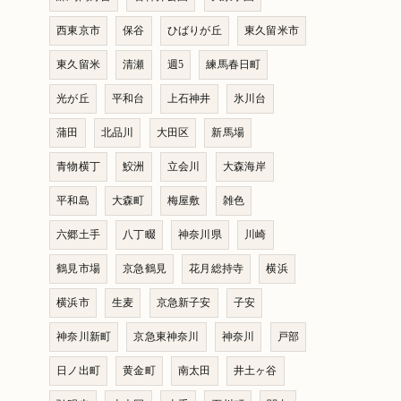
西東京市
保谷
ひばりが丘
東久留米市
東久留米
清瀬
週5
練馬春日町
光が丘
平和台
上石神井
氷川台
蒲田
北品川
大田区
新馬場
青物横丁
鮫洲
立会川
大森海岸
平和島
大森町
梅屋敷
雑色
六郷土手
八丁畷
神奈川県
川崎
鶴見市場
京急鶴見
花月総持寺
横浜
横浜市
生麦
京急新子安
子安
神奈川新町
京急東神奈川
神奈川
戸部
日ノ出町
黄金町
南太田
井土ヶ谷