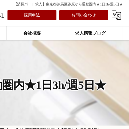
【清掃パート求人】東京都練馬区谷原から通勤圏内★1日3h/週5日★
31
採用申込
お問い合わせ
会社概要
求人情報ブログ
内★1日3h/週5日★