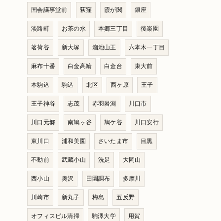
国会議事堂前
荻窪
霞が関
銀座
淡路町
お茶の水
本郷三丁目
後楽園
茗荷谷
新大塚
溜池山王
六本木一丁目
麻布十番
白金高輪
白金台
東大前
本駒込
駒込
北区
西ヶ原
王子
王子神谷
志茂
赤羽岩淵
川口市
川口元郷
南鳩ヶ谷
鳩ケ谷
川口安行
東川口
浦和美園
さいたま市
目黒
不動前
武蔵小山
洗足
大岡山
西小山
奥沢
田園調布
多摩川
川崎市
新丸子
梅島
五反野
オフィスビル清掃
駒澤大学
用賀