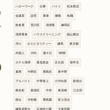
ハローワーク
仕事
バイト
松永商店
管
会議室
設営
業者
腰痛
転職
飲食業
荒川区
清掃業
練馬区
い
清掃業者
ハウスクリーニング
福山雅治
JRA
ホスピタリティー
練馬
東京都
外国人
20代
週６日
3時間
ホテル清掃
最低賃金
正社員
留学生
雇用
中野区
豊島区
東中野
アルバイト
中野坂上
小竹向原
新桜台
椎名町
新宿区
中井
東長崎
江古田
桜台
中村橋
豊島園
富士見台
練馬高野台
石神井公園
大泉学園