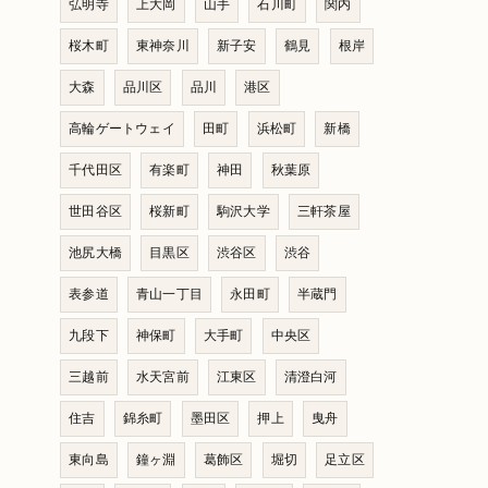
弘明寺
上大岡
山手
石川町
関内
桜木町
東神奈川
新子安
鶴見
根岸
大森
品川区
品川
港区
高輪ゲートウェイ
田町
浜松町
新橋
千代田区
有楽町
神田
秋葉原
世田谷区
桜新町
駒沢大学
三軒茶屋
池尻大橋
目黒区
渋谷区
渋谷
表参道
青山一丁目
永田町
半蔵門
九段下
神保町
大手町
中央区
三越前
水天宮前
江東区
清澄白河
住吉
錦糸町
墨田区
押上
曳舟
東向島
鐘ヶ淵
葛飾区
堀切
足立区