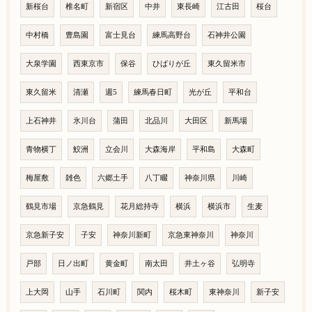
新桜台
椎名町
新宿区
中井
東長崎
江古田
桜台
中村橋
豊島園
富士見台
練馬高野台
石神井公園
大泉学園
西東京市
保谷
ひばりが丘
東久留米市
東久留米
清瀬
週5
練馬春日町
光が丘
平和台
上石神井
氷川台
蒲田
北品川
大田区
新馬場
青物横丁
鮫洲
立会川
大森海岸
平和島
大森町
梅屋敷
雑色
六郷土手
八丁畷
神奈川県
川崎
鶴見市場
京急鶴見
花月総持寺
横浜
横浜市
生麦
京急新子安
子安
神奈川新町
京急東神奈川
神奈川
戸部
日ノ出町
黄金町
南太田
井土ヶ谷
弘明寺
上大岡
山手
石川町
関内
桜木町
東神奈川
新子安