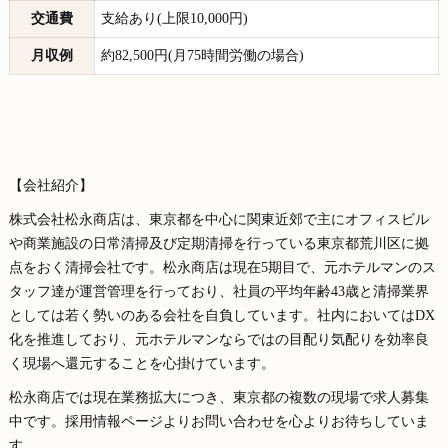
交通費
支給あり(上限10,000円)
月収例
約82,500円(月75時間労働の場合)
【会社紹介】
株式会社松永商店は、東京都を中心に関東近郊で主にオフィスビル
や商業施設の日常清掃及び定期清掃を行っている東京都荒川区に拠
点をおく清掃会社です。松永商店は現在5期目で、元ホテルマンのス
タッフ達が運営管理を行っており、社員の平均年齢43歳と清掃業界
としては若く勢いのある会社を自負しています。社内においてはDX
化を推進しており、元ホテルマンならではの目配り気配りを効率良
く現場へ還元することを心掛けています。
松永商店では現在業務拡大につき、東京都の複数の現場で求人募集
中です。採用情報ページよりお問い合わせを心よりお待ちしていま
す。