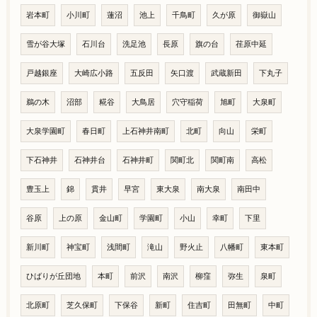
岩本町
小川町
蓮沼
池上
千鳥町
久が原
御嶽山
雪が谷大塚
石川台
洗足池
長原
旗の台
荏原中延
戸越銀座
大崎広小路
五反田
矢口渡
武蔵新田
下丸子
鵜の木
沼部
糀谷
大鳥居
穴守稲荷
旭町
大泉町
大泉学園町
春日町
上石神井南町
北町
向山
栄町
下石神井
石神井台
石神井町
関町北
関町南
高松
豊玉上
錦
貫井
早宮
東大泉
南大泉
南田中
谷原
上の原
金山町
学園町
小山
幸町
下里
新川町
神宝町
浅間町
滝山
野火止
八幡町
東本町
ひばりが丘団地
本町
前沢
南沢
柳窪
弥生
泉町
北原町
芝久保町
下保谷
新町
住吉町
田無町
中町