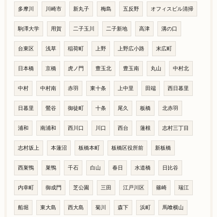
多摩川
川崎市
新丸子
梅島
五反野
オフィスビル清掃
駒澤大学
用賀
二子玉川
二子新地
高津
溝の口
台東区
浅草
稲荷町
上野
上野広小路
末広町
日本橋
京橋
虎ノ門
豊玉北
豊玉南
丸山
中村北
中村
中村南
赤羽
東十条
上中里
田端
西日暮里
日暮里
鶯谷
御徒町
十条
尾久
板橋
北赤羽
浦和
南浦和
西川口
川口
西台
蓮根
志村三丁目
志村坂上
本蓮沼
板橋本町
板橋区役所前
新板橋
西巣鴨
巣鴨
千石
白山
春日
水道橋
日比谷
内幸町
御成門
芝公園
三田
江戸川区
篠崎
瑞江
船堀
東大島
西大島
菊川
森下
浜町
馬喰横山