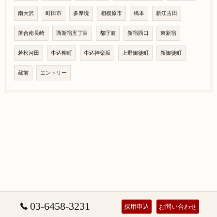
南大沢
町田市
多摩境
相模原市
橋本
新江古田
落合南長崎
西新宿五丁目
都庁前
新宿西口
東新宿
若松河田
牛込柳町
牛込神楽坂
上野御徒町
新御徒町
蔵前
エントリー
03-6458-3231
採用申込
お問い合わせ