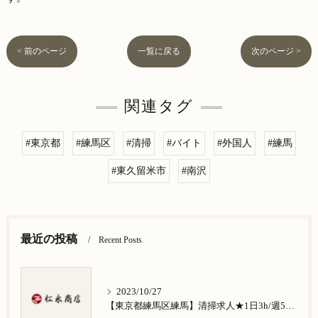
< 前のページ
一覧に戻る
次のページ >
関連タグ
#東京都
#練馬区
#清掃
#バイト
#外国人
#練馬
#東久留米市
#南沢
最近の投稿
Recent Posts
2023/10/27
【東京都練馬区練馬】清掃求人★1日3h/週5日/祝日お休み★谷原在住の方歓迎