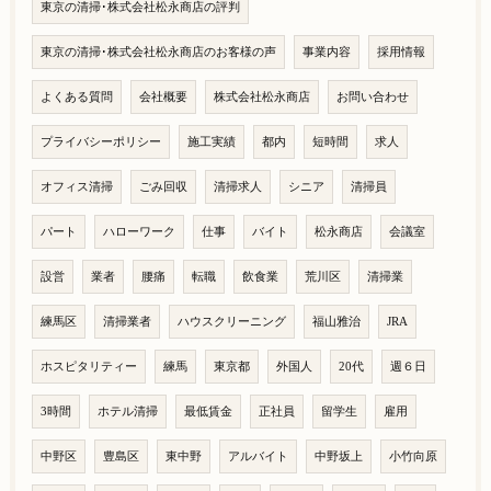
東京の清掃･株式会社松永商店の評判
東京の清掃･株式会社松永商店のお客様の声
事業内容
採用情報
よくある質問
会社概要
株式会社松永商店
お問い合わせ
プライバシーポリシー
施工実績
都内
短時間
求人
オフィス清掃
ごみ回収
清掃求人
シニア
清掃員
パート
ハローワーク
仕事
バイト
松永商店
会議室
設営
業者
腰痛
転職
飲食業
荒川区
清掃業
練馬区
清掃業者
ハウスクリーニング
福山雅治
JRA
ホスピタリティー
練馬
東京都
外国人
20代
週６日
3時間
ホテル清掃
最低賃金
正社員
留学生
雇用
中野区
豊島区
東中野
アルバイト
中野坂上
小竹向原