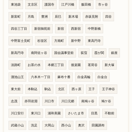
東池袋
文京区
護国寺
江戸川橋
飯田橋
市ヶ谷
新富町
月島
豊洲
辰巳
新木場
赤坂見附
四谷
四谷三丁目
新宿御苑前
新宿
西新宿
中野新橋
中野富士見町
杉並区
方南町
新中野
東高円寺
新高円寺
南阿佐ヶ谷
国会議事堂前
荻窪
霞が関
銀座
淡路町
お茶の水
本郷三丁目
後楽園
茗荷谷
新大塚
溜池山王
六本木一丁目
麻布十番
白金高輪
白金台
東大前
本駒込
駒込
北区
西ヶ原
王子
王子神谷
志茂
赤羽岩淵
川口市
川口元郷
南鳩ヶ谷
鳩ケ谷
川口安行
東川口
浦和美園
さいたま市
目黒
不動前
武蔵小山
洗足
大岡山
西小山
奥沢
田園調布