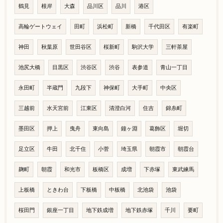
鶴見
根岸
大森
品川区
品川
港区
高輪ゲートウェイ
田町
浜松町
新橋
千代田区
有楽町
神田
秋葉原
世田谷区
桜新町
駒沢大学
三軒茶屋
池尻大橋
目黒区
渋谷区
渋谷
表参道
青山一丁目
永田町
半蔵門
九段下
神保町
大手町
中央区
三越前
水天宮前
江東区
清澄白河
住吉
錦糸町
墨田区
押上
曳舟
東向島
鐘ヶ淵
葛飾区
堀切
足立区
牛田
北千住
小菅
埼玉県
朝霞市
朝霞台
麹町
朝霞
和光市
板橋区
成増
下赤塚
東武練馬
上板橋
ときわ台
下板橋
中板橋
北池袋
池袋
桜田門
銀座一丁目
地下鉄成増
地下鉄赤塚
千川
要町