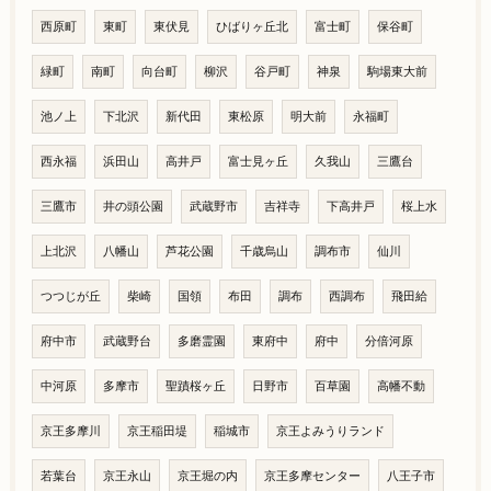
西原町
東町
東伏見
ひばりヶ丘北
富士町
保谷町
緑町
南町
向台町
柳沢
谷戸町
神泉
駒場東大前
池ノ上
下北沢
新代田
東松原
明大前
永福町
西永福
浜田山
高井戸
富士見ヶ丘
久我山
三鷹台
三鷹市
井の頭公園
武蔵野市
吉祥寺
下高井戸
桜上水
上北沢
八幡山
芦花公園
千歳烏山
調布市
仙川
つつじが丘
柴崎
国領
布田
調布
西調布
飛田給
府中市
武蔵野台
多磨霊園
東府中
府中
分倍河原
中河原
多摩市
聖蹟桜ヶ丘
日野市
百草園
高幡不動
京王多摩川
京王稲田堤
稲城市
京王よみうりランド
若葉台
京王永山
京王堀の内
京王多摩センター
八王子市