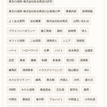
東京の清掃･株式会社松永商店の評判
東京の清掃･株式会社松永商店のお客様の声
事業内容
採用情報
よくある質問
会社概要
株式会社松永商店
お問い合わせ
プライバシーポリシー
施工実績
都内
短時間
求人
オフィス清掃
ごみ回収
清掃求人
シニア
清掃員
パート
ハローワーク
仕事
バイト
松永商店
会議室
設営
業者
腰痛
転職
飲食業
荒川区
清掃業
練馬区
清掃業者
ハウスクリーニング
福山雅治
JRA
ホスピタリティー
練馬
東京都
外国人
20代
週６日
3時間
ホテル清掃
最低賃金
正社員
留学生
雇用
中野区
豊島区
東中野
アルバイト
中野坂上
小竹向原