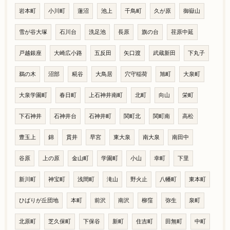
岩本町
小川町
蓮沼
池上
千鳥町
久が原
御嶽山
雪が谷大塚
石川台
洗足池
長原
旗の台
荏原中延
戸越銀座
大崎広小路
五反田
矢口渡
武蔵新田
下丸子
鵜の木
沼部
糀谷
大鳥居
穴守稲荷
旭町
大泉町
大泉学園町
春日町
上石神井南町
北町
向山
栄町
下石神井
石神井台
石神井町
関町北
関町南
高松
豊玉上
錦
貫井
早宮
東大泉
南大泉
南田中
谷原
上の原
金山町
学園町
小山
幸町
下里
新川町
神宝町
浅間町
滝山
野火止
八幡町
東本町
ひばりが丘団地
本町
前沢
南沢
柳窪
弥生
泉町
北原町
芝久保町
下保谷
新町
住吉町
田無町
中町