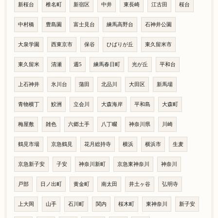
新桜台
椎名町
新宿区
中井
東長崎
江古田
桜台
中村橋
豊島園
富士見台
練馬高野台
石神井公園
大泉学園
西東京市
保谷
ひばりが丘
東久留米市
東久留米
清瀬
週5
練馬春日町
光が丘
平和台
上石神井
氷川台
蒲田
北品川
大田区
新馬場
青物横丁
鮫洲
立会川
大森海岸
平和島
大森町
梅屋敷
雑色
六郷土手
八丁畷
神奈川県
川崎
鶴見市場
京急鶴見
花月総持寺
横浜
横浜市
生麦
京急新子安
子安
神奈川新町
京急東神奈川
神奈川
戸部
日ノ出町
黄金町
南太田
井土ヶ谷
弘明寺
上大岡
山手
石川町
関内
桜木町
東神奈川
新子安