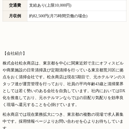
交通費
支給あり(上限10,000円)
月収例
約82,500円(月75時間労働の場合)
【会社紹介】
株式会社松永商店は、東京都を中心に関東近郊で主にオフィスビル
や商業施設の日常清掃及び定期清掃を行っている東京都荒川区に拠
点をおく清掃会社です。松永商店は現在5期目で、元ホテルマンのス
タッフ達が運営管理を行っており、社員の平均年齢43歳と清掃業界
としては若く勢いのある会社を自負しています。社内においてはDX
化を推進しており、元ホテルマンならではの目配り気配りを効率良
く現場へ還元することを心掛けています。
松永商店では現在業務拡大につき、東京都の複数の現場で求人募集
中です。採用情報ページよりお問い合わせを心よりお待ちしていま
す。