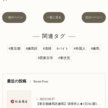
< 前のページ
一覧に戻る
次のページ >
関連タグ
#東京都
#練馬区
#清掃
#バイト
#外国人
#練馬
#西東京市
#東伏見
最近の投稿
Recent Posts
2023/10/27
【東京都練馬区練馬】清掃求人★1日3h/週5日/祝日お休み★谷原在住の方歓迎