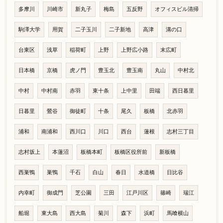
多摩川
川崎市
新丸子
梅島
五反野
オフィスビル清掃
駒澤大学
用賀
二子玉川
二子新地
高津
溝の口
台東区
浅草
稲荷町
上野
上野広小路
末広町
日本橋
京橋
虎ノ門
豊玉北
豊玉南
丸山
中村北
中村
中村南
赤羽
東十条
上中里
田端
西日暮里
日暮里
鶯谷
御徒町
十条
尾久
板橋
北赤羽
浦和
南浦和
西川口
川口
西台
蓮根
志村三丁目
志村坂上
本蓮沼
板橋本町
板橋区役所前
新板橋
西巣鴨
巣鴨
千石
白山
春日
水道橋
日比谷
内幸町
御成門
芝公園
三田
江戸川区
篠崎
瑞江
船堀
東大島
西大島
菊川
森下
浜町
馬喰横山