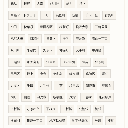
鶴見
根岸
大森
品川区
品川
港区
高輪ゲートウェイ
田町
浜松町
新橋
千代田区
有楽町
神田
秋葉原
世田谷区
桜新町
駒沢大学
三軒茶屋
池尻大橋
目黒区
渋谷区
渋谷
表参道
青山一丁目
永田町
半蔵門
九段下
神保町
大手町
中央区
三越前
水天宮前
江東区
清澄白河
住吉
錦糸町
墨田区
押上
曳舟
東向島
鐘ヶ淵
葛飾区
堀切
足立区
牛田
北千住
小菅
埼玉県
朝霞市
朝霞台
麹町
朝霞
和光市
板橋区
成増
下赤塚
東武練馬
上板橋
ときわ台
下板橋
中板橋
北池袋
池袋
桜田門
銀座一丁目
地下鉄成増
地下鉄赤塚
千川
要町