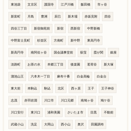
東池袋
文京区
護国寺
江戸川橋
飯田橋
市ヶ谷
新富町
月島
豊洲
辰巳
新木場
赤坂見附
四谷
四谷三丁目
新宿御苑前
新宿
西新宿
中野新橋
中野富士見町
杉並区
方南町
新中野
東高円寺
新高円寺
南阿佐ヶ谷
国会議事堂前
荻窪
霞が関
銀座
淡路町
お茶の水
本郷三丁目
後楽園
茗荷谷
新大塚
溜池山王
六本木一丁目
麻布十番
白金高輪
白金台
東大前
本駒込
駒込
北区
西ヶ原
王子
王子神谷
志茂
赤羽岩淵
川口市
川口元郷
南鳩ヶ谷
鳩ケ谷
川口安行
東川口
浦和美園
さいたま市
目黒
不動前
武蔵小山
洗足
大岡山
西小山
奥沢
田園調布