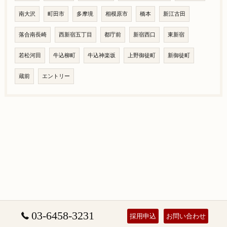
南大沢
町田市
多摩境
相模原市
橋本
新江古田
落合南長崎
西新宿五丁目
都庁前
新宿西口
東新宿
若松河田
牛込柳町
牛込神楽坂
上野御徒町
新御徒町
蔵前
エントリー
03-6458-3231
採用申込
お問い合わせ