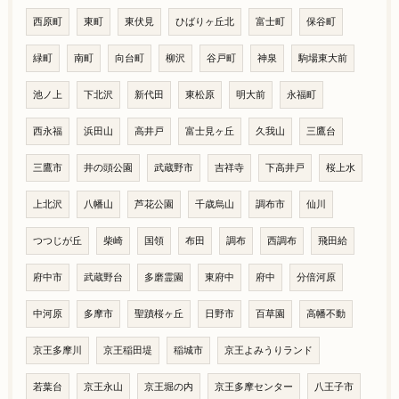
西原町
東町
東伏見
ひばりヶ丘北
富士町
保谷町
緑町
南町
向台町
柳沢
谷戸町
神泉
駒場東大前
池ノ上
下北沢
新代田
東松原
明大前
永福町
西永福
浜田山
高井戸
富士見ヶ丘
久我山
三鷹台
三鷹市
井の頭公園
武蔵野市
吉祥寺
下高井戸
桜上水
上北沢
八幡山
芦花公園
千歳烏山
調布市
仙川
つつじが丘
柴崎
国領
布田
調布
西調布
飛田給
府中市
武蔵野台
多磨霊園
東府中
府中
分倍河原
中河原
多摩市
聖蹟桜ヶ丘
日野市
百草園
高幡不動
京王多摩川
京王稲田堤
稲城市
京王よみうりランド
若葉台
京王永山
京王堀の内
京王多摩センター
八王子市