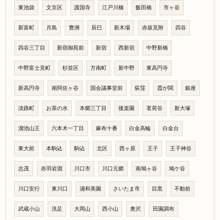
東池袋
文京区
護国寺
江戸川橋
飯田橋
市ヶ谷
新富町
月島
豊洲
辰巳
新木場
赤坂見附
四谷
四谷三丁目
新宿御苑前
新宿
西新宿
中野新橋
中野富士見町
杉並区
方南町
新中野
東高円寺
新高円寺
南阿佐ヶ谷
国会議事堂前
荻窪
霞が関
銀座
淡路町
お茶の水
本郷三丁目
後楽園
茗荷谷
新大塚
溜池山王
六本木一丁目
麻布十番
白金高輪
白金台
東大前
本駒込
駒込
北区
西ヶ原
王子
王子神谷
志茂
赤羽岩淵
川口市
川口元郷
南鳩ヶ谷
鳩ケ谷
川口安行
東川口
浦和美園
さいたま市
目黒
不動前
武蔵小山
洗足
大岡山
西小山
奥沢
田園調布