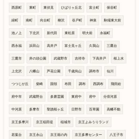
西原町
東町
東伏見
ひばりヶ丘北
富士町
保谷町
緑町
南町
向台町
柳沢
谷戸町
神泉
駒場東大前
池ノ上
下北沢
新代田
東松原
明大前
永福町
西永福
浜田山
高井戸
富士見ヶ丘
久我山
三鷹台
三鷹市
井の頭公園
武蔵野市
吉祥寺
下高井戸
桜上水
上北沢
八幡山
芦花公園
千歳烏山
調布市
仙川
つつじが丘
柴崎
国領
布田
調布
西調布
飛田給
府中市
武蔵野台
多磨霊園
東府中
府中
分倍河原
中河原
多摩市
聖蹟桜ヶ丘
日野市
百草園
高幡不動
京王多摩川
京王稲田堤
稲城市
京王よみうりランド
若葉台
京王永山
京王堀の内
京王多摩センター
八王子市