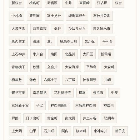
新桜台
椎名町
新宿区
中井
東長崎
江古田
桜台
中村橋
豊島園
富士見台
練馬高野台
石神井公園
大泉学園
西東京市
保谷
ひばりが丘
東久留米市
東久留米
清瀬
週5
練馬春日町
光が丘
平和台
上石神井
氷川台
蒲田
北品川
大田区
新馬場
青物横丁
鮫洲
立会川
大森海岸
平和島
大森町
梅屋敷
雑色
六郷土手
八丁畷
神奈川県
川崎
鶴見市場
京急鶴見
花月総持寺
横浜
横浜市
生麦
京急新子安
子安
神奈川新町
京急東神奈川
神奈川
戸部
日ノ出町
黄金町
南太田
井土ヶ谷
弘明寺
上大岡
山手
石川町
関内
桜木町
東神奈川
新子安