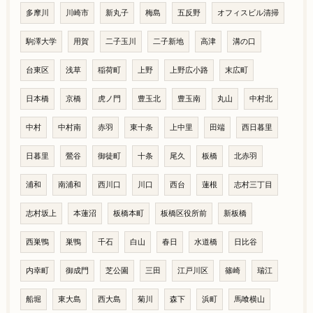
多摩川
川崎市
新丸子
梅島
五反野
オフィスビル清掃
駒澤大学
用賀
二子玉川
二子新地
高津
溝の口
台東区
浅草
稲荷町
上野
上野広小路
末広町
日本橋
京橋
虎ノ門
豊玉北
豊玉南
丸山
中村北
中村
中村南
赤羽
東十条
上中里
田端
西日暮里
日暮里
鶯谷
御徒町
十条
尾久
板橋
北赤羽
浦和
南浦和
西川口
川口
西台
蓮根
志村三丁目
志村坂上
本蓮沼
板橋本町
板橋区役所前
新板橋
西巣鴨
巣鴨
千石
白山
春日
水道橋
日比谷
内幸町
御成門
芝公園
三田
江戸川区
篠崎
瑞江
船堀
東大島
西大島
菊川
森下
浜町
馬喰横山