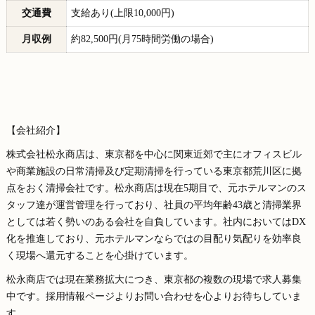
交通費
支給あり(上限10,000円)
月収例
約82,500円(月75時間労働の場合)
【会社紹介】
株式会社松永商店は、東京都を中心に関東近郊で主にオフィスビル
や商業施設の日常清掃及び定期清掃を行っている東京都荒川区に拠
点をおく清掃会社です。松永商店は現在5期目で、元ホテルマンのス
タッフ達が運営管理を行っており、社員の平均年齢43歳と清掃業界
としては若く勢いのある会社を自負しています。社内においてはDX
化を推進しており、元ホテルマンならではの目配り気配りを効率良
く現場へ還元することを心掛けています。
松永商店では現在業務拡大につき、東京都の複数の現場で求人募集
中です。採用情報ページよりお問い合わせを心よりお待ちしていま
す。