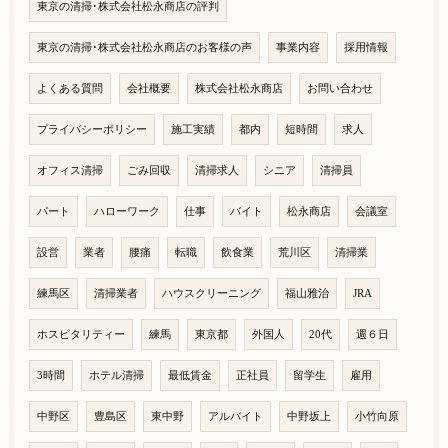
東京の清掃･株式会社松永商店の評判
東京の清掃･株式会社松永商店のお客様の声
事業内容
採用情報
よくある質問
会社概要
株式会社松永商店
お問い合わせ
プライバシーポリシー
施工実績
都内
短時間
求人
オフィス清掃
ごみ回収
清掃求人
シニア
清掃員
パート
ハローワーク
仕事
バイト
松永商店
会議室
設営
業者
腰痛
転職
飲食業
荒川区
清掃業
練馬区
清掃業者
ハウスクリーニング
福山雅治
JRA
ホスピタリティー
練馬
東京都
外国人
20代
週６日
3時間
ホテル清掃
最低賃金
正社員
留学生
雇用
中野区
豊島区
東中野
アルバイト
中野坂上
小竹向原