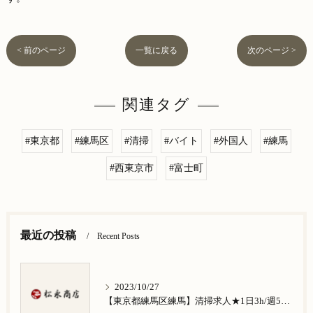
< 前のページ
一覧に戻る
次のページ >
関連タグ
#東京都
#練馬区
#清掃
#バイト
#外国人
#練馬
#西東京市
#富士町
最近の投稿
Recent Posts
2023/10/27
【東京都練馬区練馬】清掃求人★1日3h/週5日/祝日お休み★谷原在住の方歓迎