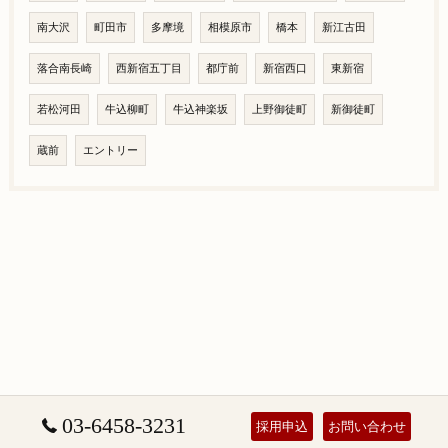
南大沢
町田市
多摩境
相模原市
橋本
新江古田
落合南長崎
西新宿五丁目
都庁前
新宿西口
東新宿
若松河田
牛込柳町
牛込神楽坂
上野御徒町
新御徒町
蔵前
エントリー
03-6458-3231
採用申込
お問い合わせ