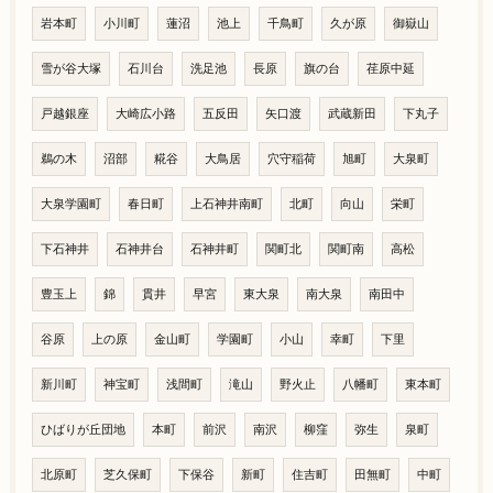
岩本町
小川町
蓮沼
池上
千鳥町
久が原
御嶽山
雪が谷大塚
石川台
洗足池
長原
旗の台
荏原中延
戸越銀座
大崎広小路
五反田
矢口渡
武蔵新田
下丸子
鵜の木
沼部
糀谷
大鳥居
穴守稲荷
旭町
大泉町
大泉学園町
春日町
上石神井南町
北町
向山
栄町
下石神井
石神井台
石神井町
関町北
関町南
高松
豊玉上
錦
貫井
早宮
東大泉
南大泉
南田中
谷原
上の原
金山町
学園町
小山
幸町
下里
新川町
神宝町
浅間町
滝山
野火止
八幡町
東本町
ひばりが丘団地
本町
前沢
南沢
柳窪
弥生
泉町
北原町
芝久保町
下保谷
新町
住吉町
田無町
中町