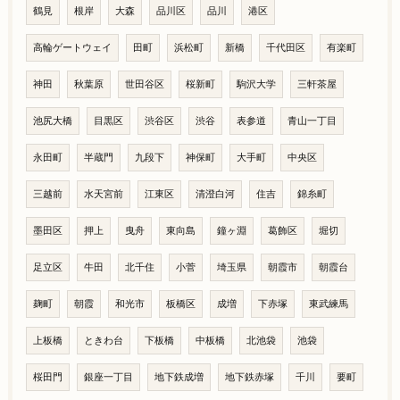
鶴見
根岸
大森
品川区
品川
港区
高輪ゲートウェイ
田町
浜松町
新橋
千代田区
有楽町
神田
秋葉原
世田谷区
桜新町
駒沢大学
三軒茶屋
池尻大橋
目黒区
渋谷区
渋谷
表参道
青山一丁目
永田町
半蔵門
九段下
神保町
大手町
中央区
三越前
水天宮前
江東区
清澄白河
住吉
錦糸町
墨田区
押上
曳舟
東向島
鐘ヶ淵
葛飾区
堀切
足立区
牛田
北千住
小菅
埼玉県
朝霞市
朝霞台
麹町
朝霞
和光市
板橋区
成増
下赤塚
東武練馬
上板橋
ときわ台
下板橋
中板橋
北池袋
池袋
桜田門
銀座一丁目
地下鉄成増
地下鉄赤塚
千川
要町