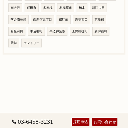
南大沢
町田市
多摩境
相模原市
橋本
新江古田
落合南長崎
西新宿五丁目
都庁前
新宿西口
東新宿
若松河田
牛込柳町
牛込神楽坂
上野御徒町
新御徒町
蔵前
エントリー
03-6458-3231
採用申込
お問い合わせ