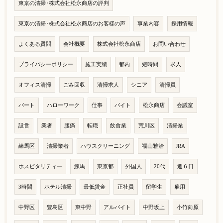
東京の清掃･株式会社松永商店の評判
東京の清掃･株式会社松永商店のお客様の声
事業内容
採用情報
よくある質問
会社概要
株式会社松永商店
お問い合わせ
プライバシーポリシー
施工実績
都内
短時間
求人
オフィス清掃
ごみ回収
清掃求人
シニア
清掃員
パート
ハローワーク
仕事
バイト
松永商店
会議室
設営
業者
腰痛
転職
飲食業
荒川区
清掃業
練馬区
清掃業者
ハウスクリーニング
福山雅治
JRA
ホスピタリティー
練馬
東京都
外国人
20代
週６日
3時間
ホテル清掃
最低賃金
正社員
留学生
雇用
中野区
豊島区
東中野
アルバイト
中野坂上
小竹向原