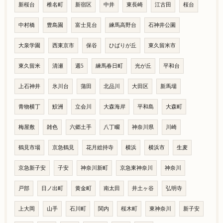
新桜台
椎名町
新宿区
中井
東長崎
江古田
桜台
中村橋
豊島園
富士見台
練馬高野台
石神井公園
大泉学園
西東京市
保谷
ひばりが丘
東久留米市
東久留米
清瀬
週5
練馬春日町
光が丘
平和台
上石神井
氷川台
蒲田
北品川
大田区
新馬場
青物横丁
鮫洲
立会川
大森海岸
平和島
大森町
梅屋敷
雑色
六郷土手
八丁畷
神奈川県
川崎
鶴見市場
京急鶴見
花月総持寺
横浜
横浜市
生麦
京急新子安
子安
神奈川新町
京急東神奈川
神奈川
戸部
日ノ出町
黄金町
南太田
井土ヶ谷
弘明寺
上大岡
山手
石川町
関内
桜木町
東神奈川
新子安