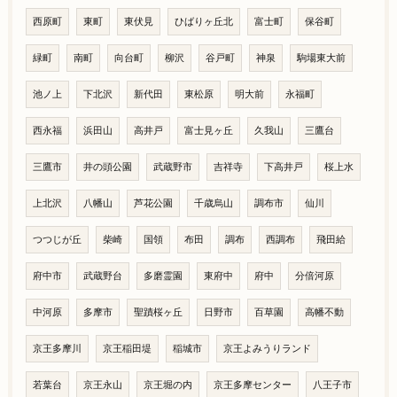
西原町
東町
東伏見
ひばりヶ丘北
富士町
保谷町
緑町
南町
向台町
柳沢
谷戸町
神泉
駒場東大前
池ノ上
下北沢
新代田
東松原
明大前
永福町
西永福
浜田山
高井戸
富士見ヶ丘
久我山
三鷹台
三鷹市
井の頭公園
武蔵野市
吉祥寺
下高井戸
桜上水
上北沢
八幡山
芦花公園
千歳烏山
調布市
仙川
つつじが丘
柴崎
国領
布田
調布
西調布
飛田給
府中市
武蔵野台
多磨霊園
東府中
府中
分倍河原
中河原
多摩市
聖蹟桜ヶ丘
日野市
百草園
高幡不動
京王多摩川
京王稲田堤
稲城市
京王よみうりランド
若葉台
京王永山
京王堀の内
京王多摩センター
八王子市