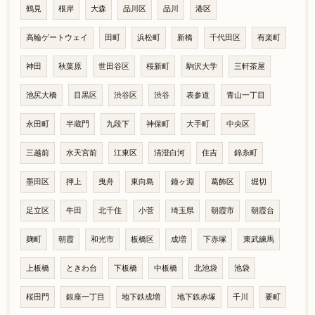
鶴見
根岸
大森
品川区
品川
港区
高輪ゲートウェイ
田町
浜松町
新橋
千代田区
有楽町
神田
秋葉原
世田谷区
桜新町
駒沢大学
三軒茶屋
池尻大橋
目黒区
渋谷区
渋谷
表参道
青山一丁目
永田町
半蔵門
九段下
神保町
大手町
中央区
三越前
水天宮前
江東区
清澄白河
住吉
錦糸町
墨田区
押上
曳舟
東向島
鐘ヶ淵
葛飾区
堀切
足立区
牛田
北千住
小菅
埼玉県
朝霞市
朝霞台
麹町
朝霞
和光市
板橋区
成増
下赤塚
東武練馬
上板橋
ときわ台
下板橋
中板橋
北池袋
池袋
桜田門
銀座一丁目
地下鉄成増
地下鉄赤塚
千川
要町