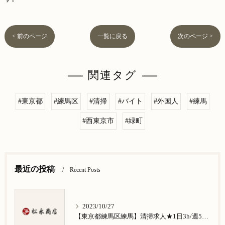
< 前のページ
一覧に戻る
次のページ >
関連タグ
#東京都
#練馬区
#清掃
#バイト
#外国人
#練馬
#西東京市
#緑町
最近の投稿
Recent Posts
2023/10/27
【東京都練馬区練馬】清掃求人★1日3h/週5日/祝日お休み★谷原在住の方歓迎