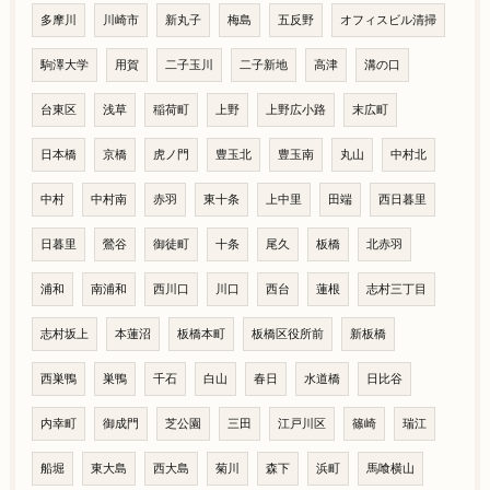
多摩川
川崎市
新丸子
梅島
五反野
オフィスビル清掃
駒澤大学
用賀
二子玉川
二子新地
高津
溝の口
台東区
浅草
稲荷町
上野
上野広小路
末広町
日本橋
京橋
虎ノ門
豊玉北
豊玉南
丸山
中村北
中村
中村南
赤羽
東十条
上中里
田端
西日暮里
日暮里
鶯谷
御徒町
十条
尾久
板橋
北赤羽
浦和
南浦和
西川口
川口
西台
蓮根
志村三丁目
志村坂上
本蓮沼
板橋本町
板橋区役所前
新板橋
西巣鴨
巣鴨
千石
白山
春日
水道橋
日比谷
内幸町
御成門
芝公園
三田
江戸川区
篠崎
瑞江
船堀
東大島
西大島
菊川
森下
浜町
馬喰横山