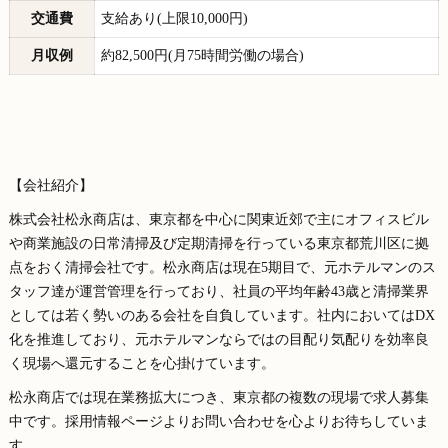
交通費
支給あり(上限10,000円)
月収例
約82,500円(月75時間労働の場合)
【会社紹介】
株式会社松永商店は、東京都を中心に関東近郊で主にオフィスビル
や商業施設の日常清掃及び定期清掃を行っている東京都荒川区に拠
点をおく清掃会社です。松永商店は現在5期目で、元ホテルマンのス
タッフ達が運営管理を行っており、社員の平均年齢43歳と清掃業界
としては若く勢いのある会社を自負しています。社内においてはDX
化を推進しており、元ホテルマンならではの目配り気配りを効率良
く現場へ還元することを心掛けています。
松永商店では現在業務拡大につき、東京都の複数の現場で求人募集
中です。採用情報ページよりお問い合わせを心よりお待ちしていま
す。