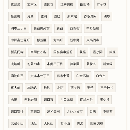
東池袋
文京区
護国寺
江戸川橋
飯田橋
市ヶ谷
新富町
月島
豊洲
辰巳
新木場
赤坂見附
四谷
四谷三丁目
新宿御苑前
新宿
西新宿
中野新橋
中野富士見町
杉並区
方南町
新中野
東高円寺
新高円寺
南阿佐ヶ谷
国会議事堂前
荻窪
霞が関
銀座
淡路町
お茶の水
本郷三丁目
後楽園
茗荷谷
新大塚
溜池山王
六本木一丁目
麻布十番
白金高輪
白金台
東大前
本駒込
駒込
北区
西ヶ原
王子
王子神谷
志茂
赤羽岩淵
川口市
川口元郷
南鳩ヶ谷
鳩ケ谷
川口安行
東川口
浦和美園
さいたま市
目黒
不動前
武蔵小山
洗足
大岡山
西小山
奥沢
田園調布