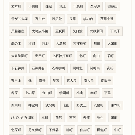
岩本町
小川町
蓮沼
池上
千鳥町
久が原
御嶽山
雪が谷大塚
石川台
洗足池
長原
旗の台
荏原中延
戸越銀座
大崎広小路
五反田
矢口渡
武蔵新田
下丸子
鵜の木
沼部
糀谷
大鳥居
穴守稲荷
旭町
大泉町
大泉学園町
春日町
上石神井南町
北町
向山
栄町
下石神井
石神井台
石神井町
関町北
関町南
高松
豊玉上
錦
貫井
早宮
東大泉
南大泉
南田中
谷原
上の原
金山町
学園町
小山
幸町
下里
新川町
神宝町
浅間町
滝山
野火止
八幡町
東本町
ひばりが丘団地
本町
前沢
南沢
柳窪
弥生
泉町
北原町
芝久保町
下保谷
新町
住吉町
田無町
中町