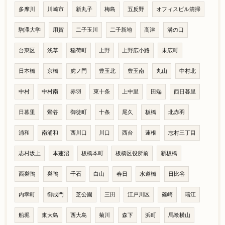
多摩川
川崎市
新丸子
梅島
五反野
オフィスビル清掃
駒澤大学
用賀
二子玉川
二子新地
高津
溝の口
台東区
浅草
稲荷町
上野
上野広小路
末広町
日本橋
京橋
虎ノ門
豊玉北
豊玉南
丸山
中村北
中村
中村南
赤羽
東十条
上中里
田端
西日暮里
日暮里
鶯谷
御徒町
十条
尾久
板橋
北赤羽
浦和
南浦和
西川口
川口
西台
蓮根
志村三丁目
志村坂上
本蓮沼
板橋本町
板橋区役所前
新板橋
西巣鴨
巣鴨
千石
白山
春日
水道橋
日比谷
内幸町
御成門
芝公園
三田
江戸川区
篠崎
瑞江
船堀
東大島
西大島
菊川
森下
浜町
馬喰横山