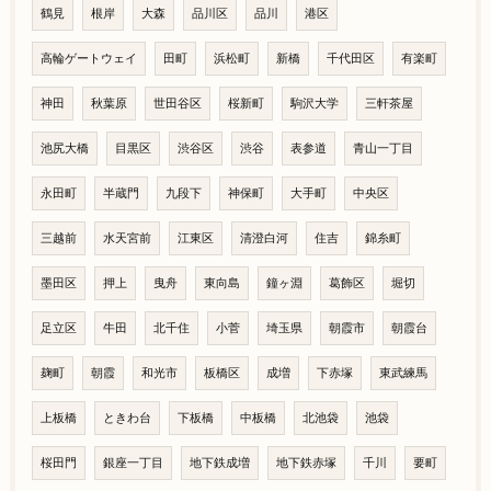
鶴見
根岸
大森
品川区
品川
港区
高輪ゲートウェイ
田町
浜松町
新橋
千代田区
有楽町
神田
秋葉原
世田谷区
桜新町
駒沢大学
三軒茶屋
池尻大橋
目黒区
渋谷区
渋谷
表参道
青山一丁目
永田町
半蔵門
九段下
神保町
大手町
中央区
三越前
水天宮前
江東区
清澄白河
住吉
錦糸町
墨田区
押上
曳舟
東向島
鐘ヶ淵
葛飾区
堀切
足立区
牛田
北千住
小菅
埼玉県
朝霞市
朝霞台
麹町
朝霞
和光市
板橋区
成増
下赤塚
東武練馬
上板橋
ときわ台
下板橋
中板橋
北池袋
池袋
桜田門
銀座一丁目
地下鉄成増
地下鉄赤塚
千川
要町