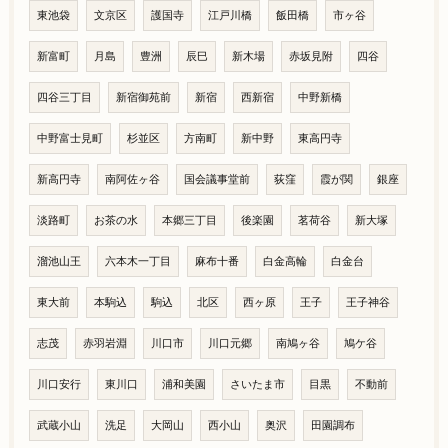
東池袋
文京区
護国寺
江戸川橋
飯田橋
市ヶ谷
新富町
月島
豊洲
辰巳
新木場
赤坂見附
四谷
四谷三丁目
新宿御苑前
新宿
西新宿
中野新橋
中野富士見町
杉並区
方南町
新中野
東高円寺
新高円寺
南阿佐ヶ谷
国会議事堂前
荻窪
霞が関
銀座
淡路町
お茶の水
本郷三丁目
後楽園
茗荷谷
新大塚
溜池山王
六本木一丁目
麻布十番
白金高輪
白金台
東大前
本駒込
駒込
北区
西ヶ原
王子
王子神谷
志茂
赤羽岩淵
川口市
川口元郷
南鳩ヶ谷
鳩ケ谷
川口安行
東川口
浦和美園
さいたま市
目黒
不動前
武蔵小山
洗足
大岡山
西小山
奥沢
田園調布