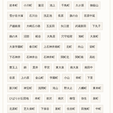
岩本町
小川町
蓮沼
池上
千鳥町
久が原
御嶽山
雪が谷大塚
石川台
洗足池
長原
旗の台
荏原中延
戸越銀座
大崎広小路
五反田
矢口渡
武蔵新田
下丸子
鵜の木
沼部
糀谷
大鳥居
穴守稲荷
旭町
大泉町
大泉学園町
春日町
上石神井南町
北町
向山
栄町
下石神井
石神井台
石神井町
関町北
関町南
高松
豊玉上
錦
貫井
早宮
東大泉
南大泉
南田中
谷原
上の原
金山町
学園町
小山
幸町
下里
新川町
神宝町
浅間町
滝山
野火止
八幡町
東本町
ひばりが丘団地
本町
前沢
南沢
柳窪
弥生
泉町
北原町
芝久保町
下保谷
新町
住吉町
田無町
中町