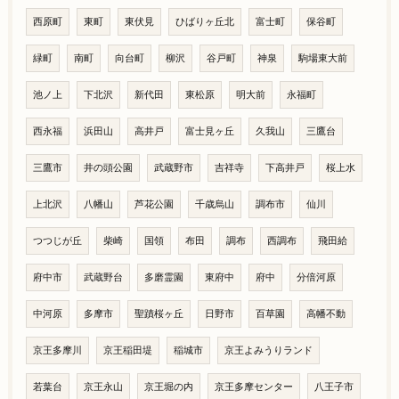
西原町
東町
東伏見
ひばりヶ丘北
富士町
保谷町
緑町
南町
向台町
柳沢
谷戸町
神泉
駒場東大前
池ノ上
下北沢
新代田
東松原
明大前
永福町
西永福
浜田山
高井戸
富士見ヶ丘
久我山
三鷹台
三鷹市
井の頭公園
武蔵野市
吉祥寺
下高井戸
桜上水
上北沢
八幡山
芦花公園
千歳烏山
調布市
仙川
つつじが丘
柴崎
国領
布田
調布
西調布
飛田給
府中市
武蔵野台
多磨霊園
東府中
府中
分倍河原
中河原
多摩市
聖蹟桜ヶ丘
日野市
百草園
高幡不動
京王多摩川
京王稲田堤
稲城市
京王よみうりランド
若葉台
京王永山
京王堀の内
京王多摩センター
八王子市