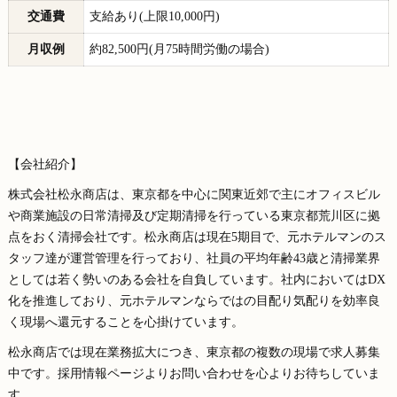
交通費
支給あり(上限10,000円)
月収例
約82,500円(月75時間労働の場合)
【会社紹介】
株式会社松永商店は、東京都を中心に関東近郊で主にオフィスビル
や商業施設の日常清掃及び定期清掃を行っている東京都荒川区に拠
点をおく清掃会社です。松永商店は現在5期目で、元ホテルマンのス
タッフ達が運営管理を行っており、社員の平均年齢43歳と清掃業界
としては若く勢いのある会社を自負しています。社内においてはDX
化を推進しており、元ホテルマンならではの目配り気配りを効率良
く現場へ還元することを心掛けています。
松永商店では現在業務拡大につき、東京都の複数の現場で求人募集
中です。採用情報ページよりお問い合わせを心よりお待ちしていま
す。