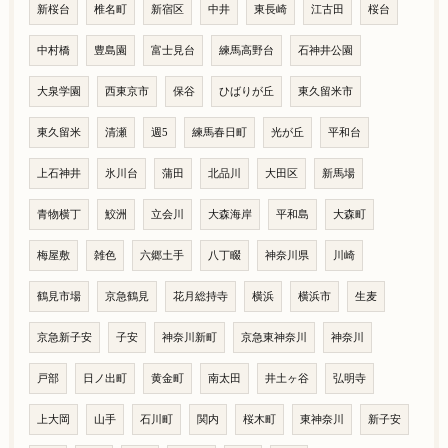
新桜台
椎名町
新宿区
中井
東長崎
江古田
桜台
中村橋
豊島園
富士見台
練馬高野台
石神井公園
大泉学園
西東京市
保谷
ひばりが丘
東久留米市
東久留米
清瀬
週5
練馬春日町
光が丘
平和台
上石神井
氷川台
蒲田
北品川
大田区
新馬場
青物横丁
鮫洲
立会川
大森海岸
平和島
大森町
梅屋敷
雑色
六郷土手
八丁畷
神奈川県
川崎
鶴見市場
京急鶴見
花月総持寺
横浜
横浜市
生麦
京急新子安
子安
神奈川新町
京急東神奈川
神奈川
戸部
日ノ出町
黄金町
南太田
井土ヶ谷
弘明寺
上大岡
山手
石川町
関内
桜木町
東神奈川
新子安