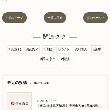
< 前のページ
一覧に戻る
次のページ >
関連タグ
#東京都
#練馬区
#清掃
#バイト
#外国人
#練馬
#西東京市
#柳沢
最近の投稿
Recent Posts
2023/10/27
【東京都練馬区練馬】清掃求人★1日3h/週5日/祝日お休み★谷原在住の方歓迎