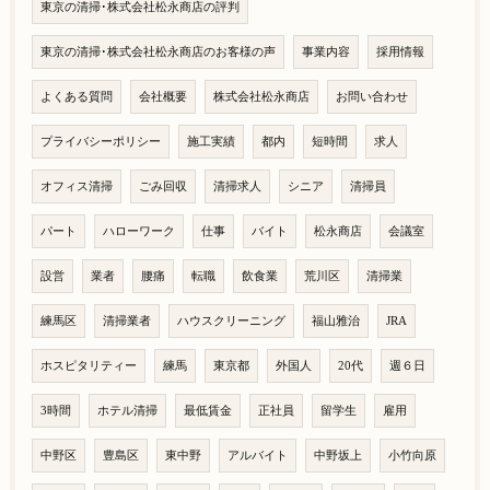
東京の清掃･株式会社松永商店の評判
東京の清掃･株式会社松永商店のお客様の声
事業内容
採用情報
よくある質問
会社概要
株式会社松永商店
お問い合わせ
プライバシーポリシー
施工実績
都内
短時間
求人
オフィス清掃
ごみ回収
清掃求人
シニア
清掃員
パート
ハローワーク
仕事
バイト
松永商店
会議室
設営
業者
腰痛
転職
飲食業
荒川区
清掃業
練馬区
清掃業者
ハウスクリーニング
福山雅治
JRA
ホスピタリティー
練馬
東京都
外国人
20代
週６日
3時間
ホテル清掃
最低賃金
正社員
留学生
雇用
中野区
豊島区
東中野
アルバイト
中野坂上
小竹向原