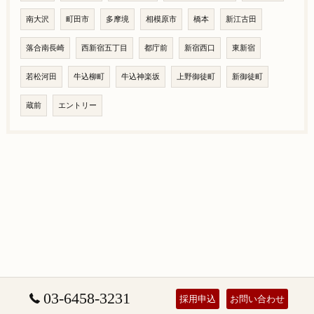
南大沢
町田市
多摩境
相模原市
橋本
新江古田
落合南長崎
西新宿五丁目
都庁前
新宿西口
東新宿
若松河田
牛込柳町
牛込神楽坂
上野御徒町
新御徒町
蔵前
エントリー
03-6458-3231
採用申込
お問い合わせ