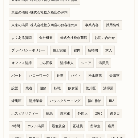
東京の清掃･株式会社松永商店の評判
東京の清掃･株式会社松永商店のお客様の声
事業内容
採用情報
よくある質問
会社概要
株式会社松永商店
お問い合わせ
プライバシーポリシー
施工実績
都内
短時間
求人
オフィス清掃
ごみ回収
清掃求人
シニア
清掃員
パート
ハローワーク
仕事
バイト
松永商店
会議室
設営
業者
腰痛
転職
飲食業
荒川区
清掃業
練馬区
清掃業者
ハウスクリーニング
福山雅治
JRA
ホスピタリティー
練馬
東京都
外国人
20代
週６日
3時間
ホテル清掃
最低賃金
正社員
留学生
雇用