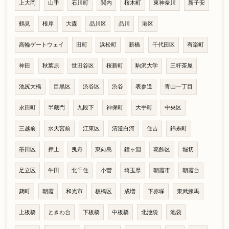
上大岡
山手
石川町
関内
桜木町
東神奈川
新子安
鶴見
根岸
大森
品川区
品川
港区
高輪ゲートウェイ
田町
浜松町
新橋
千代田区
有楽町
神田
秋葉原
世田谷区
桜新町
駒沢大学
三軒茶屋
池尻大橋
目黒区
渋谷区
渋谷
表参道
青山一丁目
永田町
半蔵門
九段下
神保町
大手町
中央区
三越前
水天宮前
江東区
清澄白河
住吉
錦糸町
墨田区
押上
曳舟
東向島
鐘ヶ淵
葛飾区
堀切
足立区
牛田
北千住
小菅
埼玉県
朝霞市
朝霞台
麹町
朝霞
和光市
板橋区
成増
下赤塚
東武練馬
上板橋
ときわ台
下板橋
中板橋
北池袋
池袋