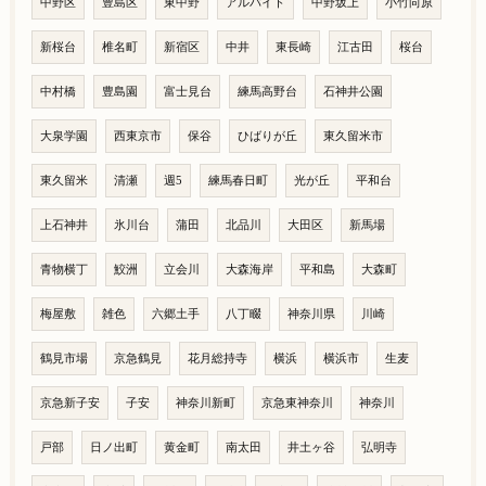
中野区
豊島区
東中野
アルバイト
中野坂上
小竹向原
新桜台
椎名町
新宿区
中井
東長崎
江古田
桜台
中村橋
豊島園
富士見台
練馬高野台
石神井公園
大泉学園
西東京市
保谷
ひばりが丘
東久留米市
東久留米
清瀬
週5
練馬春日町
光が丘
平和台
上石神井
氷川台
蒲田
北品川
大田区
新馬場
青物横丁
鮫洲
立会川
大森海岸
平和島
大森町
梅屋敷
雑色
六郷土手
八丁畷
神奈川県
川崎
鶴見市場
京急鶴見
花月総持寺
横浜
横浜市
生麦
京急新子安
子安
神奈川新町
京急東神奈川
神奈川
戸部
日ノ出町
黄金町
南太田
井土ヶ谷
弘明寺