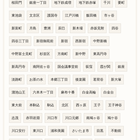
桜田門
銀座一丁目
地下鉄成増
地下鉄赤塚
千川
要町
東池袋
文京区
護国寺
江戸川橋
飯田橋
市ヶ谷
新富町
月島
豊洲
辰巳
新木場
赤坂見附
四谷
四谷三丁目
新宿御苑前
新宿
西新宿
中野新橋
中野富士見町
杉並区
方南町
新中野
東高円寺
新高円寺
南阿佐ヶ谷
国会議事堂前
荻窪
霞が関
銀座
淡路町
お茶の水
本郷三丁目
後楽園
茗荷谷
新大塚
溜池山王
六本木一丁目
麻布十番
白金高輪
白金台
東大前
本駒込
駒込
北区
西ヶ原
王子
王子神谷
志茂
赤羽岩淵
川口市
川口元郷
南鳩ヶ谷
鳩ケ谷
川口安行
東川口
浦和美園
さいたま市
目黒
不動前