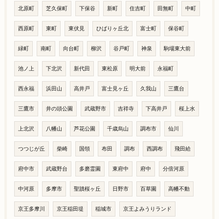
北原町
芝久保町
下保谷
新町
住吉町
田無町
中町
西原町
東町
東伏見
ひばりヶ丘北
富士町
保谷町
緑町
南町
向台町
柳沢
谷戸町
神泉
駒場東大前
池ノ上
下北沢
新代田
東松原
明大前
永福町
西永福
浜田山
高井戸
富士見ヶ丘
久我山
三鷹台
三鷹市
井の頭公園
武蔵野市
吉祥寺
下高井戸
桜上水
上北沢
八幡山
芦花公園
千歳烏山
調布市
仙川
つつじが丘
柴崎
国領
布田
調布
西調布
飛田給
府中市
武蔵野台
多磨霊園
東府中
府中
分倍河原
中河原
多摩市
聖蹟桜ヶ丘
日野市
百草園
高幡不動
京王多摩川
京王稲田堤
稲城市
京王よみうりランド