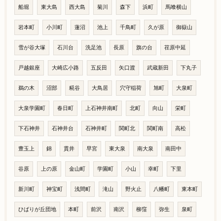
船堀
東大島
西大島
菊川
森下
浜町
馬喰横山
岩本町
小川町
蓮沼
池上
千鳥町
久が原
御嶽山
雪が谷大塚
石川台
洗足池
長原
旗の台
荏原中延
戸越銀座
大崎広小路
五反田
矢口渡
武蔵新田
下丸子
鵜の木
沼部
糀谷
大鳥居
穴守稲荷
旭町
大泉町
大泉学園町
春日町
上石神井南町
北町
向山
栄町
下石神井
石神井台
石神井町
関町北
関町南
高松
豊玉上
錦
貫井
早宮
東大泉
南大泉
南田中
谷原
上の原
金山町
学園町
小山
幸町
下里
新川町
神宝町
浅間町
滝山
野火止
八幡町
東本町
ひばりが丘団地
本町
前沢
南沢
柳窪
弥生
泉町