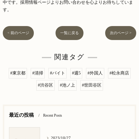
中です。採用情報ページよりお問い合わせを心よりお待ちしていま
す。
< 前のページ
一覧に戻る
次のページ >
関連タグ
#東京都
#清掃
#バイト
#週5
#外国人
#松永商店
#渋谷区
#池ノ上
#世田谷区
最近の投稿
Recent Posts
2023/10/27