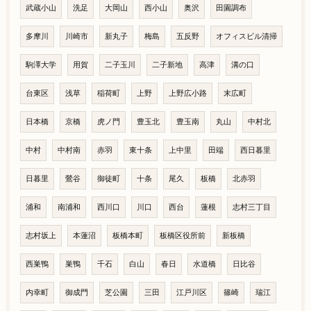
武蔵小山
洗足
大岡山
西小山
奥沢
田園調布
多摩川
川崎市
新丸子
梅島
五反野
オフィスビル清掃
駒澤大学
用賀
二子玉川
二子新地
高津
溝の口
台東区
浅草
稲荷町
上野
上野広小路
末広町
日本橋
京橋
虎ノ門
豊玉北
豊玉南
丸山
中村北
中村
中村南
赤羽
東十条
上中里
田端
西日暮里
日暮里
鶯谷
御徒町
十条
尾久
板橋
北赤羽
浦和
南浦和
西川口
川口
西台
蓮根
志村三丁目
志村坂上
本蓮沼
板橋本町
板橋区役所前
新板橋
西巣鴨
巣鴨
千石
白山
春日
水道橋
日比谷
内幸町
御成門
芝公園
三田
江戸川区
篠崎
瑞江