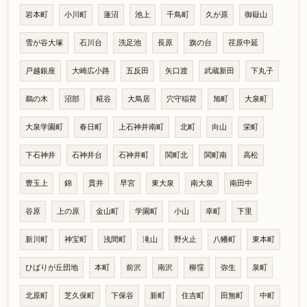
岩本町
小川町
蓮沼
池上
千鳥町
久が原
御嶽山
雪が谷大塚
石川台
洗足池
長原
旗の台
荏原中延
戸越銀座
大崎広小路
五反田
矢口渡
武蔵新田
下丸子
鵜の木
沼部
糀谷
大鳥居
穴守稲荷
旭町
大泉町
大泉学園町
春日町
上石神井南町
北町
向山
栄町
下石神井
石神井台
石神井町
関町北
関町南
高松
豊玉上
錦
貫井
早宮
東大泉
南大泉
南田中
谷原
上の原
金山町
学園町
小山
幸町
下里
新川町
神宝町
浅間町
滝山
野火止
八幡町
東本町
ひばりが丘団地
本町
前沢
南沢
柳窪
弥生
泉町
北原町
芝久保町
下保谷
新町
住吉町
田無町
中町