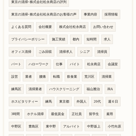
東京の清掃･株式会社松永商店の評判
東京の清掃･株式会社松永商店のお客様の声
事業内容
採用情報
よくある質問
会社概要
株式会社松永商店
お問い合わせ
プライバシーポリシー
施工実績
都内
短時間
求人
オフィス清掃
ごみ回収
清掃求人
シニア
清掃員
パート
ハローワーク
仕事
バイト
松永商店
会議室
設営
業者
腰痛
転職
飲食業
荒川区
清掃業
練馬区
清掃業者
ハウスクリーニング
福山雅治
JRA
ホスピタリティー
練馬
東京都
外国人
20代
週６日
3時間
ホテル清掃
最低賃金
正社員
留学生
雇用
中野区
豊島区
東中野
アルバイト
中野坂上
小竹向原