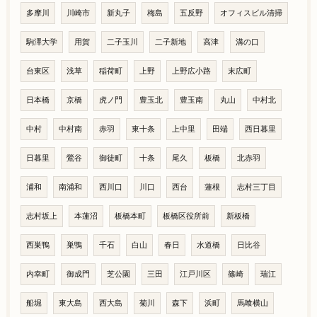
多摩川
川崎市
新丸子
梅島
五反野
オフィスビル清掃
駒澤大学
用賀
二子玉川
二子新地
高津
溝の口
台東区
浅草
稲荷町
上野
上野広小路
末広町
日本橋
京橋
虎ノ門
豊玉北
豊玉南
丸山
中村北
中村
中村南
赤羽
東十条
上中里
田端
西日暮里
日暮里
鶯谷
御徒町
十条
尾久
板橋
北赤羽
浦和
南浦和
西川口
川口
西台
蓮根
志村三丁目
志村坂上
本蓮沼
板橋本町
板橋区役所前
新板橋
西巣鴨
巣鴨
千石
白山
春日
水道橋
日比谷
内幸町
御成門
芝公園
三田
江戸川区
篠崎
瑞江
船堀
東大島
西大島
菊川
森下
浜町
馬喰横山