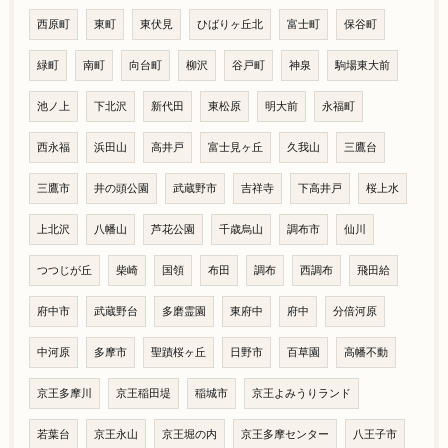
西原町
東町
東伏見
ひばりヶ丘北
富士町
保谷町
緑町
南町
向台町
柳沢
谷戸町
神泉
駒場東大前
池ノ上
下北沢
新代田
東松原
明大前
永福町
西永福
浜田山
高井戸
富士見ヶ丘
久我山
三鷹台
三鷹市
井の頭公園
武蔵野市
吉祥寺
下高井戸
桜上水
上北沢
八幡山
芦花公園
千歳烏山
調布市
仙川
つつじが丘
柴崎
国領
布田
調布
西調布
飛田給
府中市
武蔵野台
多磨霊園
東府中
府中
分倍河原
中河原
多摩市
聖蹟桜ヶ丘
日野市
百草園
高幡不動
京王多摩川
京王稲田堤
稲城市
京王よみうりランド
若葉台
京王永山
京王堀の内
京王多摩センター
八王子市