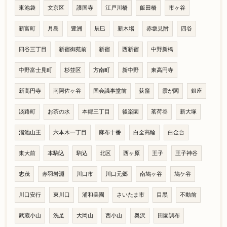
東池袋
文京区
護国寺
江戸川橋
飯田橋
市ヶ谷
新富町
月島
豊洲
辰巳
新木場
赤坂見附
四谷
四谷三丁目
新宿御苑前
新宿
西新宿
中野新橋
中野富士見町
杉並区
方南町
新中野
東高円寺
新高円寺
南阿佐ヶ谷
国会議事堂前
荻窪
霞が関
銀座
淡路町
お茶の水
本郷三丁目
後楽園
茗荷谷
新大塚
溜池山王
六本木一丁目
麻布十番
白金高輪
白金台
東大前
本駒込
駒込
北区
西ヶ原
王子
王子神谷
志茂
赤羽岩淵
川口市
川口元郷
南鳩ヶ谷
鳩ケ谷
川口安行
東川口
浦和美園
さいたま市
目黒
不動前
武蔵小山
洗足
大岡山
西小山
奥沢
田園調布