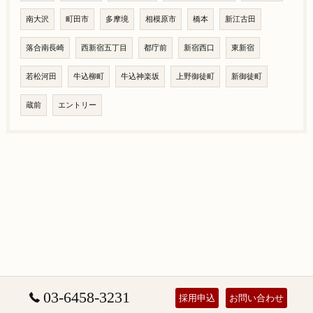
南大沢
町田市
多摩境
相模原市
橋本
新江古田
落合南長崎
西新宿五丁目
都庁前
新宿西口
東新宿
若松河田
牛込柳町
牛込神楽坂
上野御徒町
新御徒町
蔵前
エントリー
03-6458-3231
採用申込
お問い合わせ