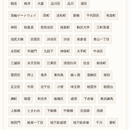
鶴見
根岸
大森
品川区
品川
港区
高輪ゲートウェイ
田町
浜松町
新橋
千代田区
有楽町
神田
秋葉原
世田谷区
桜新町
駒沢大学
三軒茶屋
池尻大橋
目黒区
渋谷区
渋谷
表参道
青山一丁目
永田町
半蔵門
九段下
神保町
大手町
中央区
三越前
水天宮前
江東区
清澄白河
住吉
錦糸町
墨田区
押上
曳舟
東向島
鐘ヶ淵
葛飾区
堀切
足立区
牛田
北千住
小菅
埼玉県
朝霞市
朝霞台
麹町
朝霞
和光市
板橋区
成増
下赤塚
東武練馬
上板橋
ときわ台
下板橋
中板橋
北池袋
池袋
桜田門
銀座一丁目
地下鉄成増
地下鉄赤塚
千川
要町