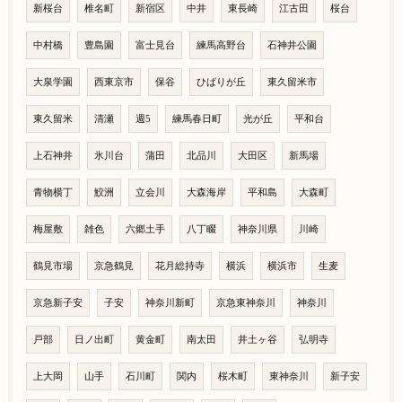
新桜台
椎名町
新宿区
中井
東長崎
江古田
桜台
中村橋
豊島園
富士見台
練馬高野台
石神井公園
大泉学園
西東京市
保谷
ひばりが丘
東久留米市
東久留米
清瀬
週5
練馬春日町
光が丘
平和台
上石神井
氷川台
蒲田
北品川
大田区
新馬場
青物横丁
鮫洲
立会川
大森海岸
平和島
大森町
梅屋敷
雑色
六郷土手
八丁畷
神奈川県
川崎
鶴見市場
京急鶴見
花月総持寺
横浜
横浜市
生麦
京急新子安
子安
神奈川新町
京急東神奈川
神奈川
戸部
日ノ出町
黄金町
南太田
井土ヶ谷
弘明寺
上大岡
山手
石川町
関内
桜木町
東神奈川
新子安