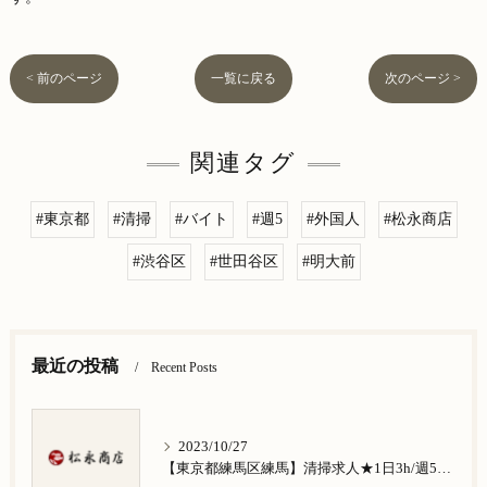
< 前のページ
一覧に戻る
次のページ >
関連タグ
#東京都
#清掃
#バイト
#週5
#外国人
#松永商店
#渋谷区
#世田谷区
#明大前
最近の投稿
Recent Posts
2023/10/27
【東京都練馬区練馬】清掃求人★1日3h/週5日/祝日お休み★谷原在住の方歓迎