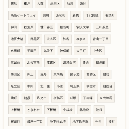
鶴見
根岸
大森
品川区
品川
港区
高輪ゲートウェイ
田町
浜松町
新橋
千代田区
有楽町
神田
秋葉原
世田谷区
桜新町
駒沢大学
三軒茶屋
池尻大橋
目黒区
渋谷区
渋谷
表参道
青山一丁目
永田町
半蔵門
九段下
神保町
大手町
中央区
三越前
水天宮前
江東区
清澄白河
住吉
錦糸町
墨田区
押上
曳舟
東向島
鐘ヶ淵
葛飾区
堀切
足立区
牛田
北千住
小菅
埼玉県
朝霞市
朝霞台
麹町
朝霞
和光市
板橋区
成増
下赤塚
東武練馬
上板橋
ときわ台
下板橋
中板橋
北池袋
池袋
桜田門
銀座一丁目
地下鉄成増
地下鉄赤塚
千川
要町