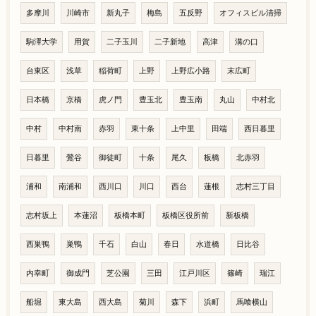
多摩川
川崎市
新丸子
梅島
五反野
オフィスビル清掃
駒澤大学
用賀
二子玉川
二子新地
高津
溝の口
台東区
浅草
稲荷町
上野
上野広小路
末広町
日本橋
京橋
虎ノ門
豊玉北
豊玉南
丸山
中村北
中村
中村南
赤羽
東十条
上中里
田端
西日暮里
日暮里
鶯谷
御徒町
十条
尾久
板橋
北赤羽
浦和
南浦和
西川口
川口
西台
蓮根
志村三丁目
志村坂上
本蓮沼
板橋本町
板橋区役所前
新板橋
西巣鴨
巣鴨
千石
白山
春日
水道橋
日比谷
内幸町
御成門
芝公園
三田
江戸川区
篠崎
瑞江
船堀
東大島
西大島
菊川
森下
浜町
馬喰横山