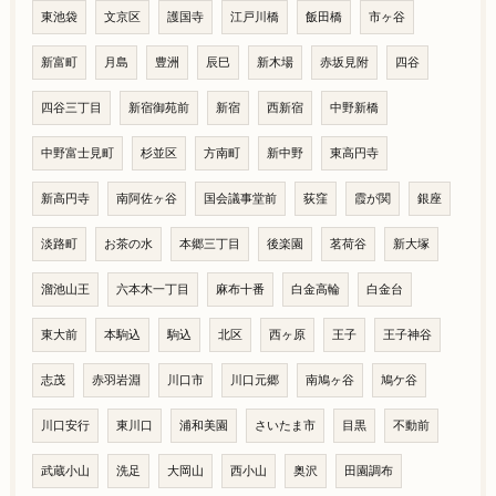
東池袋
文京区
護国寺
江戸川橋
飯田橋
市ヶ谷
新富町
月島
豊洲
辰巳
新木場
赤坂見附
四谷
四谷三丁目
新宿御苑前
新宿
西新宿
中野新橋
中野富士見町
杉並区
方南町
新中野
東高円寺
新高円寺
南阿佐ヶ谷
国会議事堂前
荻窪
霞が関
銀座
淡路町
お茶の水
本郷三丁目
後楽園
茗荷谷
新大塚
溜池山王
六本木一丁目
麻布十番
白金高輪
白金台
東大前
本駒込
駒込
北区
西ヶ原
王子
王子神谷
志茂
赤羽岩淵
川口市
川口元郷
南鳩ヶ谷
鳩ケ谷
川口安行
東川口
浦和美園
さいたま市
目黒
不動前
武蔵小山
洗足
大岡山
西小山
奥沢
田園調布