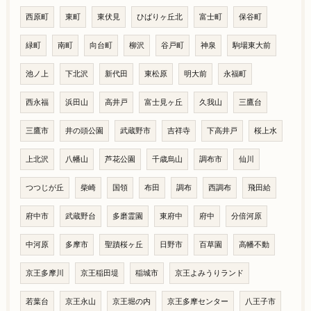
西原町
東町
東伏見
ひばりヶ丘北
富士町
保谷町
緑町
南町
向台町
柳沢
谷戸町
神泉
駒場東大前
池ノ上
下北沢
新代田
東松原
明大前
永福町
西永福
浜田山
高井戸
富士見ヶ丘
久我山
三鷹台
三鷹市
井の頭公園
武蔵野市
吉祥寺
下高井戸
桜上水
上北沢
八幡山
芦花公園
千歳烏山
調布市
仙川
つつじが丘
柴崎
国領
布田
調布
西調布
飛田給
府中市
武蔵野台
多磨霊園
東府中
府中
分倍河原
中河原
多摩市
聖蹟桜ヶ丘
日野市
百草園
高幡不動
京王多摩川
京王稲田堤
稲城市
京王よみうりランド
若葉台
京王永山
京王堀の内
京王多摩センター
八王子市