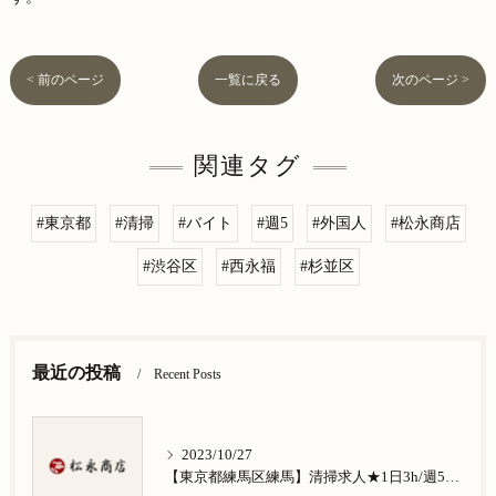
< 前のページ
一覧に戻る
次のページ >
関連タグ
#東京都
#清掃
#バイト
#週5
#外国人
#松永商店
#渋谷区
#西永福
#杉並区
最近の投稿
Recent Posts
2023/10/27
【東京都練馬区練馬】清掃求人★1日3h/週5日/祝日お休み★谷原在住の方歓迎