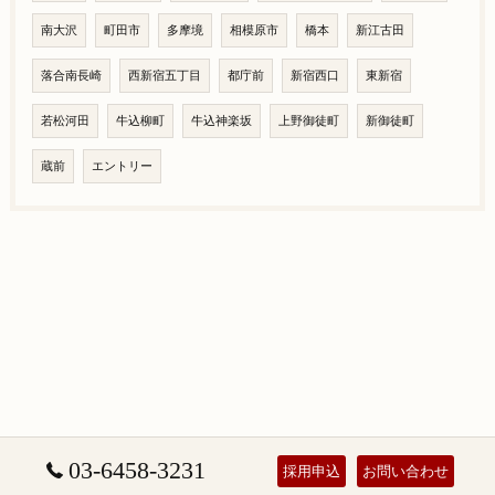
南大沢
町田市
多摩境
相模原市
橋本
新江古田
落合南長崎
西新宿五丁目
都庁前
新宿西口
東新宿
若松河田
牛込柳町
牛込神楽坂
上野御徒町
新御徒町
蔵前
エントリー
03-6458-3231
採用申込
お問い合わせ