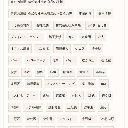
東京の清掃･株式会社松永商店の評判
東京の清掃･株式会社松永商店のお客様の声
事業内容
採用情報
よくある質問
会社概要
株式会社松永商店
お問い合わせ
プライバシーポリシー
施工実績
都内
短時間
求人
オフィス清掃
ごみ回収
清掃求人
シニア
清掃員
パート
ハローワーク
仕事
バイト
松永商店
会議室
設営
業者
腰痛
転職
飲食業
荒川区
清掃業
練馬区
清掃業者
ハウスクリーニング
福山雅治
JRA
ホスピタリティー
練馬
東京都
外国人
20代
週６日
3時間
ホテル清掃
最低賃金
正社員
留学生
雇用
中野区
豊島区
東中野
アルバイト
中野坂上
小竹向原