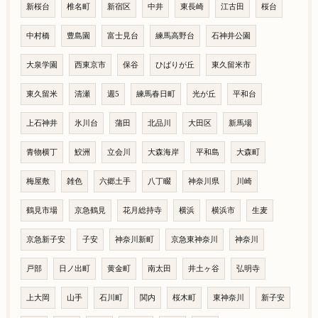
新桜台
椎名町
新宿区
中井
東長崎
江古田
桜台
中村橋
豊島園
富士見台
練馬高野台
石神井公園
大泉学園
西東京市
保谷
ひばりが丘
東久留米市
東久留米
清瀬
週5
練馬春日町
光が丘
平和台
上石神井
氷川台
蒲田
北品川
大田区
新馬場
青物横丁
鮫洲
立会川
大森海岸
平和島
大森町
梅屋敷
雑色
六郷土手
八丁畷
神奈川県
川崎
鶴見市場
京急鶴見
花月総持寺
横浜
横浜市
生麦
京急新子安
子安
神奈川新町
京急東神奈川
神奈川
戸部
日ノ出町
黄金町
南太田
井土ヶ谷
弘明寺
上大岡
山手
石川町
関内
桜木町
東神奈川
新子安