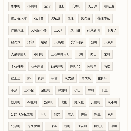
岩本町
小川町
蓮沼
池上
千鳥町
久が原
御嶽山
雪が谷大塚
石川台
洗足池
長原
旗の台
荏原中延
戸越銀座
大崎広小路
五反田
矢口渡
武蔵新田
下丸子
鵜の木
沼部
糀谷
大鳥居
穴守稲荷
旭町
大泉町
大泉学園町
春日町
上石神井南町
北町
向山
栄町
下石神井
石神井台
石神井町
関町北
関町南
高松
豊玉上
錦
貫井
早宮
東大泉
南大泉
南田中
谷原
上の原
金山町
学園町
小山
幸町
下里
新川町
神宝町
浅間町
滝山
野火止
八幡町
東本町
ひばりが丘団地
本町
前沢
南沢
柳窪
弥生
泉町
北原町
芝久保町
下保谷
新町
住吉町
田無町
中町