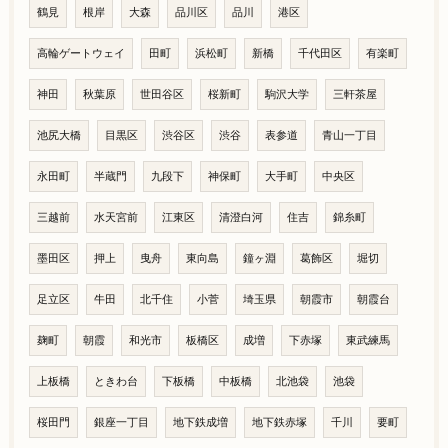
鶴見
根岸
大森
品川区
品川
港区
高輪ゲートウェイ
田町
浜松町
新橋
千代田区
有楽町
神田
秋葉原
世田谷区
桜新町
駒沢大学
三軒茶屋
池尻大橋
目黒区
渋谷区
渋谷
表参道
青山一丁目
永田町
半蔵門
九段下
神保町
大手町
中央区
三越前
水天宮前
江東区
清澄白河
住吉
錦糸町
墨田区
押上
曳舟
東向島
鐘ヶ淵
葛飾区
堀切
足立区
牛田
北千住
小菅
埼玉県
朝霞市
朝霞台
麹町
朝霞
和光市
板橋区
成増
下赤塚
東武練馬
上板橋
ときわ台
下板橋
中板橋
北池袋
池袋
桜田門
銀座一丁目
地下鉄成増
地下鉄赤塚
千川
要町