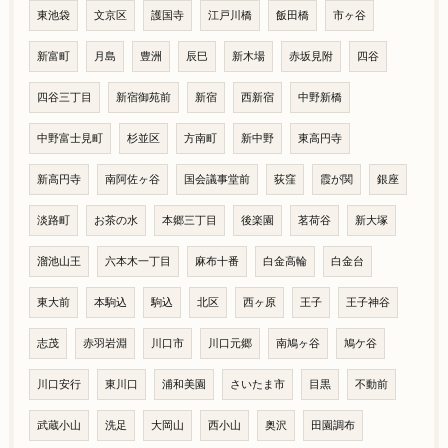
東池袋
文京区
護国寺
江戸川橋
飯田橋
市ヶ谷
新富町
月島
豊洲
辰巳
新木場
赤坂見附
四谷
四谷三丁目
新宿御苑前
新宿
西新宿
中野新橋
中野富士見町
杉並区
方南町
新中野
東高円寺
新高円寺
南阿佐ヶ谷
国会議事堂前
荻窪
霞が関
銀座
淡路町
お茶の水
本郷三丁目
後楽園
茗荷谷
新大塚
溜池山王
六本木一丁目
麻布十番
白金高輪
白金台
東大前
本駒込
駒込
北区
西ヶ原
王子
王子神谷
志茂
赤羽岩淵
川口市
川口元郷
南鳩ヶ谷
鳩ケ谷
川口安行
東川口
浦和美園
さいたま市
目黒
不動前
武蔵小山
洗足
大岡山
西小山
奥沢
田園調布