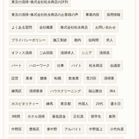
東京の清掃･株式会社松永商店の評判
東京の清掃･株式会社松永商店のお客様の声
事業内容
採用情報
よくある質問
会社概要
株式会社松永商店
お問い合わせ
プライバシーポリシー
施工実績
都内
短時間
求人
オフィス清掃
ごみ回収
清掃求人
シニア
清掃員
パート
ハローワーク
仕事
バイト
松永商店
会議室
設営
業者
腰痛
転職
飲食業
荒川区
清掃業
練馬区
清掃業者
ハウスクリーニング
福山雅治
JRA
ホスピタリティー
練馬
東京都
外国人
20代
週６日
3時間
ホテル清掃
最低賃金
正社員
留学生
雇用
中野区
豊島区
東中野
アルバイト
中野坂上
小竹向原