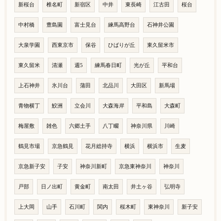
新桜台
椎名町
新宿区
中井
東長崎
江古田
桜台
中村橋
豊島園
富士見台
練馬高野台
石神井公園
大泉学園
西東京市
保谷
ひばりが丘
東久留米市
東久留米
清瀬
週5
練馬春日町
光が丘
平和台
上石神井
氷川台
蒲田
北品川
大田区
新馬場
青物横丁
鮫洲
立会川
大森海岸
平和島
大森町
梅屋敷
雑色
六郷土手
八丁畷
神奈川県
川崎
鶴見市場
京急鶴見
花月総持寺
横浜
横浜市
生麦
京急新子安
子安
神奈川新町
京急東神奈川
神奈川
戸部
日ノ出町
黄金町
南太田
井土ヶ谷
弘明寺
上大岡
山手
石川町
関内
桜木町
東神奈川
新子安