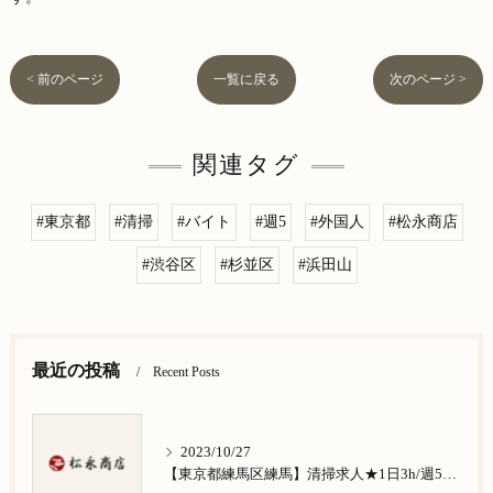
< 前のページ
一覧に戻る
次のページ >
関連タグ
#東京都
#清掃
#バイト
#週5
#外国人
#松永商店
#渋谷区
#杉並区
#浜田山
最近の投稿
Recent Posts
2023/10/27
【東京都練馬区練馬】清掃求人★1日3h/週5日/祝日お休み★谷原在住の方歓迎