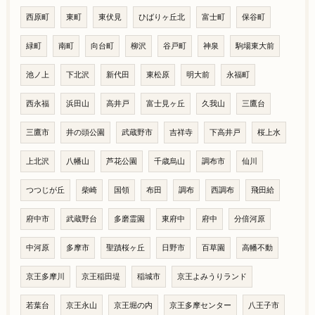
西原町
東町
東伏見
ひばりヶ丘北
富士町
保谷町
緑町
南町
向台町
柳沢
谷戸町
神泉
駒場東大前
池ノ上
下北沢
新代田
東松原
明大前
永福町
西永福
浜田山
高井戸
富士見ヶ丘
久我山
三鷹台
三鷹市
井の頭公園
武蔵野市
吉祥寺
下高井戸
桜上水
上北沢
八幡山
芦花公園
千歳烏山
調布市
仙川
つつじが丘
柴崎
国領
布田
調布
西調布
飛田給
府中市
武蔵野台
多磨霊園
東府中
府中
分倍河原
中河原
多摩市
聖蹟桜ヶ丘
日野市
百草園
高幡不動
京王多摩川
京王稲田堤
稲城市
京王よみうりランド
若葉台
京王永山
京王堀の内
京王多摩センター
八王子市