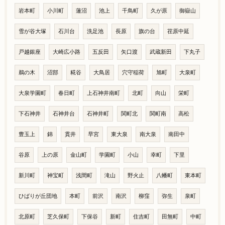
岩本町
小川町
蓮沼
池上
千鳥町
久が原
御嶽山
雪が谷大塚
石川台
洗足池
長原
旗の台
荏原中延
戸越銀座
大崎広小路
五反田
矢口渡
武蔵新田
下丸子
鵜の木
沼部
糀谷
大鳥居
穴守稲荷
旭町
大泉町
大泉学園町
春日町
上石神井南町
北町
向山
栄町
下石神井
石神井台
石神井町
関町北
関町南
高松
豊玉上
錦
貫井
早宮
東大泉
南大泉
南田中
谷原
上の原
金山町
学園町
小山
幸町
下里
新川町
神宝町
浅間町
滝山
野火止
八幡町
東本町
ひばりが丘団地
本町
前沢
南沢
柳窪
弥生
泉町
北原町
芝久保町
下保谷
新町
住吉町
田無町
中町