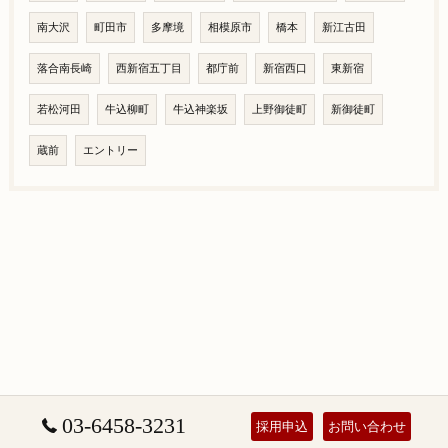
南大沢
町田市
多摩境
相模原市
橋本
新江古田
落合南長崎
西新宿五丁目
都庁前
新宿西口
東新宿
若松河田
牛込柳町
牛込神楽坂
上野御徒町
新御徒町
蔵前
エントリー
03-6458-3231
採用申込
お問い合わせ