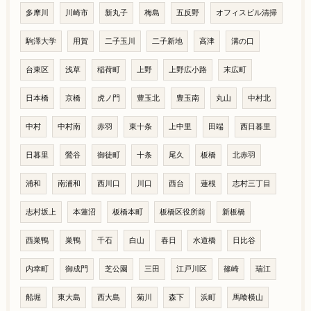
多摩川
川崎市
新丸子
梅島
五反野
オフィスビル清掃
駒澤大学
用賀
二子玉川
二子新地
高津
溝の口
台東区
浅草
稲荷町
上野
上野広小路
末広町
日本橋
京橋
虎ノ門
豊玉北
豊玉南
丸山
中村北
中村
中村南
赤羽
東十条
上中里
田端
西日暮里
日暮里
鶯谷
御徒町
十条
尾久
板橋
北赤羽
浦和
南浦和
西川口
川口
西台
蓮根
志村三丁目
志村坂上
本蓮沼
板橋本町
板橋区役所前
新板橋
西巣鴨
巣鴨
千石
白山
春日
水道橋
日比谷
内幸町
御成門
芝公園
三田
江戸川区
篠崎
瑞江
船堀
東大島
西大島
菊川
森下
浜町
馬喰横山