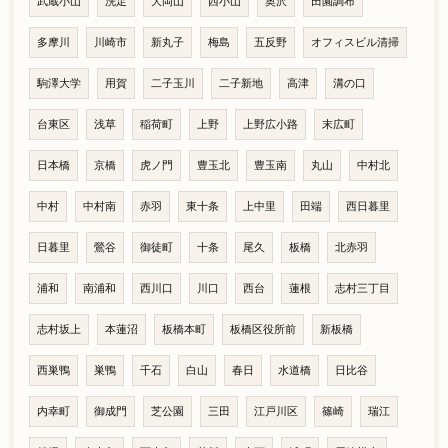
武蔵小山
洗足
大岡山
西小山
奥沢
田園調布
多摩川
川崎市
新丸子
梅島
五反野
オフィスビル清掃
駒澤大学
用賀
二子玉川
二子新地
高津
溝の口
台東区
浅草
稲荷町
上野
上野広小路
末広町
日本橋
京橋
虎ノ門
豊玉北
豊玉南
丸山
中村北
中村
中村南
赤羽
東十条
上中里
田端
西日暮里
日暮里
鶯谷
御徒町
十条
尾久
板橋
北赤羽
浦和
南浦和
西川口
川口
西台
蓮根
志村三丁目
志村坂上
本蓮沼
板橋本町
板橋区役所前
新板橋
西巣鴨
巣鴨
千石
白山
春日
水道橋
日比谷
内幸町
御成門
芝公園
三田
江戸川区
篠崎
瑞江