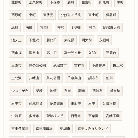
北原町
芝久保町
下保谷
新町
住吉町
田無町
中町
西原町
東町
東伏見
ひばりヶ丘北
富士町
保谷町
緑町
南町
向台町
柳沢
谷戸町
神泉
駒場東大前
池ノ上
下北沢
新代田
東松原
明大前
永福町
西永福
浜田山
高井戸
富士見ヶ丘
久我山
三鷹台
三鷹市
井の頭公園
武蔵野市
吉祥寺
下高井戸
桜上水
上北沢
八幡山
芦花公園
千歳烏山
調布市
仙川
つつじが丘
柴崎
国領
布田
調布
西調布
飛田給
府中市
武蔵野台
多磨霊園
東府中
府中
分倍河原
中河原
多摩市
聖蹟桜ヶ丘
日野市
百草園
高幡不動
京王多摩川
京王稲田堤
稲城市
京王よみうりランド