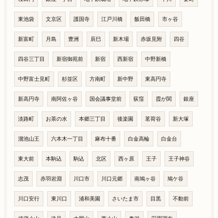
東池袋
文京区
護国寺
江戸川橋
飯田橋
市ヶ谷
新富町
月島
豊洲
辰巳
新木場
赤坂見附
四谷
四谷三丁目
新宿御苑前
新宿
西新宿
中野新橋
中野富士見町
杉並区
方南町
新中野
東高円寺
新高円寺
南阿佐ヶ谷
国会議事堂前
荻窪
霞が関
銀座
淡路町
お茶の水
本郷三丁目
後楽園
茗荷谷
新大塚
溜池山王
六本木一丁目
麻布十番
白金高輪
白金台
東大前
本駒込
駒込
北区
西ヶ原
王子
王子神谷
志茂
赤羽岩淵
川口市
川口元郷
南鳩ヶ谷
鳩ケ谷
川口安行
東川口
浦和美園
さいたま市
目黒
不動前