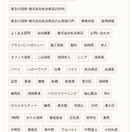
東京の清掃･株式会社松永商店の評判
東京の清掃･株式会社松永商店のお客様の声
事業内容
採用情報
よくある質問
会社概要
株式会社松永商店
お問い合わせ
プライバシーポリシー
施工実績
都内
短時間
求人
オフィス清掃
ごみ回収
清掃求人
シニア
清掃員
パート
ハローワーク
仕事
バイト
松永商店
会議室
設営
業者
腰痛
転職
飲食業
荒川区
清掃業
練馬区
清掃業者
ハウスクリーニング
福山雅治
JRA
ホスピタリティー
練馬
東京都
外国人
20代
週６日
3時間
ホテル清掃
最低賃金
正社員
留学生
雇用
中野区
豊島区
東中野
アルバイト
中野坂上
小竹向原