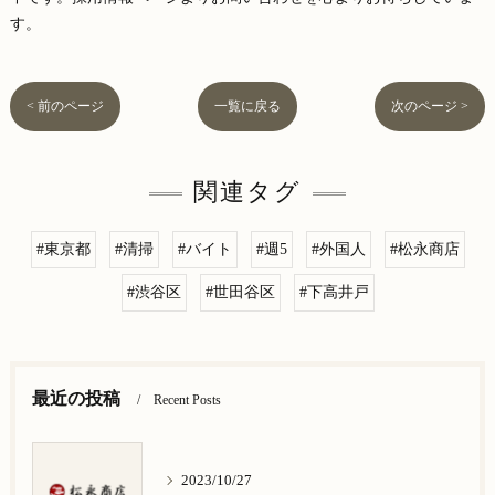
す。
< 前のページ
一覧に戻る
次のページ >
関連タグ
#東京都
#清掃
#バイト
#週5
#外国人
#松永商店
#渋谷区
#世田谷区
#下高井戸
最近の投稿
Recent Posts
2023/10/27