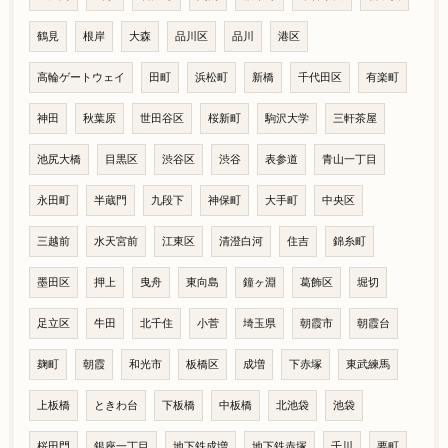
鶴見
根岸
大森
品川区
品川
港区
高輪ゲートウェイ
田町
浜松町
新橋
千代田区
有楽町
神田
秋葉原
世田谷区
桜新町
駒沢大学
三軒茶屋
池尻大橋
目黒区
渋谷区
渋谷
表参道
青山一丁目
永田町
半蔵門
九段下
神保町
大手町
中央区
三越前
水天宮前
江東区
清澄白河
住吉
錦糸町
墨田区
押上
曳舟
東向島
鐘ヶ淵
葛飾区
堀切
足立区
牛田
北千住
小菅
埼玉県
朝霞市
朝霞台
麹町
朝霞
和光市
板橋区
成増
下赤塚
東武練馬
上板橋
ときわ台
下板橋
中板橋
北池袋
池袋
桜田門
銀座一丁目
地下鉄成増
地下鉄赤塚
千川
要町