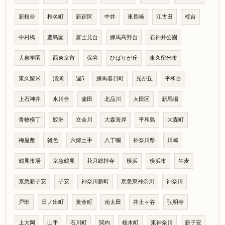
新桜台
椎名町
新宿区
中井
東長崎
江古田
桜台
中村橋
豊島園
富士見台
練馬高野台
石神井公園
大泉学園
西東京市
保谷
ひばりが丘
東久留米市
東久留米
清瀬
週5
練馬春日町
光が丘
平和台
上石神井
氷川台
蒲田
北品川
大田区
新馬場
青物横丁
鮫洲
立会川
大森海岸
平和島
大森町
梅屋敷
雑色
六郷土手
八丁畷
神奈川県
川崎
鶴見市場
京急鶴見
花月総持寺
横浜
横浜市
生麦
京急新子安
子安
神奈川新町
京急東神奈川
神奈川
戸部
日ノ出町
黄金町
南太田
井土ヶ谷
弘明寺
上大岡
山手
石川町
関内
桜木町
東神奈川
新子安