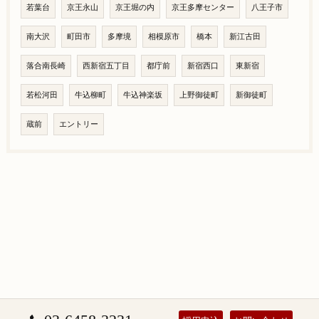
若葉台
京王永山
京王堀の内
京王多摩センター
八王子市
南大沢
町田市
多摩境
相模原市
橋本
新江古田
落合南長崎
西新宿五丁目
都庁前
新宿西口
東新宿
若松河田
牛込柳町
牛込神楽坂
上野御徒町
新御徒町
蔵前
エントリー