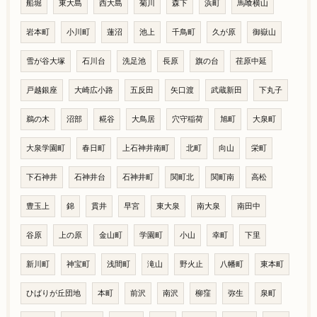
船堀
東大島
西大島
菊川
森下
浜町
馬喰横山
岩本町
小川町
蓮沼
池上
千鳥町
久が原
御嶽山
雪が谷大塚
石川台
洗足池
長原
旗の台
荏原中延
戸越銀座
大崎広小路
五反田
矢口渡
武蔵新田
下丸子
鵜の木
沼部
糀谷
大鳥居
穴守稲荷
旭町
大泉町
大泉学園町
春日町
上石神井南町
北町
向山
栄町
下石神井
石神井台
石神井町
関町北
関町南
高松
豊玉上
錦
貫井
早宮
東大泉
南大泉
南田中
谷原
上の原
金山町
学園町
小山
幸町
下里
新川町
神宝町
浅間町
滝山
野火止
八幡町
東本町
ひばりが丘団地
本町
前沢
南沢
柳窪
弥生
泉町