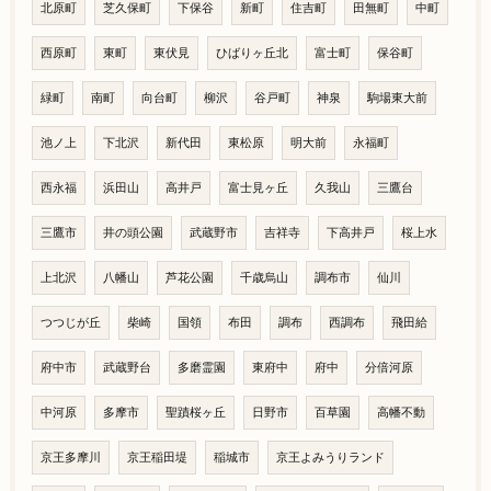
北原町
芝久保町
下保谷
新町
住吉町
田無町
中町
西原町
東町
東伏見
ひばりヶ丘北
富士町
保谷町
緑町
南町
向台町
柳沢
谷戸町
神泉
駒場東大前
池ノ上
下北沢
新代田
東松原
明大前
永福町
西永福
浜田山
高井戸
富士見ヶ丘
久我山
三鷹台
三鷹市
井の頭公園
武蔵野市
吉祥寺
下高井戸
桜上水
上北沢
八幡山
芦花公園
千歳烏山
調布市
仙川
つつじが丘
柴崎
国領
布田
調布
西調布
飛田給
府中市
武蔵野台
多磨霊園
東府中
府中
分倍河原
中河原
多摩市
聖蹟桜ヶ丘
日野市
百草園
高幡不動
京王多摩川
京王稲田堤
稲城市
京王よみうりランド