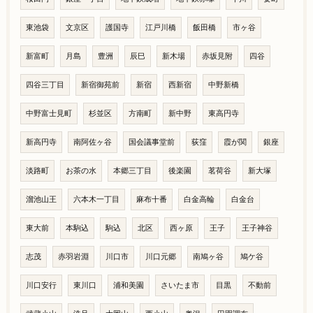
東池袋
文京区
護国寺
江戸川橋
飯田橋
市ヶ谷
新富町
月島
豊洲
辰巳
新木場
赤坂見附
四谷
四谷三丁目
新宿御苑前
新宿
西新宿
中野新橋
中野富士見町
杉並区
方南町
新中野
東高円寺
新高円寺
南阿佐ヶ谷
国会議事堂前
荻窪
霞が関
銀座
淡路町
お茶の水
本郷三丁目
後楽園
茗荷谷
新大塚
溜池山王
六本木一丁目
麻布十番
白金高輪
白金台
東大前
本駒込
駒込
北区
西ヶ原
王子
王子神谷
志茂
赤羽岩淵
川口市
川口元郷
南鳩ヶ谷
鳩ケ谷
川口安行
東川口
浦和美園
さいたま市
目黒
不動前