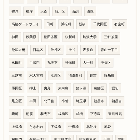
鶴見
根岸
大森
品川区
品川
港区
高輪ゲートウェイ
田町
浜松町
新橋
千代田区
有楽町
神田
秋葉原
世田谷区
桜新町
駒沢大学
三軒茶屋
池尻大橋
目黒区
渋谷区
渋谷
表参道
青山一丁目
永田町
半蔵門
九段下
神保町
大手町
中央区
三越前
水天宮前
江東区
清澄白河
住吉
錦糸町
墨田区
押上
曳舟
東向島
鐘ヶ淵
葛飾区
堀切
足立区
牛田
北千住
小菅
埼玉県
朝霞市
朝霞台
麹町
朝霞
和光市
板橋区
成増
下赤塚
東武練馬
上板橋
ときわ台
下板橋
中板橋
北池袋
池袋
桜田門
銀座一丁目
地下鉄成増
地下鉄赤塚
千川
要町