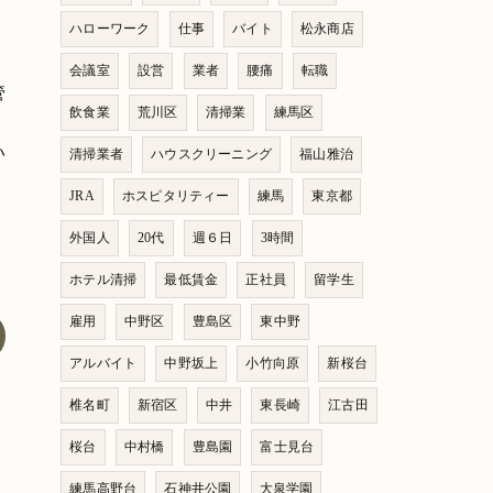
ハローワーク
仕事
バイト
松永商店
会議室
設営
業者
腰痛
転職
管
飲食業
荒川区
清掃業
練馬区
い
清掃業者
ハウスクリーニング
福山雅治
JRA
ホスピタリティー
練馬
東京都
外国人
20代
週６日
3時間
ホテル清掃
最低賃金
正社員
留学生
雇用
中野区
豊島区
東中野
アルバイト
中野坂上
小竹向原
新桜台
椎名町
新宿区
中井
東長崎
江古田
桜台
中村橋
豊島園
富士見台
練馬高野台
石神井公園
大泉学園