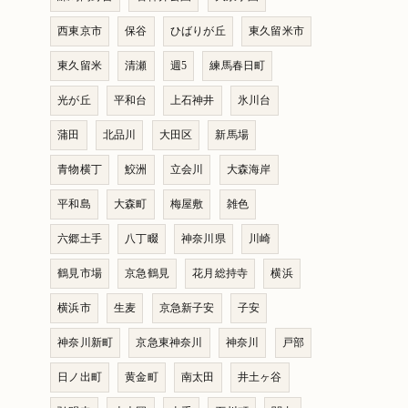
西東京市
保谷
ひばりが丘
東久留米市
東久留米
清瀬
週5
練馬春日町
光が丘
平和台
上石神井
氷川台
蒲田
北品川
大田区
新馬場
青物横丁
鮫洲
立会川
大森海岸
平和島
大森町
梅屋敷
雑色
六郷土手
八丁畷
神奈川県
川崎
鶴見市場
京急鶴見
花月総持寺
横浜
横浜市
生麦
京急新子安
子安
神奈川新町
京急東神奈川
神奈川
戸部
日ノ出町
黄金町
南太田
井土ヶ谷