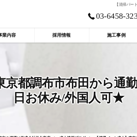
【清掃パート
03-6458-32
事業内容
採用情報
施工事例
京都調布市布田から通勤圏内
日お休み/外国人可★