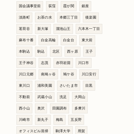
国会議事堂前
荻窪
霞が関
銀座
淡路町
お茶の水
本郷三丁目
後楽園
茗荷谷
新大塚
溜池山王
六本木一丁目
麻布十番
白金高輪
白金台
東大前
本駒込
駒込
北区
西ヶ原
王子
王子神谷
志茂
赤羽岩淵
川口市
川口元郷
南鳩ヶ谷
鳩ケ谷
川口安行
東川口
浦和美園
さいたま市
目黒
不動前
武蔵小山
洗足
大岡山
西小山
奥沢
田園調布
多摩川
川崎市
新丸子
梅島
五反野
オフィスビル清掃
駒澤大学
用賀