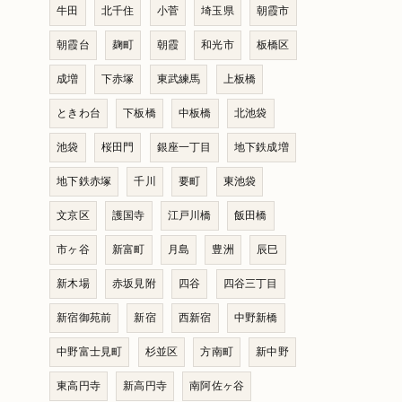
牛田
北千住
小菅
埼玉県
朝霞市
朝霞台
麹町
朝霞
和光市
板橋区
成増
下赤塚
東武練馬
上板橋
ときわ台
下板橋
中板橋
北池袋
池袋
桜田門
銀座一丁目
地下鉄成増
地下鉄赤塚
千川
要町
東池袋
文京区
護国寺
江戸川橋
飯田橋
市ヶ谷
新富町
月島
豊洲
辰巳
新木場
赤坂見附
四谷
四谷三丁目
新宿御苑前
新宿
西新宿
中野新橋
中野富士見町
杉並区
方南町
新中野
東高円寺
新高円寺
南阿佐ヶ谷