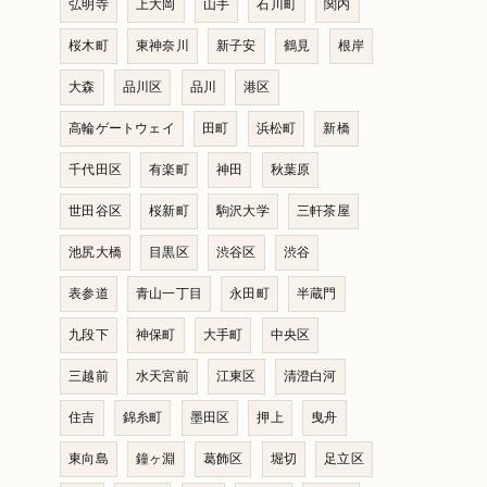
弘明寺
上大岡
山手
石川町
関内
桜木町
東神奈川
新子安
鶴見
根岸
大森
品川区
品川
港区
高輪ゲートウェイ
田町
浜松町
新橋
千代田区
有楽町
神田
秋葉原
世田谷区
桜新町
駒沢大学
三軒茶屋
池尻大橋
目黒区
渋谷区
渋谷
表参道
青山一丁目
永田町
半蔵門
九段下
神保町
大手町
中央区
三越前
水天宮前
江東区
清澄白河
住吉
錦糸町
墨田区
押上
曳舟
東向島
鐘ヶ淵
葛飾区
堀切
足立区