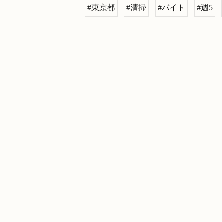
#東京都
#清掃
#バイト
#週5