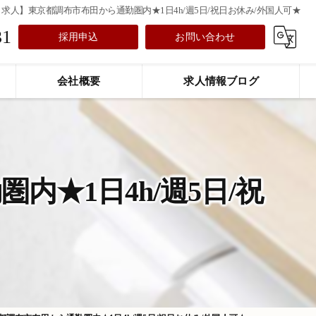
求人】東京都調布市布田から通勤圏内★1日4h/週5日/祝日お休み/外国人可★
31
採用申込
お問い合わせ
会社概要
求人情報ブログ
★1日4h/週5日/祝