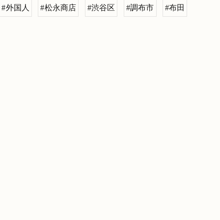
#外国人
#松永商店
#渋谷区
#調布市
#布田