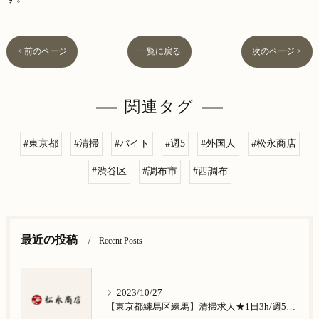
< 前のページ
一覧に戻る
次のページ >
関連タグ
#東京都
#清掃
#バイト
#週5
#外国人
#松永商店
#渋谷区
#調布市
#西調布
最近の投稿
Recent Posts
2023/10/27
【東京都練馬区練馬】清掃求人★1日3h/週5日/祝日お休み★谷原在住の方歓迎