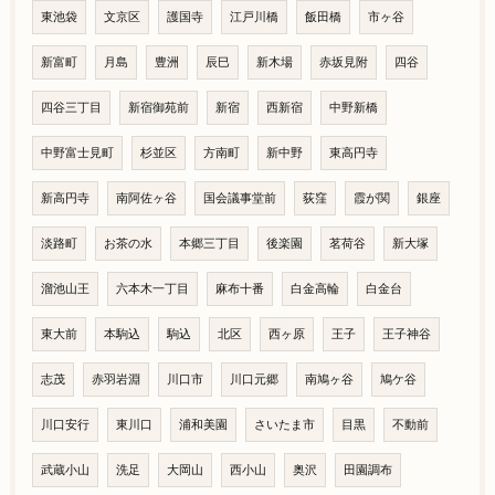
東池袋
文京区
護国寺
江戸川橋
飯田橋
市ヶ谷
新富町
月島
豊洲
辰巳
新木場
赤坂見附
四谷
四谷三丁目
新宿御苑前
新宿
西新宿
中野新橋
中野富士見町
杉並区
方南町
新中野
東高円寺
新高円寺
南阿佐ヶ谷
国会議事堂前
荻窪
霞が関
銀座
淡路町
お茶の水
本郷三丁目
後楽園
茗荷谷
新大塚
溜池山王
六本木一丁目
麻布十番
白金高輪
白金台
東大前
本駒込
駒込
北区
西ヶ原
王子
王子神谷
志茂
赤羽岩淵
川口市
川口元郷
南鳩ヶ谷
鳩ケ谷
川口安行
東川口
浦和美園
さいたま市
目黒
不動前
武蔵小山
洗足
大岡山
西小山
奥沢
田園調布