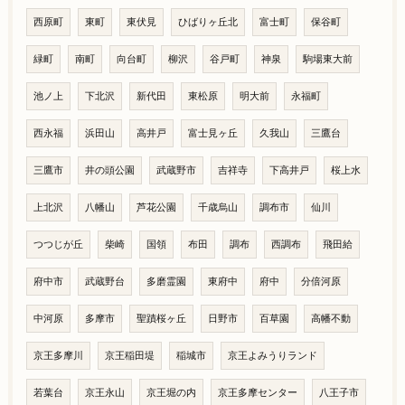
西原町
東町
東伏見
ひばりヶ丘北
富士町
保谷町
緑町
南町
向台町
柳沢
谷戸町
神泉
駒場東大前
池ノ上
下北沢
新代田
東松原
明大前
永福町
西永福
浜田山
高井戸
富士見ヶ丘
久我山
三鷹台
三鷹市
井の頭公園
武蔵野市
吉祥寺
下高井戸
桜上水
上北沢
八幡山
芦花公園
千歳烏山
調布市
仙川
つつじが丘
柴崎
国領
布田
調布
西調布
飛田給
府中市
武蔵野台
多磨霊園
東府中
府中
分倍河原
中河原
多摩市
聖蹟桜ヶ丘
日野市
百草園
高幡不動
京王多摩川
京王稲田堤
稲城市
京王よみうりランド
若葉台
京王永山
京王堀の内
京王多摩センター
八王子市