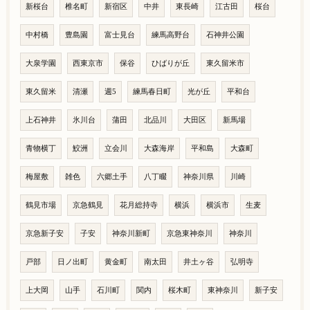
新桜台
椎名町
新宿区
中井
東長崎
江古田
桜台
中村橋
豊島園
富士見台
練馬高野台
石神井公園
大泉学園
西東京市
保谷
ひばりが丘
東久留米市
東久留米
清瀬
週5
練馬春日町
光が丘
平和台
上石神井
氷川台
蒲田
北品川
大田区
新馬場
青物横丁
鮫洲
立会川
大森海岸
平和島
大森町
梅屋敷
雑色
六郷土手
八丁畷
神奈川県
川崎
鶴見市場
京急鶴見
花月総持寺
横浜
横浜市
生麦
京急新子安
子安
神奈川新町
京急東神奈川
神奈川
戸部
日ノ出町
黄金町
南太田
井土ヶ谷
弘明寺
上大岡
山手
石川町
関内
桜木町
東神奈川
新子安