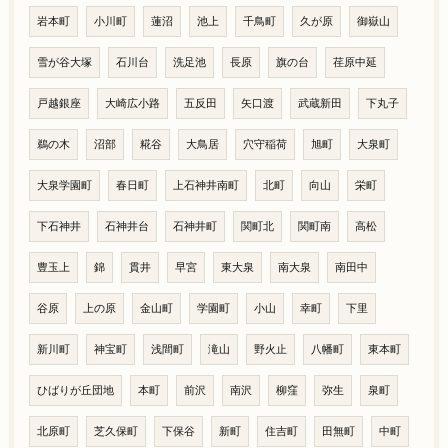
岩本町
小川町
蓮沼
池上
千鳥町
久が原
御嶽山
雪が谷大塚
石川台
洗足池
長原
旗の台
荏原中延
戸越銀座
大崎広小路
五反田
矢口渡
武蔵新田
下丸子
鵜の木
沼部
糀谷
大鳥居
穴守稲荷
旭町
大泉町
大泉学園町
春日町
上石神井南町
北町
向山
栄町
下石神井
石神井台
石神井町
関町北
関町南
高松
豊玉上
錦
貫井
早宮
東大泉
南大泉
南田中
谷原
上の原
金山町
学園町
小山
幸町
下里
新川町
神宝町
浅間町
滝山
野火止
八幡町
東本町
ひばりが丘団地
本町
前沢
南沢
柳窪
弥生
泉町
北原町
芝久保町
下保谷
新町
住吉町
田無町
中町