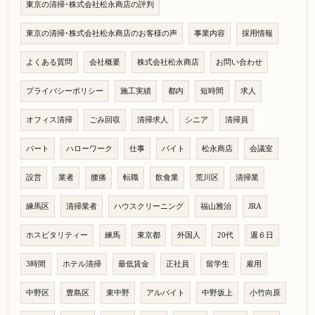
東京の清掃･株式会社松永商店の評判
東京の清掃･株式会社松永商店のお客様の声
事業内容
採用情報
よくある質問
会社概要
株式会社松永商店
お問い合わせ
プライバシーポリシー
施工実績
都内
短時間
求人
オフィス清掃
ごみ回収
清掃求人
シニア
清掃員
パート
ハローワーク
仕事
バイト
松永商店
会議室
設営
業者
腰痛
転職
飲食業
荒川区
清掃業
練馬区
清掃業者
ハウスクリーニング
福山雅治
JRA
ホスピタリティー
練馬
東京都
外国人
20代
週６日
3時間
ホテル清掃
最低賃金
正社員
留学生
雇用
中野区
豊島区
東中野
アルバイト
中野坂上
小竹向原