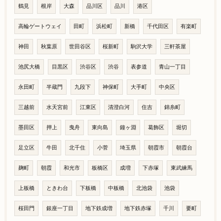
鶴見
根岸
大森
品川区
品川
港区
高輪ゲートウェイ
田町
浜松町
新橋
千代田区
有楽町
神田
秋葉原
世田谷区
桜新町
駒沢大学
三軒茶屋
池尻大橋
目黒区
渋谷区
渋谷
表参道
青山一丁目
永田町
半蔵門
九段下
神保町
大手町
中央区
三越前
水天宮前
江東区
清澄白河
住吉
錦糸町
墨田区
押上
曳舟
東向島
鐘ヶ淵
葛飾区
堀切
足立区
牛田
北千住
小菅
埼玉県
朝霞市
朝霞台
麹町
朝霞
和光市
板橋区
成増
下赤塚
東武練馬
上板橋
ときわ台
下板橋
中板橋
北池袋
池袋
桜田門
銀座一丁目
地下鉄成増
地下鉄赤塚
千川
要町