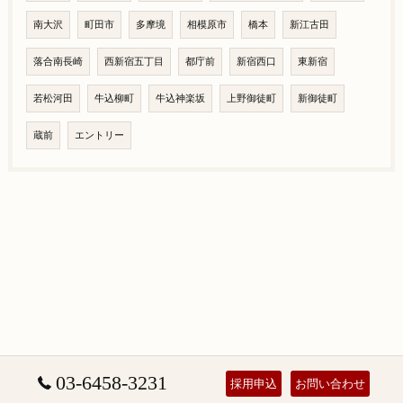
南大沢
町田市
多摩境
相模原市
橋本
新江古田
落合南長崎
西新宿五丁目
都庁前
新宿西口
東新宿
若松河田
牛込柳町
牛込神楽坂
上野御徒町
新御徒町
蔵前
エントリー
03-6458-3231
採用申込
お問い合わせ