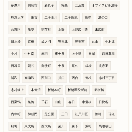
多摩川
川崎市
新丸子
梅島
五反野
オフィスビル清掃
駒澤大学
用賀
二子玉川
二子新地
高津
溝の口
台東区
浅草
稲荷町
上野
上野広小路
末広町
日本橋
京橋
虎ノ門
豊玉北
豊玉南
丸山
中村北
中村
中村南
赤羽
東十条
上中里
田端
西日暮里
日暮里
鶯谷
御徒町
十条
尾久
板橋
北赤羽
浦和
南浦和
西川口
川口
西台
蓮根
志村三丁目
志村坂上
本蓮沼
板橋本町
板橋区役所前
新板橋
西巣鴨
巣鴨
千石
白山
春日
水道橋
日比谷
内幸町
御成門
芝公園
三田
江戸川区
篠崎
瑞江
船堀
東大島
西大島
菊川
森下
浜町
馬喰横山