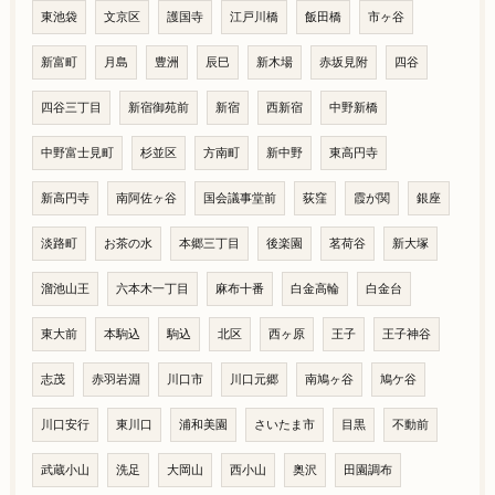
東池袋
文京区
護国寺
江戸川橋
飯田橋
市ヶ谷
新富町
月島
豊洲
辰巳
新木場
赤坂見附
四谷
四谷三丁目
新宿御苑前
新宿
西新宿
中野新橋
中野富士見町
杉並区
方南町
新中野
東高円寺
新高円寺
南阿佐ヶ谷
国会議事堂前
荻窪
霞が関
銀座
淡路町
お茶の水
本郷三丁目
後楽園
茗荷谷
新大塚
溜池山王
六本木一丁目
麻布十番
白金高輪
白金台
東大前
本駒込
駒込
北区
西ヶ原
王子
王子神谷
志茂
赤羽岩淵
川口市
川口元郷
南鳩ヶ谷
鳩ケ谷
川口安行
東川口
浦和美園
さいたま市
目黒
不動前
武蔵小山
洗足
大岡山
西小山
奥沢
田園調布