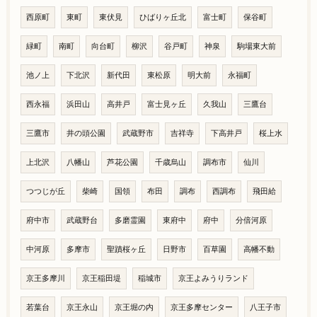
西原町
東町
東伏見
ひばりヶ丘北
富士町
保谷町
緑町
南町
向台町
柳沢
谷戸町
神泉
駒場東大前
池ノ上
下北沢
新代田
東松原
明大前
永福町
西永福
浜田山
高井戸
富士見ヶ丘
久我山
三鷹台
三鷹市
井の頭公園
武蔵野市
吉祥寺
下高井戸
桜上水
上北沢
八幡山
芦花公園
千歳烏山
調布市
仙川
つつじが丘
柴崎
国領
布田
調布
西調布
飛田給
府中市
武蔵野台
多磨霊園
東府中
府中
分倍河原
中河原
多摩市
聖蹟桜ヶ丘
日野市
百草園
高幡不動
京王多摩川
京王稲田堤
稲城市
京王よみうりランド
若葉台
京王永山
京王堀の内
京王多摩センター
八王子市