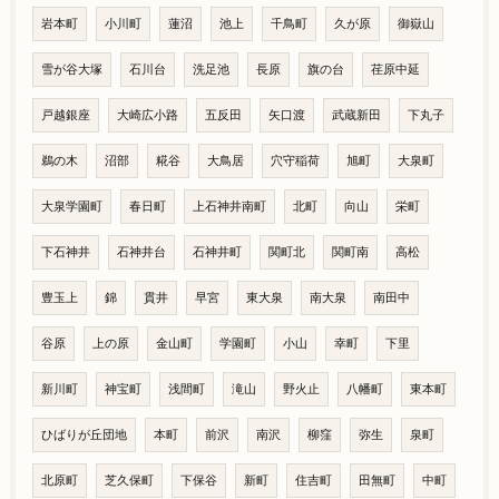
岩本町
小川町
蓮沼
池上
千鳥町
久が原
御嶽山
雪が谷大塚
石川台
洗足池
長原
旗の台
荏原中延
戸越銀座
大崎広小路
五反田
矢口渡
武蔵新田
下丸子
鵜の木
沼部
糀谷
大鳥居
穴守稲荷
旭町
大泉町
大泉学園町
春日町
上石神井南町
北町
向山
栄町
下石神井
石神井台
石神井町
関町北
関町南
高松
豊玉上
錦
貫井
早宮
東大泉
南大泉
南田中
谷原
上の原
金山町
学園町
小山
幸町
下里
新川町
神宝町
浅間町
滝山
野火止
八幡町
東本町
ひばりが丘団地
本町
前沢
南沢
柳窪
弥生
泉町
北原町
芝久保町
下保谷
新町
住吉町
田無町
中町