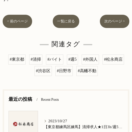
< 前のページ
一覧に戻る
次のページ >
関連タグ
#東京都
#清掃
#バイト
#週5
#外国人
#松永商店
#渋谷区
#日野市
#高幡不動
最近の投稿
Recent Posts
2023/10/27
【東京都練馬区練馬】清掃求人★1日3h/週5日/祝日お休み★谷原在住の方歓迎