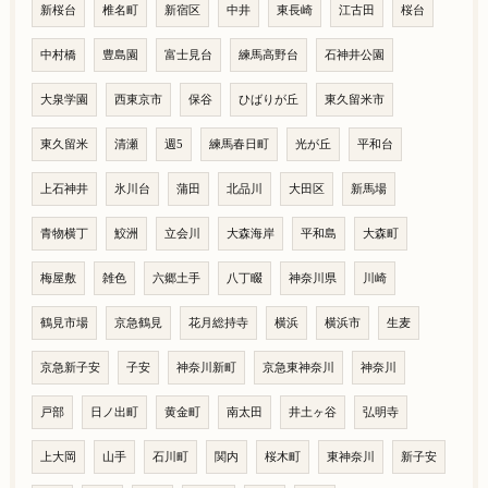
新桜台
椎名町
新宿区
中井
東長崎
江古田
桜台
中村橋
豊島園
富士見台
練馬高野台
石神井公園
大泉学園
西東京市
保谷
ひばりが丘
東久留米市
東久留米
清瀬
週5
練馬春日町
光が丘
平和台
上石神井
氷川台
蒲田
北品川
大田区
新馬場
青物横丁
鮫洲
立会川
大森海岸
平和島
大森町
梅屋敷
雑色
六郷土手
八丁畷
神奈川県
川崎
鶴見市場
京急鶴見
花月総持寺
横浜
横浜市
生麦
京急新子安
子安
神奈川新町
京急東神奈川
神奈川
戸部
日ノ出町
黄金町
南太田
井土ヶ谷
弘明寺
上大岡
山手
石川町
関内
桜木町
東神奈川
新子安