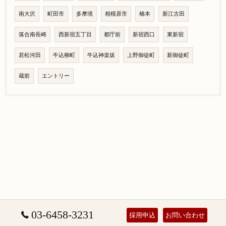
南大沢
町田市
多摩境
相模原市
橋本
新江古田
落合南長崎
西新宿五丁目
都庁前
新宿西口
東新宿
若松河田
牛込柳町
牛込神楽坂
上野御徒町
新御徒町
蔵前
エントリー
03-6458-3231
採用申込
お問い合わせ