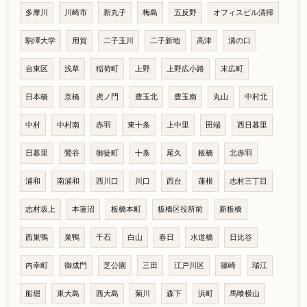
多摩川
川崎市
新丸子
梅島
五反野
オフィスビル清掃
駒澤大学
用賀
二子玉川
二子新地
高津
溝の口
台東区
浅草
稲荷町
上野
上野広小路
末広町
日本橋
京橋
虎ノ門
豊玉北
豊玉南
丸山
中村北
中村
中村南
赤羽
東十条
上中里
田端
西日暮里
日暮里
鶯谷
御徒町
十条
尾久
板橋
北赤羽
浦和
南浦和
西川口
川口
西台
蓮根
志村三丁目
志村坂上
本蓮沼
板橋本町
板橋区役所前
新板橋
西巣鴨
巣鴨
千石
白山
春日
水道橋
日比谷
内幸町
御成門
芝公園
三田
江戸川区
篠崎
瑞江
船堀
東大島
西大島
菊川
森下
浜町
馬喰横山