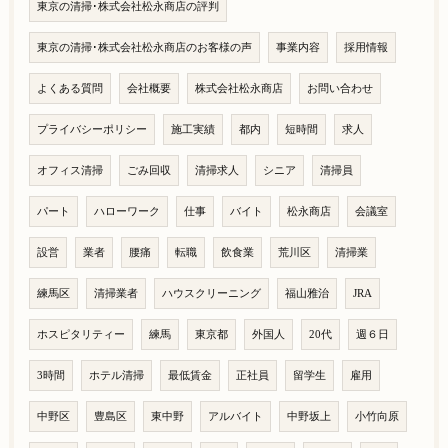
東京の清掃･株式会社松永商店の評判
東京の清掃･株式会社松永商店のお客様の声
事業内容
採用情報
よくある質問
会社概要
株式会社松永商店
お問い合わせ
プライバシーポリシー
施工実績
都内
短時間
求人
オフィス清掃
ごみ回収
清掃求人
シニア
清掃員
パート
ハローワーク
仕事
バイト
松永商店
会議室
設営
業者
腰痛
転職
飲食業
荒川区
清掃業
練馬区
清掃業者
ハウスクリーニング
福山雅治
JRA
ホスピタリティー
練馬
東京都
外国人
20代
週６日
3時間
ホテル清掃
最低賃金
正社員
留学生
雇用
中野区
豊島区
東中野
アルバイト
中野坂上
小竹向原