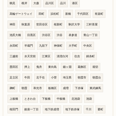
鶴見
根岸
大森
品川区
品川
港区
高輪ゲートウェイ
田町
浜松町
新橋
千代田区
有楽町
神田
秋葉原
世田谷区
桜新町
駒沢大学
三軒茶屋
池尻大橋
目黒区
渋谷区
渋谷
表参道
青山一丁目
永田町
半蔵門
九段下
神保町
大手町
中央区
三越前
水天宮前
江東区
清澄白河
住吉
錦糸町
墨田区
押上
曳舟
東向島
鐘ヶ淵
葛飾区
堀切
足立区
牛田
北千住
小菅
埼玉県
朝霞市
朝霞台
麹町
朝霞
和光市
板橋区
成増
下赤塚
東武練馬
上板橋
ときわ台
下板橋
中板橋
北池袋
池袋
桜田門
銀座一丁目
地下鉄成増
地下鉄赤塚
千川
要町