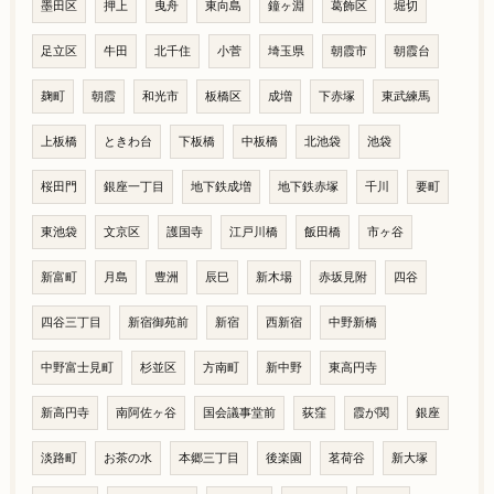
墨田区
押上
曳舟
東向島
鐘ヶ淵
葛飾区
堀切
足立区
牛田
北千住
小菅
埼玉県
朝霞市
朝霞台
麹町
朝霞
和光市
板橋区
成増
下赤塚
東武練馬
上板橋
ときわ台
下板橋
中板橋
北池袋
池袋
桜田門
銀座一丁目
地下鉄成増
地下鉄赤塚
千川
要町
東池袋
文京区
護国寺
江戸川橋
飯田橋
市ヶ谷
新富町
月島
豊洲
辰巳
新木場
赤坂見附
四谷
四谷三丁目
新宿御苑前
新宿
西新宿
中野新橋
中野富士見町
杉並区
方南町
新中野
東高円寺
新高円寺
南阿佐ヶ谷
国会議事堂前
荻窪
霞が関
銀座
淡路町
お茶の水
本郷三丁目
後楽園
茗荷谷
新大塚