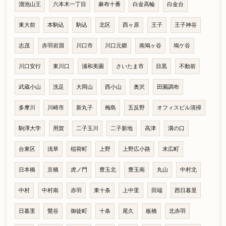
溜池山王
六本木一丁目
麻布十番
白金高輪
白金台
東大前
本駒込
駒込
北区
西ヶ原
王子
王子神谷
志茂
赤羽岩淵
川口市
川口元郷
南鳩ヶ谷
鳩ケ谷
川口安行
東川口
浦和美園
さいたま市
目黒
不動前
武蔵小山
洗足
大岡山
西小山
奥沢
田園調布
多摩川
川崎市
新丸子
梅島
五反野
オフィスビル清掃
駒澤大学
用賀
二子玉川
二子新地
高津
溝の口
台東区
浅草
稲荷町
上野
上野広小路
末広町
日本橋
京橋
虎ノ門
豊玉北
豊玉南
丸山
中村北
中村
中村南
赤羽
東十条
上中里
田端
西日暮里
日暮里
鶯谷
御徒町
十条
尾久
板橋
北赤羽