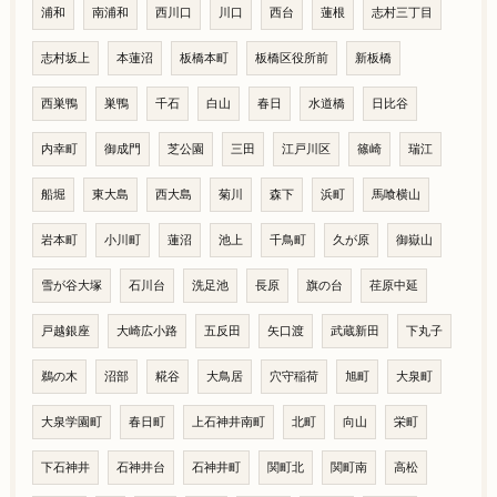
浦和
南浦和
西川口
川口
西台
蓮根
志村三丁目
志村坂上
本蓮沼
板橋本町
板橋区役所前
新板橋
西巣鴨
巣鴨
千石
白山
春日
水道橋
日比谷
内幸町
御成門
芝公園
三田
江戸川区
篠崎
瑞江
船堀
東大島
西大島
菊川
森下
浜町
馬喰横山
岩本町
小川町
蓮沼
池上
千鳥町
久が原
御嶽山
雪が谷大塚
石川台
洗足池
長原
旗の台
荏原中延
戸越銀座
大崎広小路
五反田
矢口渡
武蔵新田
下丸子
鵜の木
沼部
糀谷
大鳥居
穴守稲荷
旭町
大泉町
大泉学園町
春日町
上石神井南町
北町
向山
栄町
下石神井
石神井台
石神井町
関町北
関町南
高松