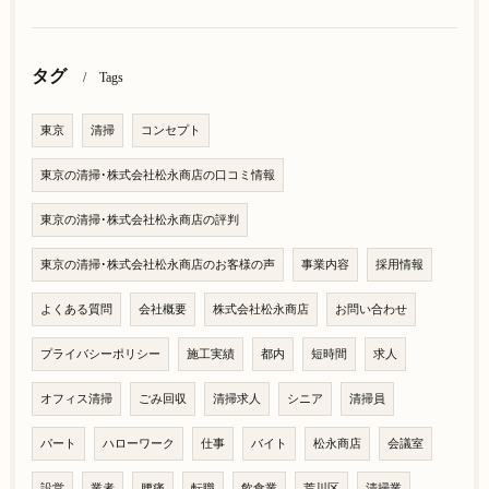
タグ
Tags
東京
清掃
コンセプト
東京の清掃･株式会社松永商店の口コミ情報
東京の清掃･株式会社松永商店の評判
東京の清掃･株式会社松永商店のお客様の声
事業内容
採用情報
よくある質問
会社概要
株式会社松永商店
お問い合わせ
プライバシーポリシー
施工実績
都内
短時間
求人
オフィス清掃
ごみ回収
清掃求人
シニア
清掃員
パート
ハローワーク
仕事
バイト
松永商店
会議室
設営
業者
腰痛
転職
飲食業
荒川区
清掃業