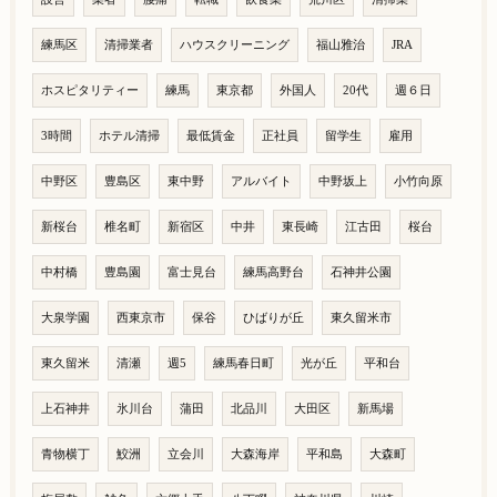
練馬区
清掃業者
ハウスクリーニング
福山雅治
JRA
ホスピタリティー
練馬
東京都
外国人
20代
週６日
3時間
ホテル清掃
最低賃金
正社員
留学生
雇用
中野区
豊島区
東中野
アルバイト
中野坂上
小竹向原
新桜台
椎名町
新宿区
中井
東長崎
江古田
桜台
中村橋
豊島園
富士見台
練馬高野台
石神井公園
大泉学園
西東京市
保谷
ひばりが丘
東久留米市
東久留米
清瀬
週5
練馬春日町
光が丘
平和台
上石神井
氷川台
蒲田
北品川
大田区
新馬場
青物横丁
鮫洲
立会川
大森海岸
平和島
大森町