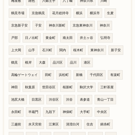
梅屋敷
雑色
六郷土手
八丁畷
神奈川県
川崎
鶴見市場
京急鶴見
花月総持寺
横浜
横浜市
生麦
京急新子安
子安
神奈川新町
京急東神奈川
神奈川
戸部
日ノ出町
黄金町
南太田
井土ヶ谷
弘明寺
上大岡
山手
石川町
関内
桜木町
東神奈川
新子安
鶴見
根岸
大森
品川区
品川
港区
高輪ゲートウェイ
田町
浜松町
新橋
千代田区
有楽町
神田
秋葉原
世田谷区
桜新町
駒沢大学
三軒茶屋
池尻大橋
目黒区
渋谷区
渋谷
表参道
青山一丁目
永田町
半蔵門
九段下
神保町
大手町
中央区
三越前
水天宮前
江東区
清澄白河
住吉
錦糸町