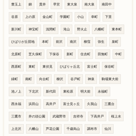
豊玉上
錦
貫井
早宮
東大泉
南大泉
南田中
谷原
上の原
金山町
学園町
小山
幸町
下里
新川町
神宝町
浅間町
滝山
野火止
八幡町
東本町
ひばりが丘団地
本町
前沢
南沢
柳窪
弥生
泉町
北原町
芝久保町
下保谷
新町
住吉町
田無町
中町
西原町
東町
東伏見
ひばりヶ丘北
富士町
保谷町
緑町
南町
向台町
柳沢
谷戸町
神泉
駒場東大前
池ノ上
下北沢
新代田
東松原
明大前
永福町
西永福
浜田山
高井戸
富士見ヶ丘
久我山
三鷹台
三鷹市
井の頭公園
武蔵野市
吉祥寺
下高井戸
桜上水
上北沢
八幡山
芦花公園
千歳烏山
調布市
仙川