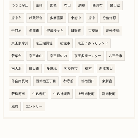
つつじが丘
柴崎
国領
布田
調布
西調布
飛田給
府中市
武蔵野台
多磨霊園
東府中
府中
分倍河原
中河原
多摩市
聖蹟桜ヶ丘
日野市
百草園
高幡不動
京王多摩川
京王稲田堤
稲城市
京王よみうりランド
若葉台
京王永山
京王堀の内
京王多摩センター
八王子市
南大沢
町田市
多摩境
相模原市
橋本
新江古田
落合南長崎
西新宿五丁目
都庁前
新宿西口
東新宿
若松河田
牛込柳町
牛込神楽坂
上野御徒町
新御徒町
蔵前
エントリー