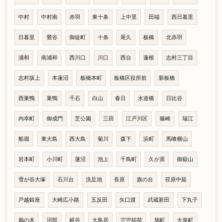
中村
中村南
赤羽
東十条
上中里
田端
西日暮里
日暮里
鶯谷
御徒町
十条
尾久
板橋
北赤羽
浦和
南浦和
西川口
川口
西台
蓮根
志村三丁目
志村坂上
本蓮沼
板橋本町
板橋区役所前
新板橋
西巣鴨
巣鴨
千石
白山
春日
水道橋
日比谷
内幸町
御成門
芝公園
三田
江戸川区
篠崎
瑞江
船堀
東大島
西大島
菊川
森下
浜町
馬喰横山
岩本町
小川町
蓮沼
池上
千鳥町
久が原
御嶽山
雪が谷大塚
石川台
洗足池
長原
旗の台
荏原中延
戸越銀座
大崎広小路
五反田
矢口渡
武蔵新田
下丸子
鵜の木
沼部
糀谷
大鳥居
穴守稲荷
旭町
大泉町