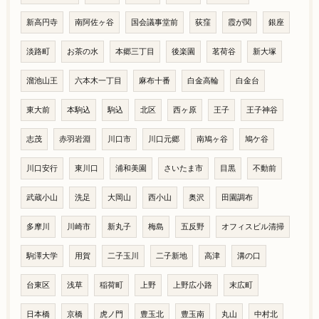
新高円寺
南阿佐ヶ谷
国会議事堂前
荻窪
霞が関
銀座
淡路町
お茶の水
本郷三丁目
後楽園
茗荷谷
新大塚
溜池山王
六本木一丁目
麻布十番
白金高輪
白金台
東大前
本駒込
駒込
北区
西ヶ原
王子
王子神谷
志茂
赤羽岩淵
川口市
川口元郷
南鳩ヶ谷
鳩ケ谷
川口安行
東川口
浦和美園
さいたま市
目黒
不動前
武蔵小山
洗足
大岡山
西小山
奥沢
田園調布
多摩川
川崎市
新丸子
梅島
五反野
オフィスビル清掃
駒澤大学
用賀
二子玉川
二子新地
高津
溝の口
台東区
浅草
稲荷町
上野
上野広小路
末広町
日本橋
京橋
虎ノ門
豊玉北
豊玉南
丸山
中村北