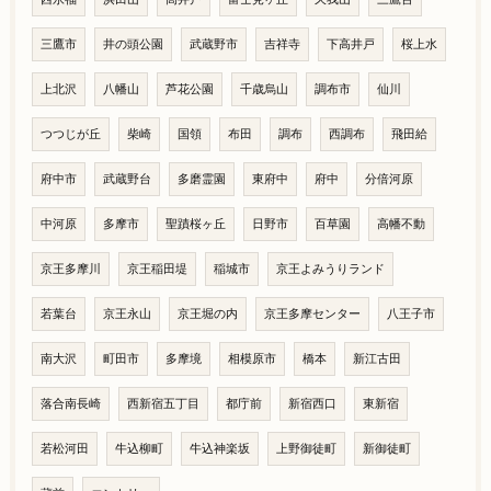
三鷹市
井の頭公園
武蔵野市
吉祥寺
下高井戸
桜上水
上北沢
八幡山
芦花公園
千歳烏山
調布市
仙川
つつじが丘
柴崎
国領
布田
調布
西調布
飛田給
府中市
武蔵野台
多磨霊園
東府中
府中
分倍河原
中河原
多摩市
聖蹟桜ヶ丘
日野市
百草園
高幡不動
京王多摩川
京王稲田堤
稲城市
京王よみうりランド
若葉台
京王永山
京王堀の内
京王多摩センター
八王子市
南大沢
町田市
多摩境
相模原市
橋本
新江古田
落合南長崎
西新宿五丁目
都庁前
新宿西口
東新宿
若松河田
牛込柳町
牛込神楽坂
上野御徒町
新御徒町