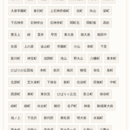
大泉学園町
春日町
上石神井南町
北町
向山
栄町
下石神井
石神井台
石神井町
関町北
関町南
高松
豊玉上
錦
貫井
早宮
東大泉
南大泉
南田中
谷原
上の原
金山町
学園町
小山
幸町
下里
新川町
神宝町
浅間町
滝山
野火止
八幡町
東本町
ひばりが丘団地
本町
前沢
南沢
柳窪
弥生
泉町
北原町
芝久保町
下保谷
新町
住吉町
田無町
中町
西原町
東町
東伏見
ひばりヶ丘北
富士町
保谷町
緑町
南町
向台町
柳沢
谷戸町
神泉
駒場東大前
池ノ上
下北沢
新代田
東松原
明大前
永福町
西永福
浜田山
高井戸
富士見ヶ丘
久我山
三鷹台