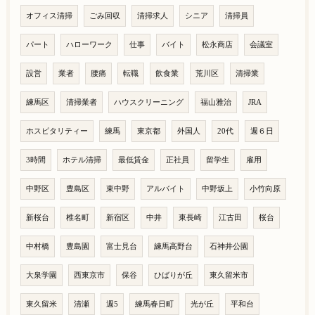
オフィス清掃
ごみ回収
清掃求人
シニア
清掃員
パート
ハローワーク
仕事
バイト
松永商店
会議室
設営
業者
腰痛
転職
飲食業
荒川区
清掃業
練馬区
清掃業者
ハウスクリーニング
福山雅治
JRA
ホスピタリティー
練馬
東京都
外国人
20代
週６日
3時間
ホテル清掃
最低賃金
正社員
留学生
雇用
中野区
豊島区
東中野
アルバイト
中野坂上
小竹向原
新桜台
椎名町
新宿区
中井
東長崎
江古田
桜台
中村橋
豊島園
富士見台
練馬高野台
石神井公園
大泉学園
西東京市
保谷
ひばりが丘
東久留米市
東久留米
清瀬
週5
練馬春日町
光が丘
平和台