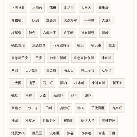
上石神井
氷川台
蒲田
北品川
大田区
新馬場
青物横丁
鮫洲
立会川
大森海岸
平和島
大森町
梅屋敷
雑色
六郷土手
八丁畷
神奈川県
川崎
鶴見市場
京急鶴見
花月総持寺
横浜
横浜市
生麦
京急新子安
子安
神奈川新町
京急東神奈川
神奈川
戸部
日ノ出町
黄金町
南太田
井土ヶ谷
弘明寺
上大岡
山手
石川町
関内
桜木町
東神奈川
新子安
鶴見
根岸
大森
品川区
品川
港区
高輪ゲートウェイ
田町
浜松町
新橋
千代田区
有楽町
神田
秋葉原
世田谷区
桜新町
駒沢大学
三軒茶屋
池尻大橋
目黒区
渋谷区
渋谷
表参道
青山一丁目