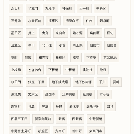
永田町
半蔵門
九段下
神保町
大手町
中央区
三越前
水天宮前
江東区
清澄白河
住吉
錦糸町
墨田区
押上
曳舟
東向島
鐘ヶ淵
葛飾区
堀切
足立区
牛田
北千住
小菅
埼玉県
朝霞市
朝霞台
麹町
朝霞
和光市
板橋区
成増
下赤塚
東武練馬
上板橋
ときわ台
下板橋
中板橋
北池袋
池袋
桜田門
銀座一丁目
地下鉄成増
地下鉄赤塚
千川
要町
東池袋
文京区
護国寺
江戸川橋
飯田橋
市ヶ谷
新富町
月島
豊洲
辰巳
新木場
赤坂見附
四谷
四谷三丁目
新宿御苑前
新宿
西新宿
中野新橋
中野富士見町
杉並区
方南町
新中野
東高円寺