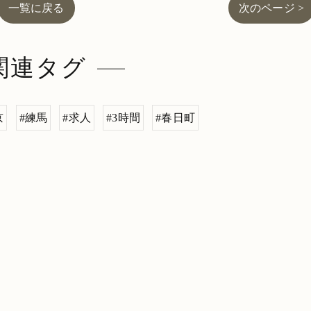
一覧に戻る
次のページ >
関連タグ
京
#練馬
#求人
#3時間
#春日町