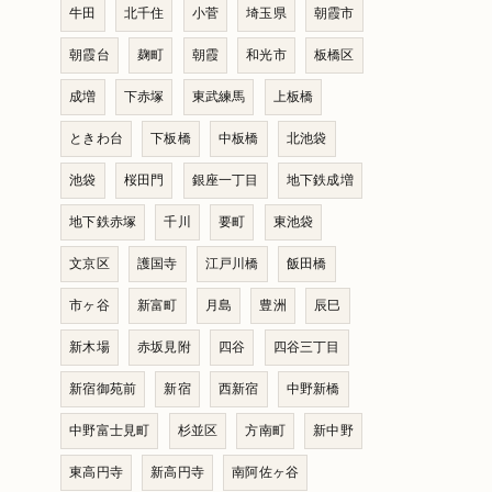
牛田
北千住
小菅
埼玉県
朝霞市
朝霞台
麹町
朝霞
和光市
板橋区
成増
下赤塚
東武練馬
上板橋
ときわ台
下板橋
中板橋
北池袋
池袋
桜田門
銀座一丁目
地下鉄成増
地下鉄赤塚
千川
要町
東池袋
文京区
護国寺
江戸川橋
飯田橋
市ヶ谷
新富町
月島
豊洲
辰巳
新木場
赤坂見附
四谷
四谷三丁目
新宿御苑前
新宿
西新宿
中野新橋
中野富士見町
杉並区
方南町
新中野
東高円寺
新高円寺
南阿佐ヶ谷