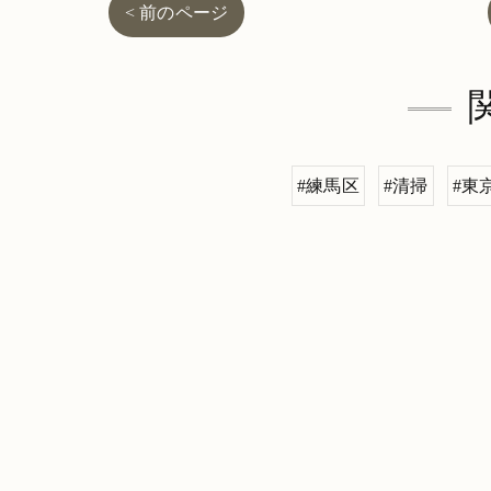
< 前のページ
#練馬区
#清掃
#東