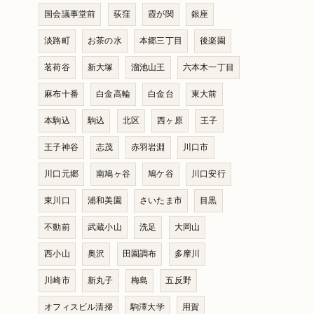
国会議事堂前
荻窪
霞が関
銀座
淡路町
お茶の水
本郷三丁目
後楽園
茗荷谷
新大塚
溜池山王
六本木一丁目
麻布十番
白金高輪
白金台
東大前
本駒込
駒込
北区
西ヶ原
王子
王子神谷
志茂
赤羽岩淵
川口市
川口元郷
南鳩ヶ谷
鳩ケ谷
川口安行
東川口
浦和美園
さいたま市
目黒
不動前
武蔵小山
洗足
大岡山
西小山
奥沢
田園調布
多摩川
川崎市
新丸子
梅島
五反野
オフィスビル清掃
駒澤大学
用賀