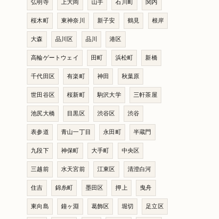
弘明寺
上大岡
山手
石川町
関内
桜木町
東神奈川
新子安
鶴見
根岸
大森
品川区
品川
港区
高輪ゲートウェイ
田町
浜松町
新橋
千代田区
有楽町
神田
秋葉原
世田谷区
桜新町
駒沢大学
三軒茶屋
池尻大橋
目黒区
渋谷区
渋谷
表参道
青山一丁目
永田町
半蔵門
九段下
神保町
大手町
中央区
三越前
水天宮前
江東区
清澄白河
住吉
錦糸町
墨田区
押上
曳舟
東向島
鐘ヶ淵
葛飾区
堀切
足立区