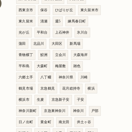
西東京市
保谷
ひばりが丘
東久留米市
東久留米
清瀬
週5
練馬春日町
光が丘
平和台
上石神井
氷川台
蒲田
北品川
大田区
新馬場
青物横丁
鮫洲
立会川
大森海岸
平和島
大森町
梅屋敷
雑色
六郷土手
八丁畷
神奈川県
川崎
鶴見市場
京急鶴見
花月総持寺
横浜
横浜市
生麦
京急新子安
子安
神奈川新町
京急東神奈川
神奈川
戸部
日ノ出町
黄金町
南太田
井土ヶ谷