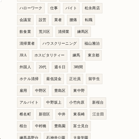
ハローワーク
仕事
バイト
松永商店
会議室
設営
業者
腰痛
転職
飲食業
荒川区
清掃業
練馬区
清掃業者
ハウスクリーニング
福山雅治
JRA
ホスピタリティー
練馬
東京都
外国人
20代
週６日
3時間
ホテル清掃
最低賃金
正社員
留学生
雇用
中野区
豊島区
東中野
アルバイト
中野坂上
小竹向原
新桜台
椎名町
新宿区
中井
東長崎
江古田
桜台
中村橋
豊島園
富士見台
練馬高野台
石神井公園
大泉学園