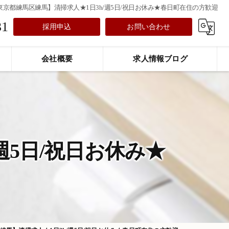
東京都練馬区練馬】清掃求人★1日3h/週5日/祝日お休み★春日町在住の方歓迎
31
採用申込
お問い合わせ
会社概要
求人情報ブログ
週5日/祝日お休み★