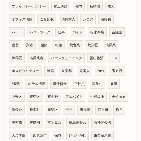
プライバシーポリシー
施工実績
都内
短時間
求人
オフィス清掃
ごみ回収
清掃求人
シニア
清掃員
パート
ハローワーク
仕事
バイト
松永商店
会議室
設営
業者
腰痛
転職
飲食業
荒川区
清掃業
練馬区
清掃業者
ハウスクリーニング
福山雅治
JRA
ホスピタリティー
練馬
東京都
外国人
20代
週６日
3時間
ホテル清掃
最低賃金
正社員
留学生
雇用
中野区
豊島区
東中野
アルバイト
中野坂上
小竹向原
新桜台
椎名町
新宿区
中井
東長崎
江古田
桜台
中村橋
豊島園
富士見台
練馬高野台
石神井公園
大泉学園
西東京市
保谷
ひばりが丘
東久留米市