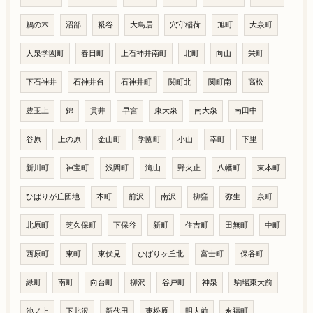
鵜の木
沼部
糀谷
大鳥居
穴守稲荷
旭町
大泉町
大泉学園町
春日町
上石神井南町
北町
向山
栄町
下石神井
石神井台
石神井町
関町北
関町南
高松
豊玉上
錦
貫井
早宮
東大泉
南大泉
南田中
谷原
上の原
金山町
学園町
小山
幸町
下里
新川町
神宝町
浅間町
滝山
野火止
八幡町
東本町
ひばりが丘団地
本町
前沢
南沢
柳窪
弥生
泉町
北原町
芝久保町
下保谷
新町
住吉町
田無町
中町
西原町
東町
東伏見
ひばりヶ丘北
富士町
保谷町
緑町
南町
向台町
柳沢
谷戸町
神泉
駒場東大前
池ノ上
下北沢
新代田
東松原
明大前
永福町