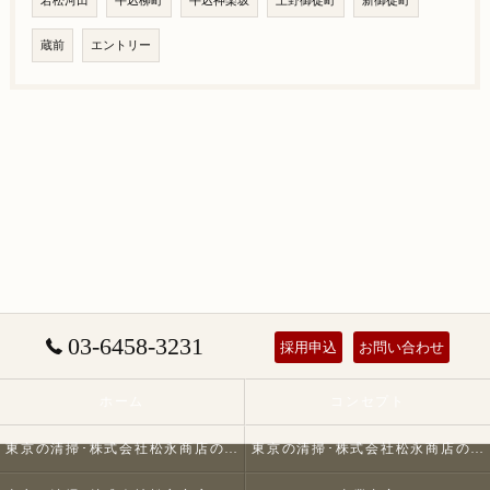
若松河田
牛込柳町
牛込神楽坂
上野御徒町
新御徒町
蔵前
エントリー
03-6458-3231
採用申込
お問い合わせ
ホーム
コンセプト
東京の清掃･株式会社松永商店の口コミ情報
東京の清掃･株式会社松永商店の評判