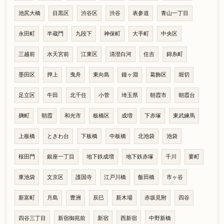
池尻大橋
目黒区
渋谷区
渋谷
表参道
青山一丁目
永田町
半蔵門
九段下
神保町
大手町
中央区
三越前
水天宮前
江東区
清澄白河
住吉
錦糸町
墨田区
押上
曳舟
東向島
鐘ヶ淵
葛飾区
堀切
足立区
牛田
北千住
小菅
埼玉県
朝霞市
朝霞台
麹町
朝霞
和光市
板橋区
成増
下赤塚
東武練馬
上板橋
ときわ台
下板橋
中板橋
北池袋
池袋
桜田門
銀座一丁目
地下鉄成増
地下鉄赤塚
千川
要町
東池袋
文京区
護国寺
江戸川橋
飯田橋
市ヶ谷
新富町
月島
豊洲
辰巳
新木場
赤坂見附
四谷
四谷三丁目
新宿御苑前
新宿
西新宿
中野新橋