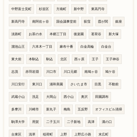
中野富士見町
杉並区
方南町
新中野
東高円寺
新高円寺
南阿佐ヶ谷
国会議事堂前
荻窪
霞が関
銀座
淡路町
お茶の水
本郷三丁目
後楽園
茗荷谷
新大塚
溜池山王
六本木一丁目
麻布十番
白金高輪
白金台
東大前
本駒込
駒込
北区
西ヶ原
王子
王子神谷
志茂
赤羽岩淵
川口市
川口元郷
南鳩ヶ谷
鳩ケ谷
川口安行
東川口
浦和美園
さいたま市
目黒
不動前
武蔵小山
洗足
大岡山
西小山
奥沢
田園調布
多摩川
川崎市
新丸子
梅島
五反野
オフィスビル清掃
駒澤大学
用賀
二子玉川
二子新地
高津
溝の口
台東区
浅草
稲荷町
上野
上野広小路
末広町