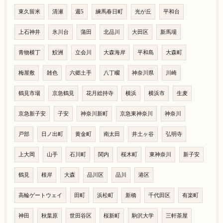
東久留米
清瀬
週5
練馬春日町
光が丘
平和台
上石神井
氷川台
蒲田
北品川
大田区
新馬場
青物横丁
鮫洲
立会川
大森海岸
平和島
大森町
梅屋敷
雑色
六郷土手
八丁畷
神奈川県
川崎
鶴見市場
京急鶴見
花月総持寺
横浜
横浜市
生麦
京急新子安
子安
神奈川新町
京急東神奈川
神奈川
戸部
日ノ出町
黄金町
南太田
井土ヶ谷
弘明寺
上大岡
山手
石川町
関内
桜木町
東神奈川
新子安
鶴見
根岸
大森
品川区
品川
港区
高輪ゲートウェイ
田町
浜松町
新橋
千代田区
有楽町
神田
秋葉原
世田谷区
桜新町
駒沢大学
三軒茶屋