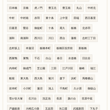
日本橋
京橋
虎ノ門
豊玉北
豊玉南
丸山
中村北
中村
中村南
赤羽
東十条
上中里
田端
西日暮里
日暮里
鶯谷
御徒町
十条
尾久
板橋
北赤羽
浦和
南浦和
西川口
川口
西台
蓮根
志村三丁目
志村坂上
本蓮沼
板橋本町
板橋区役所前
新板橋
西巣鴨
巣鴨
千石
白山
春日
水道橋
日比谷
内幸町
御成門
芝公園
三田
江戸川区
篠崎
瑞江
船堀
東大島
西大島
菊川
森下
浜町
馬喰横山
岩本町
小川町
蓮沼
池上
千鳥町
久が原
御嶽山
雪が谷大塚
石川台
洗足池
長原
旗の台
荏原中延
戸越銀座
大崎広小路
五反田
矢口渡
武蔵新田
下丸子