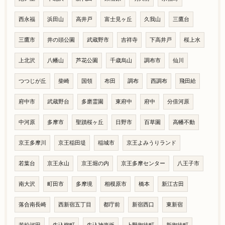
西永福
浜田山
高井戸
富士見ヶ丘
久我山
三鷹台
三鷹市
井の頭公園
武蔵野市
吉祥寺
下高井戸
桜上水
上北沢
八幡山
芦花公園
千歳烏山
調布市
仙川
つつじが丘
柴崎
国領
布田
調布
西調布
飛田給
府中市
武蔵野台
多磨霊園
東府中
府中
分倍河原
中河原
多摩市
聖蹟桜ヶ丘
日野市
百草園
高幡不動
京王多摩川
京王稲田堤
稲城市
京王よみうりランド
若葉台
京王永山
京王堀の内
京王多摩センター
八王子市
南大沢
町田市
多摩境
相模原市
橋本
新江古田
落合南長崎
西新宿五丁目
都庁前
新宿西口
東新宿