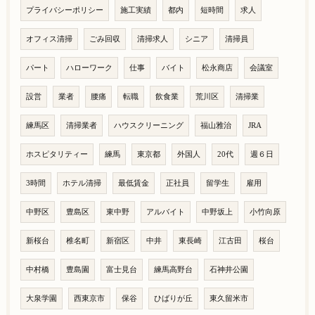
プライバシーポリシー
施工実績
都内
短時間
求人
オフィス清掃
ごみ回収
清掃求人
シニア
清掃員
パート
ハローワーク
仕事
バイト
松永商店
会議室
設営
業者
腰痛
転職
飲食業
荒川区
清掃業
練馬区
清掃業者
ハウスクリーニング
福山雅治
JRA
ホスピタリティー
練馬
東京都
外国人
20代
週６日
3時間
ホテル清掃
最低賃金
正社員
留学生
雇用
中野区
豊島区
東中野
アルバイト
中野坂上
小竹向原
新桜台
椎名町
新宿区
中井
東長崎
江古田
桜台
中村橋
豊島園
富士見台
練馬高野台
石神井公園
大泉学園
西東京市
保谷
ひばりが丘
東久留米市