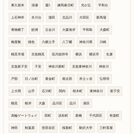
東久留米
清瀬
週5
練馬春日町
光が丘
平和台
上石神井
氷川台
蒲田
北品川
大田区
新馬場
青物横丁
鮫洲
立会川
大森海岸
平和島
大森町
梅屋敷
雑色
六郷土手
八丁畷
神奈川県
川崎
鶴見市場
京急鶴見
花月総持寺
横浜
横浜市
生麦
京急新子安
子安
神奈川新町
京急東神奈川
神奈川
戸部
日ノ出町
黄金町
南太田
井土ヶ谷
弘明寺
上大岡
山手
石川町
関内
桜木町
東神奈川
新子安
鶴見
根岸
大森
品川区
品川
港区
高輪ゲートウェイ
田町
浜松町
新橋
千代田区
有楽町
神田
秋葉原
世田谷区
桜新町
駒沢大学
三軒茶屋