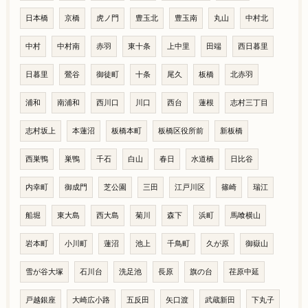
日本橋
京橋
虎ノ門
豊玉北
豊玉南
丸山
中村北
中村
中村南
赤羽
東十条
上中里
田端
西日暮里
日暮里
鶯谷
御徒町
十条
尾久
板橋
北赤羽
浦和
南浦和
西川口
川口
西台
蓮根
志村三丁目
志村坂上
本蓮沼
板橋本町
板橋区役所前
新板橋
西巣鴨
巣鴨
千石
白山
春日
水道橋
日比谷
内幸町
御成門
芝公園
三田
江戸川区
篠崎
瑞江
船堀
東大島
西大島
菊川
森下
浜町
馬喰横山
岩本町
小川町
蓮沼
池上
千鳥町
久が原
御嶽山
雪が谷大塚
石川台
洗足池
長原
旗の台
荏原中延
戸越銀座
大崎広小路
五反田
矢口渡
武蔵新田
下丸子