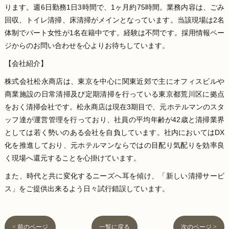
ります。週6日勤務1日3時間で、1ヶ月約75時間。業務内容は、ごみ
回収、トイレ清掃、床清掃がメインとなっています。当該現場は2名
体制でパート女性が1名在籍中です。経験は不問です。採用情報ペー
ジからのお問い合わせを心よりお待ちしています。
【会社紹介】
株式会社松永商店は、東京を中心に関東近郊で主にオフィスビルや
商業施設の日常清掃及び定期清掃を行っている東京都荒川区に拠点
をおく清掃会社です。松永商店は現在3期目で、元ホテルマンのスタ
ッフ達が運営管理を行っており、社員の平均年齢が42歳と清掃業界
としては若く勢いのある会社を自負しています。社内においてはDX
化を推進しており、元ホテルマンならではの目配り気配りを効率良
く現場へ還元することを心掛けています。
また、時代と共に変化するニーズへ耳を傾け、「新しい清掃サービ
ス」をご提供出来るよう日々試行錯誤しています。
< 前のページ
一覧に戻る
次のページ >