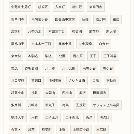
中野富士見町
杉並区
方南町
新中野
東高円寺
新高円寺
南阿佐ヶ谷
国会議事堂前
荻窪
霞が関
銀座
淡路町
お茶の水
本郷三丁目
後楽園
茗荷谷
新大塚
溜池山王
六本木一丁目
麻布十番
白金高輪
白金台
東大前
本駒込
駒込
北区
西ヶ原
王子
王子神谷
志茂
赤羽岩淵
川口市
川口元郷
南鳩ヶ谷
鳩ケ谷
川口安行
東川口
浦和美園
さいたま市
目黒
不動前
武蔵小山
洗足
大岡山
西小山
奥沢
田園調布
多摩川
川崎市
新丸子
梅島
五反野
オフィスビル清掃
駒澤大学
用賀
二子玉川
二子新地
高津
溝の口
台東区
浅草
稲荷町
上野
上野広小路
末広町