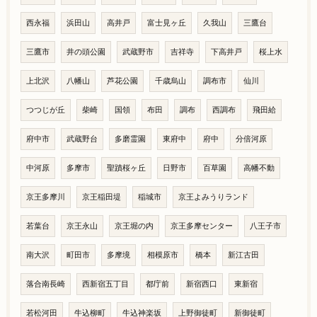
西永福
浜田山
高井戸
富士見ヶ丘
久我山
三鷹台
三鷹市
井の頭公園
武蔵野市
吉祥寺
下高井戸
桜上水
上北沢
八幡山
芦花公園
千歳烏山
調布市
仙川
つつじが丘
柴崎
国領
布田
調布
西調布
飛田給
府中市
武蔵野台
多磨霊園
東府中
府中
分倍河原
中河原
多摩市
聖蹟桜ヶ丘
日野市
百草園
高幡不動
京王多摩川
京王稲田堤
稲城市
京王よみうりランド
若葉台
京王永山
京王堀の内
京王多摩センター
八王子市
南大沢
町田市
多摩境
相模原市
橋本
新江古田
落合南長崎
西新宿五丁目
都庁前
新宿西口
東新宿
若松河田
牛込柳町
牛込神楽坂
上野御徒町
新御徒町