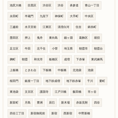
池尻大橋
目黒区
渋谷区
渋谷
表参道
青山一丁目
永田町
半蔵門
九段下
神保町
大手町
中央区
三越前
水天宮前
江東区
清澄白河
住吉
錦糸町
墨田区
押上
曳舟
東向島
鐘ヶ淵
葛飾区
堀切
足立区
牛田
北千住
小菅
埼玉県
朝霞市
朝霞台
麹町
朝霞
和光市
板橋区
成増
下赤塚
東武練馬
上板橋
ときわ台
下板橋
中板橋
北池袋
池袋
桜田門
銀座一丁目
地下鉄成増
地下鉄赤塚
千川
要町
東池袋
文京区
護国寺
江戸川橋
飯田橋
市ヶ谷
新富町
月島
豊洲
辰巳
新木場
赤坂見附
四谷
四谷三丁目
新宿御苑前
新宿
西新宿
中野新橋