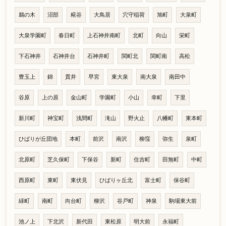
鵜の木
沼部
糀谷
大鳥居
穴守稲荷
旭町
大泉町
大泉学園町
春日町
上石神井南町
北町
向山
栄町
下石神井
石神井台
石神井町
関町北
関町南
高松
豊玉上
錦
貫井
早宮
東大泉
南大泉
南田中
谷原
上の原
金山町
学園町
小山
幸町
下里
新川町
神宝町
浅間町
滝山
野火止
八幡町
東本町
ひばりが丘団地
本町
前沢
南沢
柳窪
弥生
泉町
北原町
芝久保町
下保谷
新町
住吉町
田無町
中町
西原町
東町
東伏見
ひばりヶ丘北
富士町
保谷町
緑町
南町
向台町
柳沢
谷戸町
神泉
駒場東大前
池ノ上
下北沢
新代田
東松原
明大前
永福町