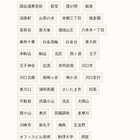
国会議事堂前
荻窪
霞が関
銀座
淡路町
お茶の水
本郷三丁目
後楽園
茗荷谷
新大塚
溜池山王
六本木一丁目
麻布十番
白金高輪
白金台
東大前
本駒込
駒込
北区
西ヶ原
王子
王子神谷
志茂
赤羽岩淵
川口市
川口元郷
南鳩ヶ谷
鳩ケ谷
川口安行
東川口
浦和美園
さいたま市
目黒
不動前
武蔵小山
洗足
大岡山
西小山
奥沢
田園調布
多摩川
川崎市
新丸子
梅島
五反野
オフィスビル清掃
駒澤大学
用賀