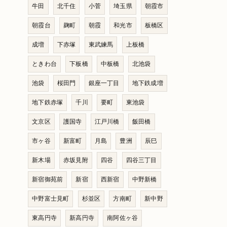
牛田
北千住
小菅
埼玉県
朝霞市
朝霞台
麹町
朝霞
和光市
板橋区
成増
下赤塚
東武練馬
上板橋
ときわ台
下板橋
中板橋
北池袋
池袋
桜田門
銀座一丁目
地下鉄成増
地下鉄赤塚
千川
要町
東池袋
文京区
護国寺
江戸川橋
飯田橋
市ヶ谷
新富町
月島
豊洲
辰巳
新木場
赤坂見附
四谷
四谷三丁目
新宿御苑前
新宿
西新宿
中野新橋
中野富士見町
杉並区
方南町
新中野
東高円寺
新高円寺
南阿佐ヶ谷