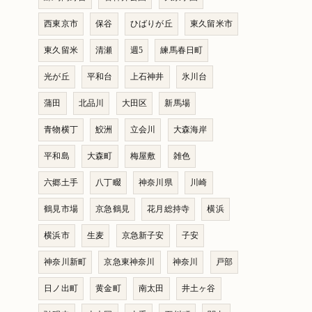
西東京市
保谷
ひばりが丘
東久留米市
東久留米
清瀬
週5
練馬春日町
光が丘
平和台
上石神井
氷川台
蒲田
北品川
大田区
新馬場
青物横丁
鮫洲
立会川
大森海岸
平和島
大森町
梅屋敷
雑色
六郷土手
八丁畷
神奈川県
川崎
鶴見市場
京急鶴見
花月総持寺
横浜
横浜市
生麦
京急新子安
子安
神奈川新町
京急東神奈川
神奈川
戸部
日ノ出町
黄金町
南太田
井土ヶ谷