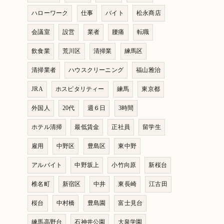
ハローワーク
仕事
バイト
松永商店
会議室
設営
業者
腰痛
転職
飲食業
荒川区
清掃業
練馬区
清掃業者
ハウスクリーニング
福山雅治
JRA
ホスピタリティー
練馬
東京都
外国人
20代
週６日
3時間
ホテル清掃
最低賃金
正社員
留学生
雇用
中野区
豊島区
東中野
アルバイト
中野坂上
小竹向原
新桜台
椎名町
新宿区
中井
東長崎
江古田
桜台
中村橋
豊島園
富士見台
練馬高野台
石神井公園
大泉学園