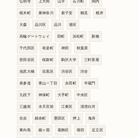
弘明寺
上大岡
山手
石川町
関内
桜木町
東神奈川
新子安
鶴見
根岸
大森
品川区
品川
港区
高輪ゲートウェイ
田町
浜松町
新橋
千代田区
有楽町
神田
秋葉原
世田谷区
桜新町
駒沢大学
三軒茶屋
池尻大橋
目黒区
渋谷区
渋谷
表参道
青山一丁目
永田町
半蔵門
九段下
神保町
大手町
中央区
三越前
水天宮前
江東区
清澄白河
住吉
錦糸町
墨田区
押上
曳舟
東向島
鐘ヶ淵
葛飾区
堀切
足立区