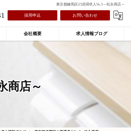
東京都練馬区の清掃求人Vo.3～松永商店～
31
採用申込
お問い合わせ
会社概要
求人情報ブログ
松永商店～