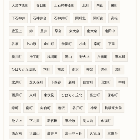
大泉学園町
春日町
上石神井南町
北町
向山
栄町
下石神井
石神井台
石神井町
関町北
関町南
高松
豊玉上
錦
貫井
早宮
東大泉
南大泉
南田中
谷原
上の原
金山町
学園町
小山
幸町
下里
新川町
神宝町
浅間町
滝山
野火止
八幡町
東本町
ひばりが丘団地
本町
前沢
南沢
柳窪
弥生
泉町
北原町
芝久保町
下保谷
新町
住吉町
田無町
中町
西原町
東町
東伏見
ひばりヶ丘北
富士町
保谷町
緑町
南町
向台町
柳沢
谷戸町
神泉
駒場東大前
池ノ上
下北沢
新代田
東松原
明大前
永福町
西永福
浜田山
高井戸
富士見ヶ丘
久我山
三鷹台