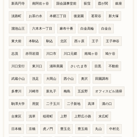
新高円寺
南阿佐ヶ谷
国会議事堂前
荻窪
霞が関
銀座
淡路町
お茶の水
本郷三丁目
後楽園
茗荷谷
新大塚
溜池山王
六本木一丁目
麻布十番
白金高輪
白金台
東大前
本駒込
駒込
北区
西ヶ原
王子
王子神谷
志茂
赤羽岩淵
川口市
川口元郷
南鳩ヶ谷
鳩ケ谷
川口安行
東川口
浦和美園
さいたま市
目黒
不動前
武蔵小山
洗足
大岡山
西小山
奥沢
田園調布
多摩川
川崎市
新丸子
梅島
五反野
オフィスビル清掃
駒澤大学
用賀
二子玉川
二子新地
高津
溝の口
台東区
浅草
稲荷町
上野
上野広小路
末広町
日本橋
京橋
虎ノ門
豊玉北
豊玉南
丸山
中村北