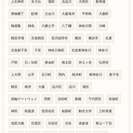
上石神井
氷川台
蒲田
北品川
大田区
新馬場
青物横丁
鮫洲
立会川
大森海岸
平和島
大森町
梅屋敷
雑色
六郷土手
八丁畷
神奈川県
川崎
鶴見市場
京急鶴見
花月総持寺
横浜
横浜市
生麦
京急新子安
子安
神奈川新町
京急東神奈川
神奈川
戸部
日ノ出町
黄金町
南太田
井土ヶ谷
弘明寺
上大岡
山手
石川町
関内
桜木町
東神奈川
新子安
鶴見
根岸
大森
品川区
品川
港区
高輪ゲートウェイ
田町
浜松町
新橋
千代田区
有楽町
神田
秋葉原
世田谷区
桜新町
駒沢大学
三軒茶屋
池尻大橋
目黒区
渋谷区
渋谷
表参道
青山一丁目