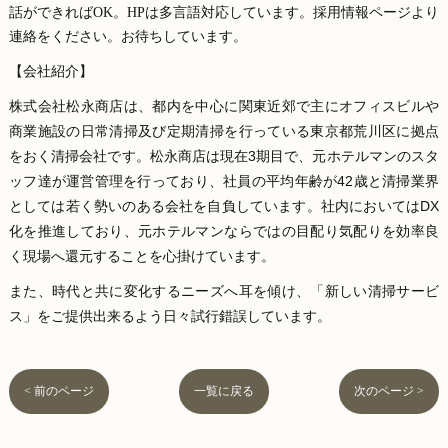
話ができればOK。HPは多言語対応しています。採用情報ページより
連絡をください。お待ちしています。
【会社紹介】
株式会社松永商店は、都内を中心に関東近郊で主にオフィスビルや
商業施設の日常清掃及び定期清掃を行っている東京都荒川区に拠点
をおく清掃会社です。松永商店は現在3期目で、元ホテルマンのスタ
ッフ達が運営管理を行っており、社員の平均年齢が42歳と清掃業界
としては若く勢いのある会社を自負しています。社内においてはDX
化を推進しており、元ホテルマンならではの目配り気配りを効率良
く現場へ還元することを心掛けています。
また、時代と共に変化するニーズへ耳を傾け、「新しい清掃サービ
ス」をご提供出来るよう日々試行錯誤しています。
< 前のページ
一覧に戻る
次のページ >