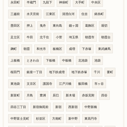
永田町
半蔵門
九段下
神保町
大手町
中央区
三越前
水天宮前
江東区
清澄白河
住吉
錦糸町
墨田区
押上
曳舟
東向島
鐘ヶ淵
葛飾区
堀切
足立区
牛田
北千住
小菅
埼玉県
朝霞市
朝霞台
麹町
朝霞
和光市
板橋区
成増
下赤塚
東武練馬
上板橋
ときわ台
下板橋
中板橋
北池袋
池袋
桜田門
銀座一丁目
地下鉄成増
地下鉄赤塚
千川
要町
東池袋
文京区
護国寺
江戸川橋
飯田橋
市ヶ谷
新富町
月島
豊洲
辰巳
新木場
赤坂見附
四谷
四谷三丁目
新宿御苑前
新宿
西新宿
中野新橋
中野富士見町
杉並区
方南町
新中野
東高円寺