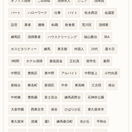
オフィス清掃
ごみ回収
清掃求人
シニア
清掃員
パート
ハローワーク
仕事
バイト
松永商店
会議室
設営
業者
腰痛
転職
飲食業
荒川区
清掃業
練馬区
清掃業者
ハウスクリーニング
福山雅治
JRA
ホスピタリティー
練馬
東京都
外国人
20代
週６日
3時間
ホテル清掃
最低賃金
正社員
留学生
雇用
中野区
豊島区
東中野
アルバイト
中野坂上
小竹向原
新桜台
椎名町
新宿区
中井
東長崎
江古田
桜台
中村橋
豊島園
富士見台
練馬高野台
石神井公園
大泉学園
西東京市
保谷
ひばりが丘
東久留米市
東久留米
清瀬
週5
練馬春日町
光が丘
平和台