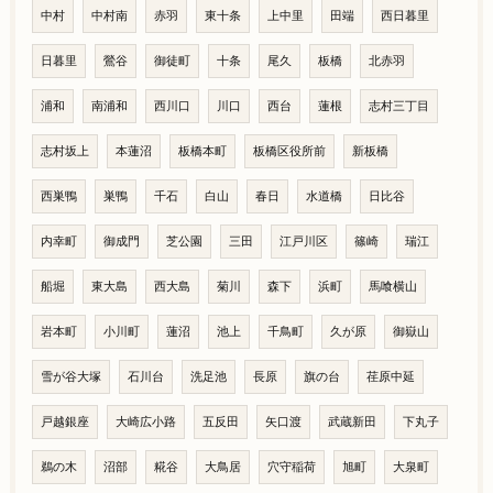
中村
中村南
赤羽
東十条
上中里
田端
西日暮里
日暮里
鶯谷
御徒町
十条
尾久
板橋
北赤羽
浦和
南浦和
西川口
川口
西台
蓮根
志村三丁目
志村坂上
本蓮沼
板橋本町
板橋区役所前
新板橋
西巣鴨
巣鴨
千石
白山
春日
水道橋
日比谷
内幸町
御成門
芝公園
三田
江戸川区
篠崎
瑞江
船堀
東大島
西大島
菊川
森下
浜町
馬喰横山
岩本町
小川町
蓮沼
池上
千鳥町
久が原
御嶽山
雪が谷大塚
石川台
洗足池
長原
旗の台
荏原中延
戸越銀座
大崎広小路
五反田
矢口渡
武蔵新田
下丸子
鵜の木
沼部
糀谷
大鳥居
穴守稲荷
旭町
大泉町