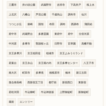
三鷹市
井の頭公園
武蔵野市
吉祥寺
下高井戸
桜上水
上北沢
八幡山
芦花公園
千歳烏山
調布市
仙川
つつじが丘
柴崎
国領
布田
調布
西調布
飛田給
府中市
武蔵野台
多磨霊園
東府中
府中
分倍河原
中河原
多摩市
聖蹟桜ヶ丘
日野市
百草園
高幡不動
京王多摩川
京王稲田堤
稲城市
京王よみうりランド
若葉台
京王永山
京王堀の内
京王多摩センター
八王子市
南大沢
町田市
多摩境
相模原市
橋本
新江古田
落合南長崎
西新宿五丁目
都庁前
新宿西口
東新宿
若松河田
牛込柳町
牛込神楽坂
上野御徒町
新御徒町
蔵前
エントリー