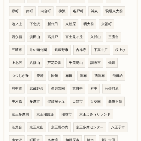
緑町
南町
向台町
柳沢
谷戸町
神泉
駒場東大前
池ノ上
下北沢
新代田
東松原
明大前
永福町
西永福
浜田山
高井戸
富士見ヶ丘
久我山
三鷹台
三鷹市
井の頭公園
武蔵野市
吉祥寺
下高井戸
桜上水
上北沢
八幡山
芦花公園
千歳烏山
調布市
仙川
つつじが丘
柴崎
国領
布田
調布
西調布
飛田給
府中市
武蔵野台
多磨霊園
東府中
府中
分倍河原
中河原
多摩市
聖蹟桜ヶ丘
日野市
百草園
高幡不動
京王多摩川
京王稲田堤
稲城市
京王よみうりランド
若葉台
京王永山
京王堀の内
京王多摩センター
八王子市
南大沢
町田市
多摩境
相模原市
橋本
新江古田