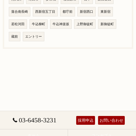
落合南長崎
西新宿五丁目
都庁前
新宿西口
東新宿
若松河田
牛込柳町
牛込神楽坂
上野御徒町
新御徒町
蔵前
エントリー
03-6458-3231
採用申込
お問い合わせ
ホーム
コンセプト