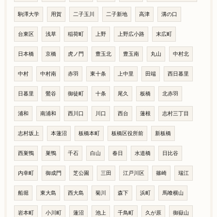
駒澤大学
用賀
二子玉川
二子新地
高津
溝の口
台東区
浅草
稲荷町
上野
上野広小路
末広町
日本橋
京橋
虎ノ門
豊玉北
豊玉南
丸山
中村北
中村
中村南
赤羽
東十条
上中里
田端
西日暮里
日暮里
鶯谷
御徒町
十条
尾久
板橋
北赤羽
浦和
南浦和
西川口
川口
西台
蓮根
志村三丁目
志村坂上
本蓮沼
板橋本町
板橋区役所前
新板橋
西巣鴨
巣鴨
千石
白山
春日
水道橋
日比谷
内幸町
御成門
芝公園
三田
江戸川区
篠崎
瑞江
船堀
東大島
西大島
菊川
森下
浜町
馬喰横山
岩本町
小川町
蓮沼
池上
千鳥町
久が原
御嶽山