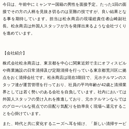
今日は、午前中にミャンマー国籍の男性を面接予定。たった1回の面
接でその方の人柄を見抜き切るのは至難の技ですが、良い結果とな
る事を期待しています。担当は松永商店の現場総責任者山崎副社
長。松永商店は外国人スタッフが力を発揮出来るような会社づくり
を進めています。
【会社紹介】
株式会社松永商店は、東京都を中心に関東近郊で主にオフィスビル
や商業施設の日常清掃及び定期清掃を行っている東京都荒川区に拠
点をおく清掃会社です。松永商店は現在3期目で、元ホテルマンのス
タッフ達が運営管理を行っており、社員の平均年齢が42歳と清掃業
界としては若く勢いのある会社を自負しています。社内においては
外国人スタッフの受け入れを推進しており、元ホテルマンならでは
のグローバルな視点での目配り気配りを効率良く現場へ還元するこ
とを心掛けています。
また、時代と共に変化するニーズへ耳を傾け、「新しい清掃サービ