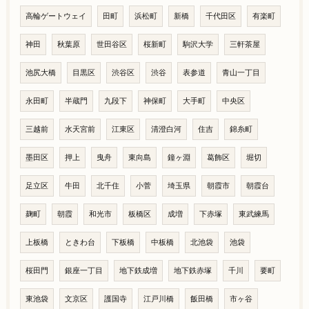
高輪ゲートウェイ
田町
浜松町
新橋
千代田区
有楽町
神田
秋葉原
世田谷区
桜新町
駒沢大学
三軒茶屋
池尻大橋
目黒区
渋谷区
渋谷
表参道
青山一丁目
永田町
半蔵門
九段下
神保町
大手町
中央区
三越前
水天宮前
江東区
清澄白河
住吉
錦糸町
墨田区
押上
曳舟
東向島
鐘ヶ淵
葛飾区
堀切
足立区
牛田
北千住
小菅
埼玉県
朝霞市
朝霞台
麹町
朝霞
和光市
板橋区
成増
下赤塚
東武練馬
上板橋
ときわ台
下板橋
中板橋
北池袋
池袋
桜田門
銀座一丁目
地下鉄成増
地下鉄赤塚
千川
要町
東池袋
文京区
護国寺
江戸川橋
飯田橋
市ヶ谷