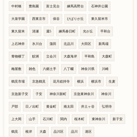
中村橋
豊島園
富士見台
練馬高野台
石神井公園
大泉学園
西東京市
保谷
ひばりが丘
東久留米市
東久留米
清瀬
週5
練馬春日町
光が丘
平和台
上石神井
氷川台
蒲田
北品川
大田区
新馬場
青物横丁
鮫洲
立会川
大森海岸
平和島
大森町
梅屋敷
雑色
六郷土手
八丁畷
神奈川県
川崎
鶴見市場
京急鶴見
花月総持寺
横浜
横浜市
生麦
京急新子安
子安
神奈川新町
京急東神奈川
神奈川
戸部
日ノ出町
黄金町
南太田
井土ヶ谷
弘明寺
上大岡
山手
石川町
関内
桜木町
東神奈川
新子安
鶴見
根岸
大森
品川区
品川
港区