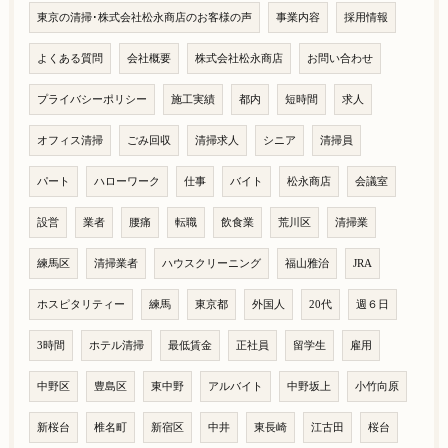
東京の清掃･株式会社松永商店のお客様の声
事業内容
採用情報
よくある質問
会社概要
株式会社松永商店
お問い合わせ
プライバシーポリシー
施工実績
都内
短時間
求人
オフィス清掃
ごみ回収
清掃求人
シニア
清掃員
パート
ハローワーク
仕事
バイト
松永商店
会議室
設営
業者
腰痛
転職
飲食業
荒川区
清掃業
練馬区
清掃業者
ハウスクリーニング
福山雅治
JRA
ホスピタリティー
練馬
東京都
外国人
20代
週６日
3時間
ホテル清掃
最低賃金
正社員
留学生
雇用
中野区
豊島区
東中野
アルバイト
中野坂上
小竹向原
新桜台
椎名町
新宿区
中井
東長崎
江古田
桜台