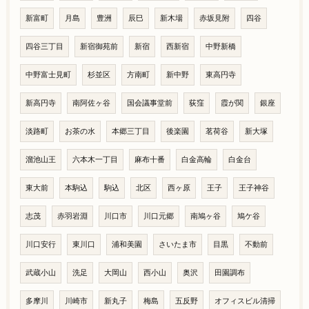
新富町
月島
豊洲
辰巳
新木場
赤坂見附
四谷
四谷三丁目
新宿御苑前
新宿
西新宿
中野新橋
中野富士見町
杉並区
方南町
新中野
東高円寺
新高円寺
南阿佐ヶ谷
国会議事堂前
荻窪
霞が関
銀座
淡路町
お茶の水
本郷三丁目
後楽園
茗荷谷
新大塚
溜池山王
六本木一丁目
麻布十番
白金高輪
白金台
東大前
本駒込
駒込
北区
西ヶ原
王子
王子神谷
志茂
赤羽岩淵
川口市
川口元郷
南鳩ヶ谷
鳩ケ谷
川口安行
東川口
浦和美園
さいたま市
目黒
不動前
武蔵小山
洗足
大岡山
西小山
奥沢
田園調布
多摩川
川崎市
新丸子
梅島
五反野
オフィスビル清掃