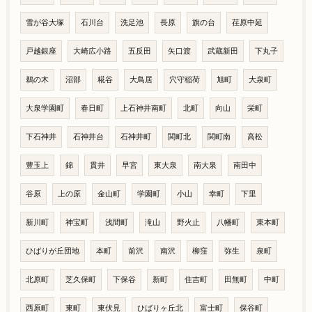
雪が谷大塚
石川台
洗足池
長原
旗の台
荏原中延
戸越銀座
大崎広小路
五反田
矢口渡
武蔵新田
下丸子
鵜の木
沼部
糀谷
大鳥居
穴守稲荷
旭町
大泉町
大泉学園町
春日町
上石神井南町
北町
向山
栄町
下石神井
石神井台
石神井町
関町北
関町南
高松
豊玉上
錦
貫井
早宮
東大泉
南大泉
南田中
谷原
上の原
金山町
学園町
小山
幸町
下里
新川町
神宝町
浅間町
滝山
野火止
八幡町
東本町
ひばりが丘団地
本町
前沢
南沢
柳窪
弥生
泉町
北原町
芝久保町
下保谷
新町
住吉町
田無町
中町
西原町
東町
東伏見
ひばりヶ丘北
富士町
保谷町