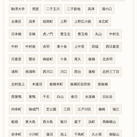
駒澤大学
用賀
二子玉川
二子新地
高津
溝の口
台東区
浅草
稲荷町
上野
上野広小路
末広町
日本橋
京橋
虎ノ門
豊玉北
豊玉南
丸山
中村北
中村
中村南
赤羽
東十条
上中里
田端
西日暮里
日暮里
鶯谷
御徒町
十条
尾久
板橋
北赤羽
浦和
南浦和
西川口
川口
西台
蓮根
志村三丁目
志村坂上
本蓮沼
板橋本町
板橋区役所前
新板橋
西巣鴨
巣鴨
千石
白山
春日
水道橋
日比谷
内幸町
御成門
芝公園
三田
江戸川区
篠崎
瑞江
船堀
東大島
西大島
菊川
森下
浜町
馬喰横山
岩本町
小川町
蓮沼
池上
千鳥町
久が原
御嶽山