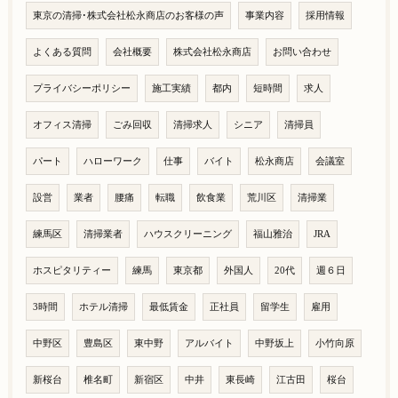
東京の清掃･株式会社松永商店のお客様の声
事業内容
採用情報
よくある質問
会社概要
株式会社松永商店
お問い合わせ
プライバシーポリシー
施工実績
都内
短時間
求人
オフィス清掃
ごみ回収
清掃求人
シニア
清掃員
パート
ハローワーク
仕事
バイト
松永商店
会議室
設営
業者
腰痛
転職
飲食業
荒川区
清掃業
練馬区
清掃業者
ハウスクリーニング
福山雅治
JRA
ホスピタリティー
練馬
東京都
外国人
20代
週６日
3時間
ホテル清掃
最低賃金
正社員
留学生
雇用
中野区
豊島区
東中野
アルバイト
中野坂上
小竹向原
新桜台
椎名町
新宿区
中井
東長崎
江古田
桜台