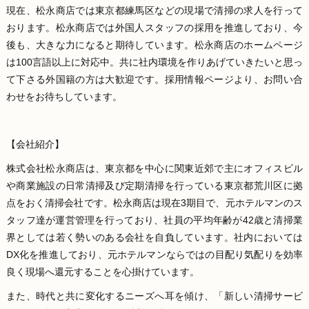
現在、松永商店では東京都練馬区などの現場で清掃の求人を行って
おります。松永商店では外国人スタッフの採用を推進しており、今
後も、大きな力になると期待しています。松永商店のホームページ
は100言語以上に対応中。共に社内環境を作りあげていきたいと思っ
て下さる外国籍の方は大歓迎です。採用情報ページより、お問い合
わせをお待ちしています。
【会社紹介】
株式会社松永商店は、東京都を中心に関東近郊で主にオフィスビル
や商業施設の日常清掃及び定期清掃を行っている東京都荒川区に拠
点をおく清掃会社です。松永商店は現在3期目で、元ホテルマンのス
タッフ達が運営管理を行っており、社員の平均年齢が42歳と清掃業
界としては若く勢いのある会社を自負しています。社内においては
DX化を推進しており、元ホテルマンならではの目配り気配りを効率
良く現場へ還元することを心掛けています。
また、時代と共に変化するニーズへ耳を傾け、「新しい清掃サービ