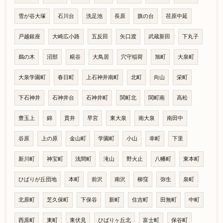
雪が谷大塚
石川台
洗足池
長原
旗の台
荏原中延
戸越銀座
大崎広小路
五反田
矢口渡
武蔵新田
下丸子
鵜の木
沼部
糀谷
大鳥居
穴守稲荷
旭町
大泉町
大泉学園町
春日町
上石神井南町
北町
向山
栄町
下石神井
石神井台
石神井町
関町北
関町南
高松
豊玉上
錦
貫井
早宮
東大泉
南大泉
南田中
谷原
上の原
金山町
学園町
小山
幸町
下里
新川町
神宝町
浅間町
滝山
野火止
八幡町
東本町
ひばりが丘団地
本町
前沢
南沢
柳窪
弥生
泉町
北原町
芝久保町
下保谷
新町
住吉町
田無町
中町
西原町
東町
東伏見
ひばりヶ丘北
富士町
保谷町