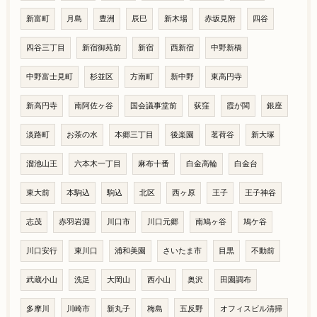
新富町
月島
豊洲
辰巳
新木場
赤坂見附
四谷
四谷三丁目
新宿御苑前
新宿
西新宿
中野新橋
中野富士見町
杉並区
方南町
新中野
東高円寺
新高円寺
南阿佐ヶ谷
国会議事堂前
荻窪
霞が関
銀座
淡路町
お茶の水
本郷三丁目
後楽園
茗荷谷
新大塚
溜池山王
六本木一丁目
麻布十番
白金高輪
白金台
東大前
本駒込
駒込
北区
西ヶ原
王子
王子神谷
志茂
赤羽岩淵
川口市
川口元郷
南鳩ヶ谷
鳩ケ谷
川口安行
東川口
浦和美園
さいたま市
目黒
不動前
武蔵小山
洗足
大岡山
西小山
奥沢
田園調布
多摩川
川崎市
新丸子
梅島
五反野
オフィスビル清掃