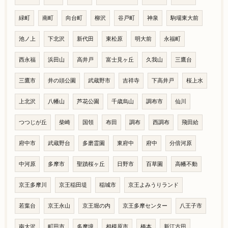
緑町
南町
向台町
柳沢
谷戸町
神泉
駒場東大前
池ノ上
下北沢
新代田
東松原
明大前
永福町
西永福
浜田山
高井戸
富士見ヶ丘
久我山
三鷹台
三鷹市
井の頭公園
武蔵野市
吉祥寺
下高井戸
桜上水
上北沢
八幡山
芦花公園
千歳烏山
調布市
仙川
つつじが丘
柴崎
国領
布田
調布
西調布
飛田給
府中市
武蔵野台
多磨霊園
東府中
府中
分倍河原
中河原
多摩市
聖蹟桜ヶ丘
日野市
百草園
高幡不動
京王多摩川
京王稲田堤
稲城市
京王よみうりランド
若葉台
京王永山
京王堀の内
京王多摩センター
八王子市
南大沢
町田市
多摩境
相模原市
橋本
新江古田