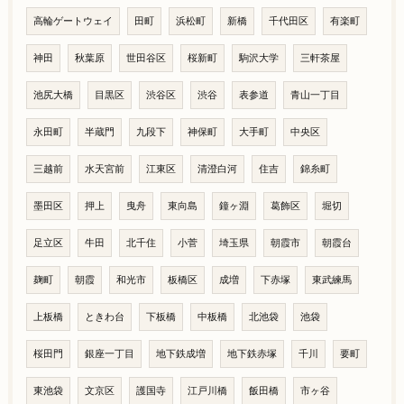
高輪ゲートウェイ
田町
浜松町
新橋
千代田区
有楽町
神田
秋葉原
世田谷区
桜新町
駒沢大学
三軒茶屋
池尻大橋
目黒区
渋谷区
渋谷
表参道
青山一丁目
永田町
半蔵門
九段下
神保町
大手町
中央区
三越前
水天宮前
江東区
清澄白河
住吉
錦糸町
墨田区
押上
曳舟
東向島
鐘ヶ淵
葛飾区
堀切
足立区
牛田
北千住
小菅
埼玉県
朝霞市
朝霞台
麹町
朝霞
和光市
板橋区
成増
下赤塚
東武練馬
上板橋
ときわ台
下板橋
中板橋
北池袋
池袋
桜田門
銀座一丁目
地下鉄成増
地下鉄赤塚
千川
要町
東池袋
文京区
護国寺
江戸川橋
飯田橋
市ヶ谷