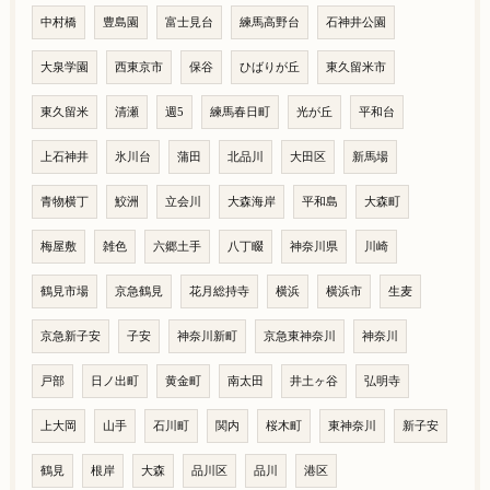
中村橋
豊島園
富士見台
練馬高野台
石神井公園
大泉学園
西東京市
保谷
ひばりが丘
東久留米市
東久留米
清瀬
週5
練馬春日町
光が丘
平和台
上石神井
氷川台
蒲田
北品川
大田区
新馬場
青物横丁
鮫洲
立会川
大森海岸
平和島
大森町
梅屋敷
雑色
六郷土手
八丁畷
神奈川県
川崎
鶴見市場
京急鶴見
花月総持寺
横浜
横浜市
生麦
京急新子安
子安
神奈川新町
京急東神奈川
神奈川
戸部
日ノ出町
黄金町
南太田
井土ヶ谷
弘明寺
上大岡
山手
石川町
関内
桜木町
東神奈川
新子安
鶴見
根岸
大森
品川区
品川
港区