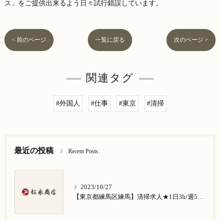
ス」をご提供出来るよう日々試行錯誤しています。
< 前のページ
一覧に戻る
次のページ >
関連タグ
#外国人
#仕事
#東京
#清掃
最近の投稿
Recent Posts
2023/10/27
【東京都練馬区練馬】清掃求人★1日3h/週5日/祝日お休み★谷原在住の方歓迎