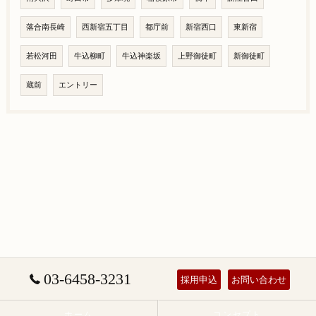
落合南長崎
西新宿五丁目
都庁前
新宿西口
東新宿
若松河田
牛込柳町
牛込神楽坂
上野御徒町
新御徒町
蔵前
エントリー
03-6458-3231
採用申込
お問い合わせ
ホーム
コンセプト