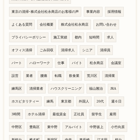
東京の清掃･株式会社松永商店のお客様の声
事業内容
採用情報
よくある質問
会社概要
株式会社松永商店
お問い合わせ
プライバシーポリシー
施工実績
都内
短時間
求人
オフィス清掃
ごみ回収
清掃求人
シニア
清掃員
パート
ハローワーク
仕事
バイト
松永商店
会議室
設営
業者
腰痛
転職
飲食業
荒川区
清掃業
練馬区
清掃業者
ハウスクリーニング
福山雅治
JRA
ホスピタリティー
練馬
東京都
外国人
20代
週６日
3時間
ホテル清掃
最低賃金
正社員
留学生
雇用
中野区
豊島区
東中野
アルバイト
中野坂上
小竹向原
新桜台
椎名町
新宿区
中井
東長崎
江古田
桜台