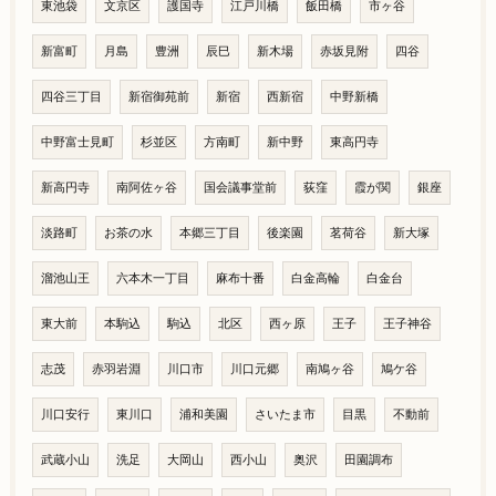
東池袋
文京区
護国寺
江戸川橋
飯田橋
市ヶ谷
新富町
月島
豊洲
辰巳
新木場
赤坂見附
四谷
四谷三丁目
新宿御苑前
新宿
西新宿
中野新橋
中野富士見町
杉並区
方南町
新中野
東高円寺
新高円寺
南阿佐ヶ谷
国会議事堂前
荻窪
霞が関
銀座
淡路町
お茶の水
本郷三丁目
後楽園
茗荷谷
新大塚
溜池山王
六本木一丁目
麻布十番
白金高輪
白金台
東大前
本駒込
駒込
北区
西ヶ原
王子
王子神谷
志茂
赤羽岩淵
川口市
川口元郷
南鳩ヶ谷
鳩ケ谷
川口安行
東川口
浦和美園
さいたま市
目黒
不動前
武蔵小山
洗足
大岡山
西小山
奥沢
田園調布