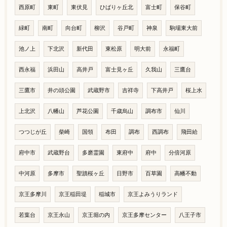
西原町
東町
東伏見
ひばりヶ丘北
富士町
保谷町
緑町
南町
向台町
柳沢
谷戸町
神泉
駒場東大前
池ノ上
下北沢
新代田
東松原
明大前
永福町
西永福
浜田山
高井戸
富士見ヶ丘
久我山
三鷹台
三鷹市
井の頭公園
武蔵野市
吉祥寺
下高井戸
桜上水
上北沢
八幡山
芦花公園
千歳烏山
調布市
仙川
つつじが丘
柴崎
国領
布田
調布
西調布
飛田給
府中市
武蔵野台
多磨霊園
東府中
府中
分倍河原
中河原
多摩市
聖蹟桜ヶ丘
日野市
百草園
高幡不動
京王多摩川
京王稲田堤
稲城市
京王よみうりランド
若葉台
京王永山
京王堀の内
京王多摩センター
八王子市