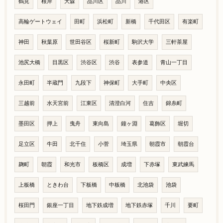
鶴見
根岸
大森
品川区
品川
港区
高輪ゲートウェイ
田町
浜松町
新橋
千代田区
有楽町
神田
秋葉原
世田谷区
桜新町
駒沢大学
三軒茶屋
池尻大橋
目黒区
渋谷区
渋谷
表参道
青山一丁目
永田町
半蔵門
九段下
神保町
大手町
中央区
三越前
水天宮前
江東区
清澄白河
住吉
錦糸町
墨田区
押上
曳舟
東向島
鐘ヶ淵
葛飾区
堀切
足立区
牛田
北千住
小菅
埼玉県
朝霞市
朝霞台
麹町
朝霞
和光市
板橋区
成増
下赤塚
東武練馬
上板橋
ときわ台
下板橋
中板橋
北池袋
池袋
桜田門
銀座一丁目
地下鉄成増
地下鉄赤塚
千川
要町