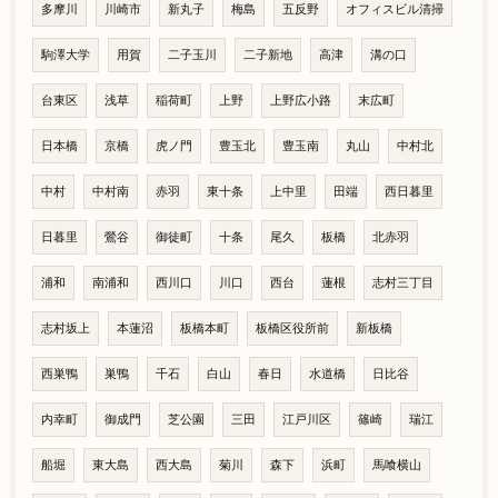
多摩川
川崎市
新丸子
梅島
五反野
オフィスビル清掃
駒澤大学
用賀
二子玉川
二子新地
高津
溝の口
台東区
浅草
稲荷町
上野
上野広小路
末広町
日本橋
京橋
虎ノ門
豊玉北
豊玉南
丸山
中村北
中村
中村南
赤羽
東十条
上中里
田端
西日暮里
日暮里
鶯谷
御徒町
十条
尾久
板橋
北赤羽
浦和
南浦和
西川口
川口
西台
蓮根
志村三丁目
志村坂上
本蓮沼
板橋本町
板橋区役所前
新板橋
西巣鴨
巣鴨
千石
白山
春日
水道橋
日比谷
内幸町
御成門
芝公園
三田
江戸川区
篠崎
瑞江
船堀
東大島
西大島
菊川
森下
浜町
馬喰横山