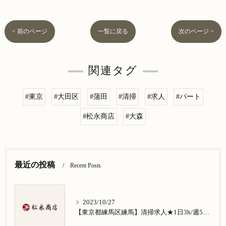
< 前のページ
一覧に戻る
次のページ >
関連タグ
#東京
#大田区
#蒲田
#清掃
#求人
#パート
#松永商店
#大森
最近の投稿
Recent Posts
2023/10/27
【東京都練馬区練馬】清掃求人★1日3h/週5日/祝日お休み★谷原在住の方歓迎