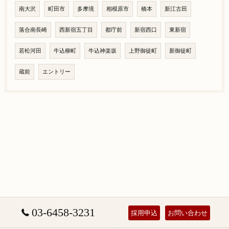
南大沢
町田市
多摩境
相模原市
橋本
新江古田
落合南長崎
西新宿五丁目
都庁前
新宿西口
東新宿
若松河田
牛込柳町
牛込神楽坂
上野御徒町
新御徒町
蔵前
エントリー
03-6458-3231
採用申込
お問い合わせ