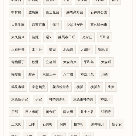
中村橋
豊島園
富士見台
練馬高野台
石神井公園
大泉学園
西東京市
保谷
ひばりが丘
東久留米市
東久留米
清瀬
週5
練馬春日町
光が丘
平和台
上石神井
氷川台
蒲田
北品川
大田区
新馬場
青物横丁
鮫洲
立会川
大森海岸
平和島
大森町
梅屋敷
雑色
六郷土手
八丁畷
神奈川県
川崎
鶴見市場
京急鶴見
花月総持寺
横浜
横浜市
生麦
京急新子安
子安
神奈川新町
京急東神奈川
神奈川
戸部
日ノ出町
黄金町
南太田
井土ヶ谷
弘明寺
上大岡
山手
石川町
関内
桜木町
東神奈川
新子安