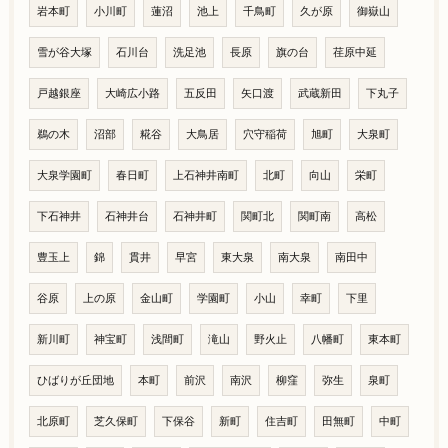
岩本町
小川町
蓮沼
池上
千鳥町
久が原
御嶽山
雪が谷大塚
石川台
洗足池
長原
旗の台
荏原中延
戸越銀座
大崎広小路
五反田
矢口渡
武蔵新田
下丸子
鵜の木
沼部
糀谷
大鳥居
穴守稲荷
旭町
大泉町
大泉学園町
春日町
上石神井南町
北町
向山
栄町
下石神井
石神井台
石神井町
関町北
関町南
高松
豊玉上
錦
貫井
早宮
東大泉
南大泉
南田中
谷原
上の原
金山町
学園町
小山
幸町
下里
新川町
神宝町
浅間町
滝山
野火止
八幡町
東本町
ひばりが丘団地
本町
前沢
南沢
柳窪
弥生
泉町
北原町
芝久保町
下保谷
新町
住吉町
田無町
中町