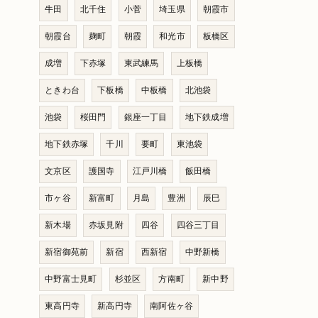
牛田
北千住
小菅
埼玉県
朝霞市
朝霞台
麹町
朝霞
和光市
板橋区
成増
下赤塚
東武練馬
上板橋
ときわ台
下板橋
中板橋
北池袋
池袋
桜田門
銀座一丁目
地下鉄成増
地下鉄赤塚
千川
要町
東池袋
文京区
護国寺
江戸川橋
飯田橋
市ヶ谷
新富町
月島
豊洲
辰巳
新木場
赤坂見附
四谷
四谷三丁目
新宿御苑前
新宿
西新宿
中野新橋
中野富士見町
杉並区
方南町
新中野
東高円寺
新高円寺
南阿佐ヶ谷