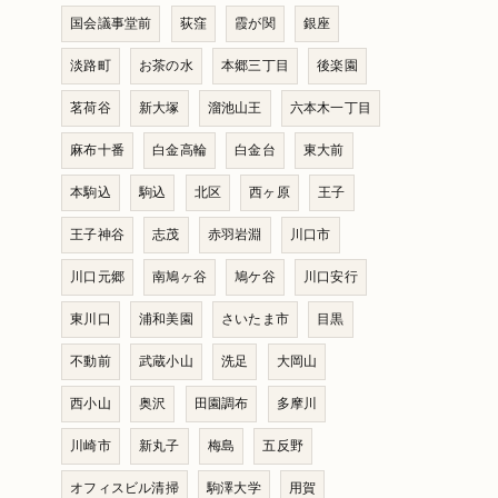
国会議事堂前
荻窪
霞が関
銀座
淡路町
お茶の水
本郷三丁目
後楽園
茗荷谷
新大塚
溜池山王
六本木一丁目
麻布十番
白金高輪
白金台
東大前
本駒込
駒込
北区
西ヶ原
王子
王子神谷
志茂
赤羽岩淵
川口市
川口元郷
南鳩ヶ谷
鳩ケ谷
川口安行
東川口
浦和美園
さいたま市
目黒
不動前
武蔵小山
洗足
大岡山
西小山
奥沢
田園調布
多摩川
川崎市
新丸子
梅島
五反野
オフィスビル清掃
駒澤大学
用賀