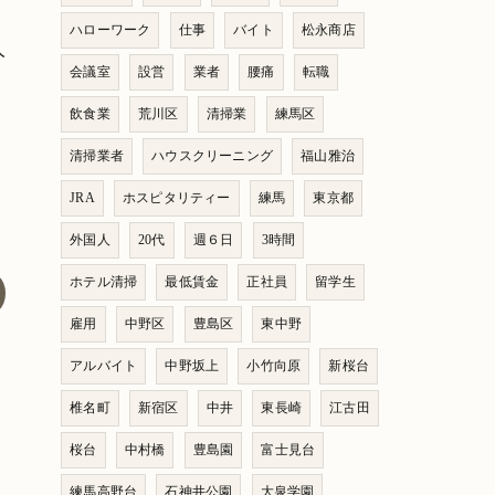
ハローワーク
仕事
バイト
松永商店
人
会議室
設営
業者
腰痛
転職
飲食業
荒川区
清掃業
練馬区
清掃業者
ハウスクリーニング
福山雅治
JRA
ホスピタリティー
練馬
東京都
外国人
20代
週６日
3時間
ホテル清掃
最低賃金
正社員
留学生
雇用
中野区
豊島区
東中野
アルバイト
中野坂上
小竹向原
新桜台
椎名町
新宿区
中井
東長崎
江古田
桜台
中村橋
豊島園
富士見台
練馬高野台
石神井公園
大泉学園