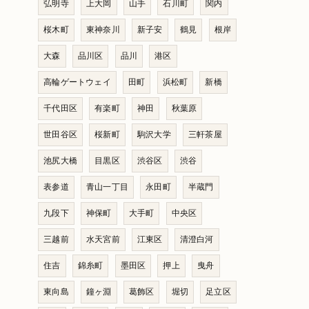
弘明寺
上大岡
山手
石川町
関内
桜木町
東神奈川
新子安
鶴見
根岸
大森
品川区
品川
港区
高輪ゲートウェイ
田町
浜松町
新橋
千代田区
有楽町
神田
秋葉原
世田谷区
桜新町
駒沢大学
三軒茶屋
池尻大橋
目黒区
渋谷区
渋谷
表参道
青山一丁目
永田町
半蔵門
九段下
神保町
大手町
中央区
三越前
水天宮前
江東区
清澄白河
住吉
錦糸町
墨田区
押上
曳舟
東向島
鐘ヶ淵
葛飾区
堀切
足立区