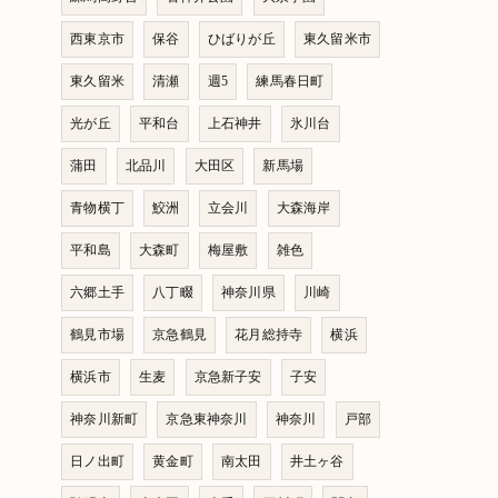
西東京市
保谷
ひばりが丘
東久留米市
東久留米
清瀬
週5
練馬春日町
光が丘
平和台
上石神井
氷川台
蒲田
北品川
大田区
新馬場
青物横丁
鮫洲
立会川
大森海岸
平和島
大森町
梅屋敷
雑色
六郷土手
八丁畷
神奈川県
川崎
鶴見市場
京急鶴見
花月総持寺
横浜
横浜市
生麦
京急新子安
子安
神奈川新町
京急東神奈川
神奈川
戸部
日ノ出町
黄金町
南太田
井土ヶ谷