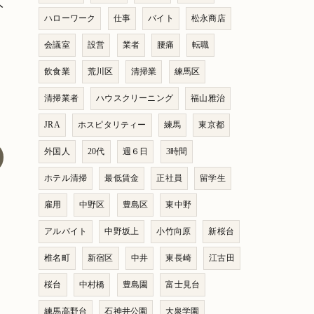
人
ハローワーク
仕事
バイト
松永商店
会議室
設営
業者
腰痛
転職
飲食業
荒川区
清掃業
練馬区
清掃業者
ハウスクリーニング
福山雅治
JRA
ホスピタリティー
練馬
東京都
外国人
20代
週６日
3時間
ホテル清掃
最低賃金
正社員
留学生
雇用
中野区
豊島区
東中野
アルバイト
中野坂上
小竹向原
新桜台
椎名町
新宿区
中井
東長崎
江古田
桜台
中村橋
豊島園
富士見台
練馬高野台
石神井公園
大泉学園