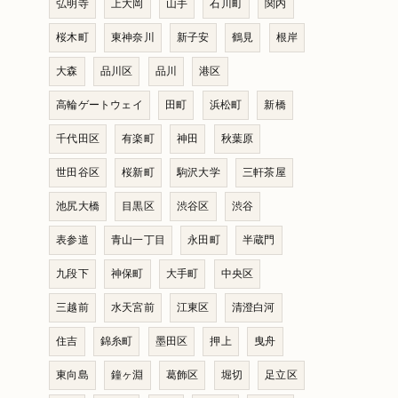
弘明寺
上大岡
山手
石川町
関内
桜木町
東神奈川
新子安
鶴見
根岸
大森
品川区
品川
港区
高輪ゲートウェイ
田町
浜松町
新橋
千代田区
有楽町
神田
秋葉原
世田谷区
桜新町
駒沢大学
三軒茶屋
池尻大橋
目黒区
渋谷区
渋谷
表参道
青山一丁目
永田町
半蔵門
九段下
神保町
大手町
中央区
三越前
水天宮前
江東区
清澄白河
住吉
錦糸町
墨田区
押上
曳舟
東向島
鐘ヶ淵
葛飾区
堀切
足立区