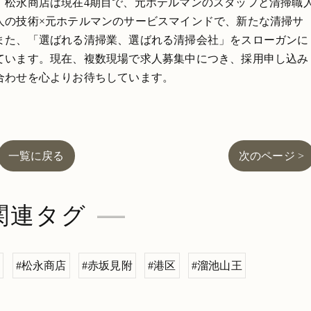
。松永商店は現在4期目で、元ホテルマンのスタッフと清掃職
人の技術×元ホテルマンのサービスマインドで、新たな清掃サ
また、「選ばれる清掃業、選ばれる清掃会社」をスローガンに
ています。現在、複数現場で求人募集中につき、採用申し込み
合わせを心よりお待ちしています。
一覧に戻る
次のページ >
関連タグ
ト
#松永商店
#赤坂見附
#港区
#溜池山王