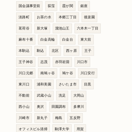
国会議事堂前
荻窪
霞が関
銀座
淡路町
お茶の水
本郷三丁目
後楽園
茗荷谷
新大塚
溜池山王
六本木一丁目
麻布十番
白金高輪
白金台
東大前
本駒込
駒込
北区
西ヶ原
王子
王子神谷
志茂
赤羽岩淵
川口市
川口元郷
南鳩ヶ谷
鳩ケ谷
川口安行
東川口
浦和美園
さいたま市
目黒
不動前
武蔵小山
洗足
大岡山
西小山
奥沢
田園調布
多摩川
川崎市
新丸子
梅島
五反野
オフィスビル清掃
駒澤大学
用賀