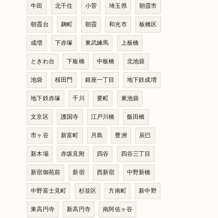
牛田
北千住
小菅
埼玉県
朝霞市
朝霞台
麹町
朝霞
和光市
板橋区
成増
下赤塚
東武練馬
上板橋
ときわ台
下板橋
中板橋
北池袋
池袋
桜田門
銀座一丁目
地下鉄成増
地下鉄赤塚
千川
要町
東池袋
文京区
護国寺
江戸川橋
飯田橋
市ヶ谷
新富町
月島
豊洲
辰巳
新木場
赤坂見附
四谷
四谷三丁目
新宿御苑前
新宿
西新宿
中野新橋
中野富士見町
杉並区
方南町
新中野
東高円寺
新高円寺
南阿佐ヶ谷