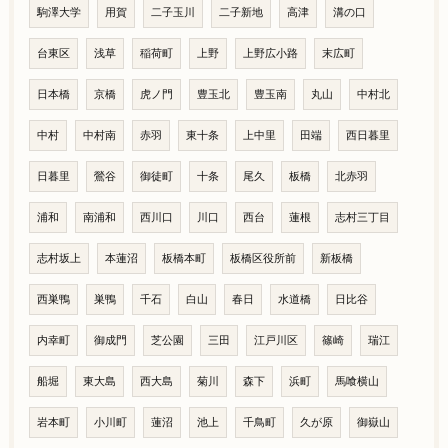
駒澤大学
用賀
二子玉川
二子新地
高津
溝の口
台東区
浅草
稲荷町
上野
上野広小路
末広町
日本橋
京橋
虎ノ門
豊玉北
豊玉南
丸山
中村北
中村
中村南
赤羽
東十条
上中里
田端
西日暮里
日暮里
鶯谷
御徒町
十条
尾久
板橋
北赤羽
浦和
南浦和
西川口
川口
西台
蓮根
志村三丁目
志村坂上
本蓮沼
板橋本町
板橋区役所前
新板橋
西巣鴨
巣鴨
千石
白山
春日
水道橋
日比谷
内幸町
御成門
芝公園
三田
江戸川区
篠崎
瑞江
船堀
東大島
西大島
菊川
森下
浜町
馬喰横山
岩本町
小川町
蓮沼
池上
千鳥町
久が原
御嶽山