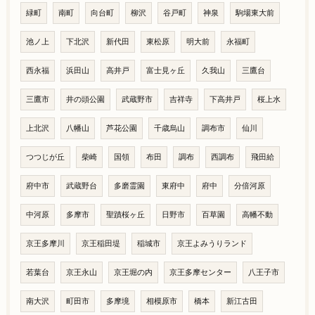
緑町
南町
向台町
柳沢
谷戸町
神泉
駒場東大前
池ノ上
下北沢
新代田
東松原
明大前
永福町
西永福
浜田山
高井戸
富士見ヶ丘
久我山
三鷹台
三鷹市
井の頭公園
武蔵野市
吉祥寺
下高井戸
桜上水
上北沢
八幡山
芦花公園
千歳烏山
調布市
仙川
つつじが丘
柴崎
国領
布田
調布
西調布
飛田給
府中市
武蔵野台
多磨霊園
東府中
府中
分倍河原
中河原
多摩市
聖蹟桜ヶ丘
日野市
百草園
高幡不動
京王多摩川
京王稲田堤
稲城市
京王よみうりランド
若葉台
京王永山
京王堀の内
京王多摩センター
八王子市
南大沢
町田市
多摩境
相模原市
橋本
新江古田