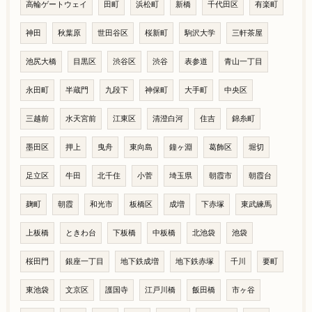
高輪ゲートウェイ
田町
浜松町
新橋
千代田区
有楽町
神田
秋葉原
世田谷区
桜新町
駒沢大学
三軒茶屋
池尻大橋
目黒区
渋谷区
渋谷
表参道
青山一丁目
永田町
半蔵門
九段下
神保町
大手町
中央区
三越前
水天宮前
江東区
清澄白河
住吉
錦糸町
墨田区
押上
曳舟
東向島
鐘ヶ淵
葛飾区
堀切
足立区
牛田
北千住
小菅
埼玉県
朝霞市
朝霞台
麹町
朝霞
和光市
板橋区
成増
下赤塚
東武練馬
上板橋
ときわ台
下板橋
中板橋
北池袋
池袋
桜田門
銀座一丁目
地下鉄成増
地下鉄赤塚
千川
要町
東池袋
文京区
護国寺
江戸川橋
飯田橋
市ヶ谷