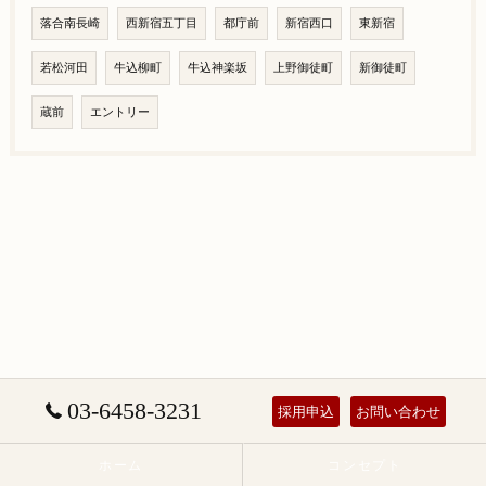
落合南長崎
西新宿五丁目
都庁前
新宿西口
東新宿
若松河田
牛込柳町
牛込神楽坂
上野御徒町
新御徒町
蔵前
エントリー
03-6458-3231
採用申込
お問い合わせ
ホーム
コンセプト