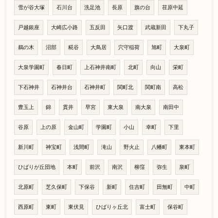
雪が谷大塚
石川台
洗足池
長原
旗の台
荏原中延
戸越銀座
大崎広小路
五反田
矢口渡
武蔵新田
下丸子
鵜の木
沼部
糀谷
大鳥居
穴守稲荷
旭町
大泉町
大泉学園町
春日町
上石神井南町
北町
向山
栄町
下石神井
石神井台
石神井町
関町北
関町南
高松
豊玉上
錦
貫井
早宮
東大泉
南大泉
南田中
谷原
上の原
金山町
学園町
小山
幸町
下里
新川町
神宝町
浅間町
滝山
野火止
八幡町
東本町
ひばりが丘団地
本町
前沢
南沢
柳窪
弥生
泉町
北原町
芝久保町
下保谷
新町
住吉町
田無町
中町
西原町
東町
東伏見
ひばりヶ丘北
富士町
保谷町