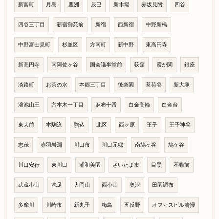
新富町
月島
豊洲
辰巳
新木場
赤坂見附
四谷
四谷三丁目
新宿御苑前
新宿
西新宿
中野新橋
中野富士見町
杉並区
方南町
新中野
東高円寺
新高円寺
南阿佐ヶ谷
国会議事堂前
荻窪
霞が関
銀座
淡路町
お茶の水
本郷三丁目
後楽園
茗荷谷
新大塚
溜池山王
六本木一丁目
麻布十番
白金高輪
白金台
東大前
本駒込
駒込
北区
西ヶ原
王子
王子神谷
志茂
赤羽岩淵
川口市
川口元郷
南鳩ヶ谷
鳩ケ谷
川口安行
東川口
浦和美園
さいたま市
目黒
不動前
武蔵小山
洗足
大岡山
西小山
奥沢
田園調布
多摩川
川崎市
新丸子
梅島
五反野
オフィスビル清掃