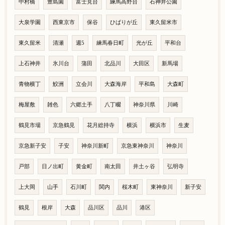
中村橋
豊島園
富士見台
練馬高野台
石神井公園
大泉学園
西東京市
保谷
ひばりが丘
東久留米市
東久留米
清瀬
週5
練馬春日町
光が丘
平和台
上石神井
氷川台
蒲田
北品川
大田区
新馬場
青物横丁
鮫洲
立会川
大森海岸
平和島
大森町
梅屋敷
雑色
六郷土手
八丁畷
神奈川県
川崎
鶴見市場
京急鶴見
花月総持寺
横浜
横浜市
生麦
京急新子安
子安
神奈川新町
京急東神奈川
神奈川
戸部
日ノ出町
黄金町
南太田
井土ヶ谷
弘明寺
上大岡
山手
石川町
関内
桜木町
東神奈川
新子安
鶴見
根岸
大森
品川区
品川
港区