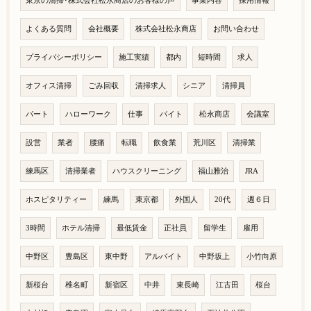
東京の清掃･株式会社松永商店のお客様の声
事業内容
採用情報
よくある質問
会社概要
株式会社松永商店
お問い合わせ
プライバシーポリシー
施工実績
都内
短時間
求人
オフィス清掃
ごみ回収
清掃求人
シニア
清掃員
パート
ハローワーク
仕事
バイト
松永商店
会議室
設営
業者
腰痛
転職
飲食業
荒川区
清掃業
練馬区
清掃業者
ハウスクリーニング
福山雅治
JRA
ホスピタリティー
練馬
東京都
外国人
20代
週６日
3時間
ホテル清掃
最低賃金
正社員
留学生
雇用
中野区
豊島区
東中野
アルバイト
中野坂上
小竹向原
新桜台
椎名町
新宿区
中井
東長崎
江古田
桜台