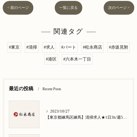
< 前のページ
一覧に戻る
次のページ >
関連タグ
#東京
#清掃
#求人
#パート
#松永商店
#赤坂見附
#港区
#六本木一丁目
最近の投稿
Recent Posts
2023/10/27
【東京都練馬区練馬】清掃求人★1日3h/週5日/祝日お休み★谷原在住の方歓迎