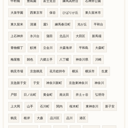
中村橋
豊島園
富士見台
練馬高野台
石神井公園
大泉学園
西東京市
保谷
ひばりが丘
東久留米市
東久留米
清瀬
週5
練馬春日町
光が丘
平和台
上石神井
氷川台
蒲田
北品川
大田区
新馬場
青物横丁
鮫洲
立会川
大森海岸
平和島
大森町
梅屋敷
雑色
六郷土手
八丁畷
神奈川県
川崎
鶴見市場
京急鶴見
花月総持寺
横浜
横浜市
生麦
京急新子安
子安
神奈川新町
京急東神奈川
神奈川
戸部
日ノ出町
黄金町
南太田
井土ヶ谷
弘明寺
上大岡
山手
石川町
関内
桜木町
東神奈川
新子安
鶴見
根岸
大森
品川区
品川
港区