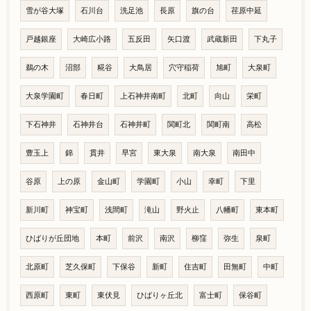
雪が谷大塚
石川台
洗足池
長原
旗の台
荏原中延
戸越銀座
大崎広小路
五反田
矢口渡
武蔵新田
下丸子
鵜の木
沼部
糀谷
大鳥居
穴守稲荷
旭町
大泉町
大泉学園町
春日町
上石神井南町
北町
向山
栄町
下石神井
石神井台
石神井町
関町北
関町南
高松
豊玉上
錦
貫井
早宮
東大泉
南大泉
南田中
谷原
上の原
金山町
学園町
小山
幸町
下里
新川町
神宝町
浅間町
滝山
野火止
八幡町
東本町
ひばりが丘団地
本町
前沢
南沢
柳窪
弥生
泉町
北原町
芝久保町
下保谷
新町
住吉町
田無町
中町
西原町
東町
東伏見
ひばりヶ丘北
富士町
保谷町