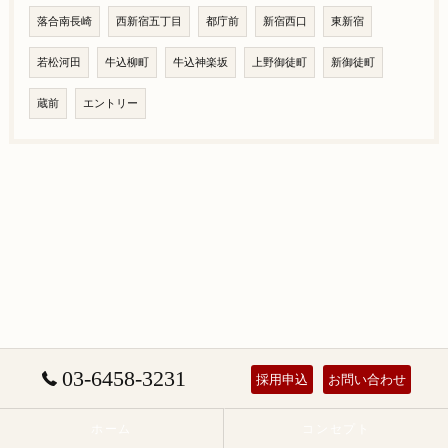
落合南長崎
西新宿五丁目
都庁前
新宿西口
東新宿
若松河田
牛込柳町
牛込神楽坂
上野御徒町
新御徒町
蔵前
エントリー
03-6458-3231
採用申込
お問い合わせ
ホーム
コンセプト