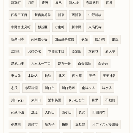
新富町
月島
豊洲
辰巳
新木場
赤坂見附
四谷
四谷三丁目
新宿御苑前
新宿
西新宿
中野新橋
中野富士見町
杉並区
方南町
新中野
東高円寺
新高円寺
南阿佐ヶ谷
国会議事堂前
荻窪
霞が関
銀座
淡路町
お茶の水
本郷三丁目
後楽園
茗荷谷
新大塚
溜池山王
六本木一丁目
麻布十番
白金高輪
白金台
東大前
本駒込
駒込
北区
西ヶ原
王子
王子神谷
志茂
赤羽岩淵
川口市
川口元郷
南鳩ヶ谷
鳩ケ谷
川口安行
東川口
浦和美園
さいたま市
目黒
不動前
武蔵小山
洗足
大岡山
西小山
奥沢
田園調布
多摩川
川崎市
新丸子
梅島
五反野
オフィスビル清掃