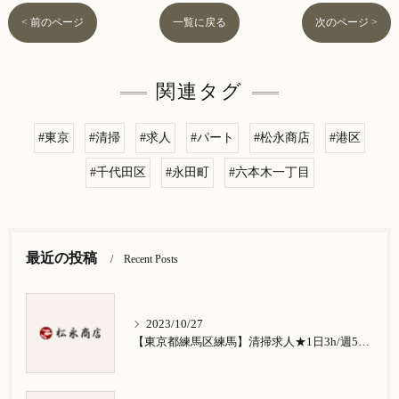
< 前のページ
一覧に戻る
次のページ >
関連タグ
#東京
#清掃
#求人
#パート
#松永商店
#港区
#千代田区
#永田町
#六本木一丁目
最近の投稿
Recent Posts
2023/10/27
【東京都練馬区練馬】清掃求人★1日3h/週5日/祝日お休み★谷原在住の方歓迎