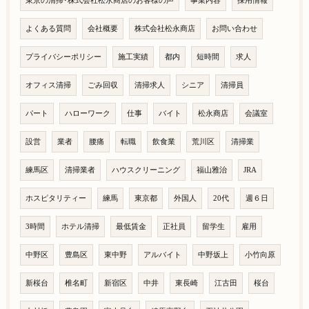
東京の清掃･株式会社松永商店のお客様の声
事業内容
採用情報
よくある質問
会社概要
株式会社松永商店
お問い合わせ
プライバシーポリシー
施工実績
都内
短時間
求人
オフィス清掃
ごみ回収
清掃求人
シニア
清掃員
パート
ハローワーク
仕事
バイト
松永商店
会議室
設営
業者
腰痛
転職
飲食業
荒川区
清掃業
練馬区
清掃業者
ハウスクリーニング
福山雅治
JRA
ホスピタリティー
練馬
東京都
外国人
20代
週６日
3時間
ホテル清掃
最低賃金
正社員
留学生
雇用
中野区
豊島区
東中野
アルバイト
中野坂上
小竹向原
新桜台
椎名町
新宿区
中井
東長崎
江古田
桜台