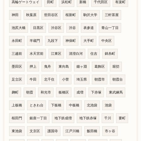
高輪ゲートウェイ
田町
浜松町
新橋
千代田区
有楽町
神田
秋葉原
世田谷区
桜新町
駒沢大学
三軒茶屋
池尻大橋
目黒区
渋谷区
渋谷
表参道
青山一丁目
永田町
半蔵門
九段下
神保町
大手町
中央区
三越前
水天宮前
江東区
清澄白河
住吉
錦糸町
墨田区
押上
曳舟
東向島
鐘ヶ淵
葛飾区
堀切
足立区
牛田
北千住
小菅
埼玉県
朝霞市
朝霞台
麹町
朝霞
和光市
板橋区
成増
下赤塚
東武練馬
上板橋
ときわ台
下板橋
中板橋
北池袋
池袋
桜田門
銀座一丁目
地下鉄成増
地下鉄赤塚
千川
要町
東池袋
文京区
護国寺
江戸川橋
飯田橋
市ヶ谷