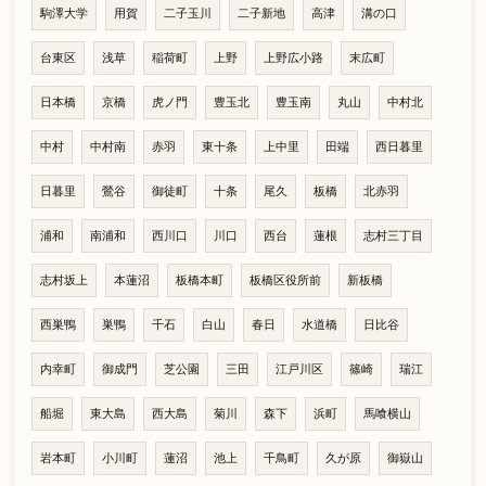
駒澤大学
用賀
二子玉川
二子新地
高津
溝の口
台東区
浅草
稲荷町
上野
上野広小路
末広町
日本橋
京橋
虎ノ門
豊玉北
豊玉南
丸山
中村北
中村
中村南
赤羽
東十条
上中里
田端
西日暮里
日暮里
鶯谷
御徒町
十条
尾久
板橋
北赤羽
浦和
南浦和
西川口
川口
西台
蓮根
志村三丁目
志村坂上
本蓮沼
板橋本町
板橋区役所前
新板橋
西巣鴨
巣鴨
千石
白山
春日
水道橋
日比谷
内幸町
御成門
芝公園
三田
江戸川区
篠崎
瑞江
船堀
東大島
西大島
菊川
森下
浜町
馬喰横山
岩本町
小川町
蓮沼
池上
千鳥町
久が原
御嶽山