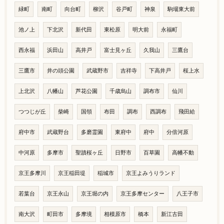
緑町
南町
向台町
柳沢
谷戸町
神泉
駒場東大前
池ノ上
下北沢
新代田
東松原
明大前
永福町
西永福
浜田山
高井戸
富士見ヶ丘
久我山
三鷹台
三鷹市
井の頭公園
武蔵野市
吉祥寺
下高井戸
桜上水
上北沢
八幡山
芦花公園
千歳烏山
調布市
仙川
つつじが丘
柴崎
国領
布田
調布
西調布
飛田給
府中市
武蔵野台
多磨霊園
東府中
府中
分倍河原
中河原
多摩市
聖蹟桜ヶ丘
日野市
百草園
高幡不動
京王多摩川
京王稲田堤
稲城市
京王よみうりランド
若葉台
京王永山
京王堀の内
京王多摩センター
八王子市
南大沢
町田市
多摩境
相模原市
橋本
新江古田