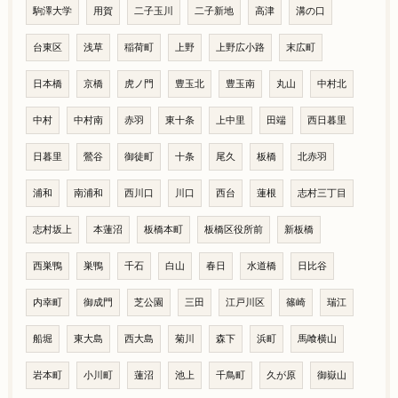
駒澤大学
用賀
二子玉川
二子新地
高津
溝の口
台東区
浅草
稲荷町
上野
上野広小路
末広町
日本橋
京橋
虎ノ門
豊玉北
豊玉南
丸山
中村北
中村
中村南
赤羽
東十条
上中里
田端
西日暮里
日暮里
鶯谷
御徒町
十条
尾久
板橋
北赤羽
浦和
南浦和
西川口
川口
西台
蓮根
志村三丁目
志村坂上
本蓮沼
板橋本町
板橋区役所前
新板橋
西巣鴨
巣鴨
千石
白山
春日
水道橋
日比谷
内幸町
御成門
芝公園
三田
江戸川区
篠崎
瑞江
船堀
東大島
西大島
菊川
森下
浜町
馬喰横山
岩本町
小川町
蓮沼
池上
千鳥町
久が原
御嶽山