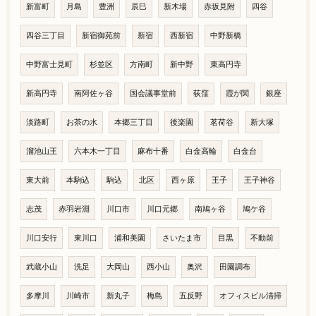
新富町
月島
豊洲
辰巳
新木場
赤坂見附
四谷
四谷三丁目
新宿御苑前
新宿
西新宿
中野新橋
中野富士見町
杉並区
方南町
新中野
東高円寺
新高円寺
南阿佐ヶ谷
国会議事堂前
荻窪
霞が関
銀座
淡路町
お茶の水
本郷三丁目
後楽園
茗荷谷
新大塚
溜池山王
六本木一丁目
麻布十番
白金高輪
白金台
東大前
本駒込
駒込
北区
西ヶ原
王子
王子神谷
志茂
赤羽岩淵
川口市
川口元郷
南鳩ヶ谷
鳩ケ谷
川口安行
東川口
浦和美園
さいたま市
目黒
不動前
武蔵小山
洗足
大岡山
西小山
奥沢
田園調布
多摩川
川崎市
新丸子
梅島
五反野
オフィスビル清掃