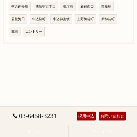
落合南長崎
西新宿五丁目
都庁前
新宿西口
東新宿
若松河田
牛込柳町
牛込神楽坂
上野御徒町
新御徒町
蔵前
エントリー
03-6458-3231
採用申込
お問い合わせ
ホーム
コンセプト