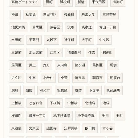
高輪ゲートウェイ
田町
浜松町
新橋
千代田区
有楽町
神田
秋葉原
世田谷区
桜新町
駒沢大学
三軒茶屋
池尻大橋
目黒区
渋谷区
渋谷
表参道
青山一丁目
永田町
半蔵門
九段下
神保町
大手町
中央区
三越前
水天宮前
江東区
清澄白河
住吉
錦糸町
墨田区
押上
曳舟
東向島
鐘ヶ淵
葛飾区
堀切
足立区
牛田
北千住
小菅
埼玉県
朝霞市
朝霞台
麹町
朝霞
和光市
板橋区
成増
下赤塚
東武練馬
上板橋
ときわ台
下板橋
中板橋
北池袋
池袋
桜田門
銀座一丁目
地下鉄成増
地下鉄赤塚
千川
要町
東池袋
文京区
護国寺
江戸川橋
飯田橋
市ヶ谷