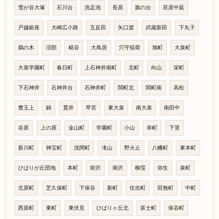
雪が谷大塚
石川台
洗足池
長原
旗の台
荏原中延
戸越銀座
大崎広小路
五反田
矢口渡
武蔵新田
下丸子
鵜の木
沼部
糀谷
大鳥居
穴守稲荷
旭町
大泉町
大泉学園町
春日町
上石神井南町
北町
向山
栄町
下石神井
石神井台
石神井町
関町北
関町南
高松
豊玉上
錦
貫井
早宮
東大泉
南大泉
南田中
谷原
上の原
金山町
学園町
小山
幸町
下里
新川町
神宝町
浅間町
滝山
野火止
八幡町
東本町
ひばりが丘団地
本町
前沢
南沢
柳窪
弥生
泉町
北原町
芝久保町
下保谷
新町
住吉町
田無町
中町
西原町
東町
東伏見
ひばりヶ丘北
富士町
保谷町