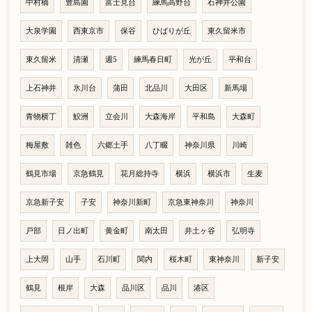
中村橋
豊島園
富士見台
練馬高野台
石神井公園
大泉学園
西東京市
保谷
ひばりが丘
東久留米市
東久留米
清瀬
週5
練馬春日町
光が丘
平和台
上石神井
氷川台
蒲田
北品川
大田区
新馬場
青物横丁
鮫洲
立会川
大森海岸
平和島
大森町
梅屋敷
雑色
六郷土手
八丁畷
神奈川県
川崎
鶴見市場
京急鶴見
花月総持寺
横浜
横浜市
生麦
京急新子安
子安
神奈川新町
京急東神奈川
神奈川
戸部
日ノ出町
黄金町
南太田
井土ヶ谷
弘明寺
上大岡
山手
石川町
関内
桜木町
東神奈川
新子安
鶴見
根岸
大森
品川区
品川
港区