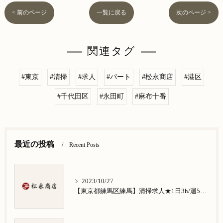
< 前のページ
一覧に戻る
次のページ >
関連タグ
#東京
#清掃
#求人
#パート
#松永商店
#港区
#千代田区
#永田町
#麻布十番
最近の投稿
Recent Posts
2023/10/27
【東京都練馬区練馬】清掃求人★1日3h/週5日/祝日お休み★谷原在住の方歓迎