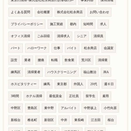
東京の清掃･株式会社松永商店のお客様の声
事業内容
採用情報
よくある質問
会社概要
株式会社松永商店
お問い合わせ
プライバシーポリシー
施工実績
都内
短時間
求人
オフィス清掃
ごみ回収
清掃求人
シニア
清掃員
パート
ハローワーク
仕事
バイト
松永商店
会議室
設営
業者
腰痛
転職
飲食業
荒川区
清掃業
練馬区
清掃業者
ハウスクリーニング
福山雅治
JRA
ホスピタリティー
練馬
東京都
外国人
20代
週６日
3時間
ホテル清掃
最低賃金
正社員
留学生
雇用
中野区
豊島区
東中野
アルバイト
中野坂上
小竹向原
新桜台
椎名町
新宿区
中井
東長崎
江古田
桜台