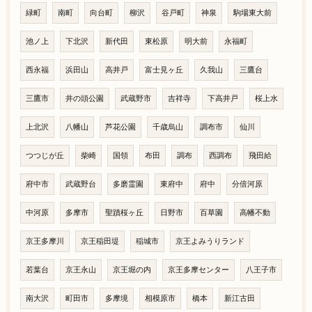
緑町
南町
向台町
柳沢
谷戸町
神泉
駒場東大前
池ノ上
下北沢
新代田
東松原
明大前
永福町
西永福
浜田山
高井戸
富士見ヶ丘
久我山
三鷹台
三鷹市
井の頭公園
武蔵野市
吉祥寺
下高井戸
桜上水
上北沢
八幡山
芦花公園
千歳烏山
調布市
仙川
つつじが丘
柴崎
国領
布田
調布
西調布
飛田給
府中市
武蔵野台
多磨霊園
東府中
府中
分倍河原
中河原
多摩市
聖蹟桜ヶ丘
日野市
百草園
高幡不動
京王多摩川
京王稲田堤
稲城市
京王よみうりランド
若葉台
京王永山
京王堀の内
京王多摩センター
八王子市
南大沢
町田市
多摩境
相模原市
橋本
新江古田