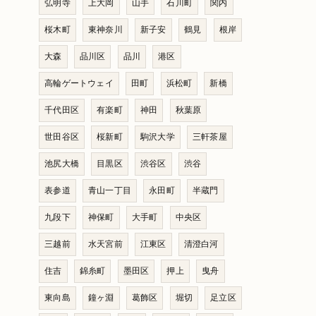
弘明寺
上大岡
山手
石川町
関内
桜木町
東神奈川
新子安
鶴見
根岸
大森
品川区
品川
港区
高輪ゲートウェイ
田町
浜松町
新橋
千代田区
有楽町
神田
秋葉原
世田谷区
桜新町
駒沢大学
三軒茶屋
池尻大橋
目黒区
渋谷区
渋谷
表参道
青山一丁目
永田町
半蔵門
九段下
神保町
大手町
中央区
三越前
水天宮前
江東区
清澄白河
住吉
錦糸町
墨田区
押上
曳舟
東向島
鐘ヶ淵
葛飾区
堀切
足立区