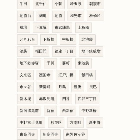
牛田
北千住
小菅
埼玉県
朝霞市
朝霞台
麹町
朝霞
和光市
板橋区
成増
下赤塚
東武練馬
上板橋
ときわ台
下板橋
中板橋
北池袋
池袋
桜田門
銀座一丁目
地下鉄成増
地下鉄赤塚
千川
要町
東池袋
文京区
護国寺
江戸川橋
飯田橋
市ヶ谷
新富町
月島
豊洲
辰巳
新木場
赤坂見附
四谷
四谷三丁目
新宿御苑前
新宿
西新宿
中野新橋
中野富士見町
杉並区
方南町
新中野
東高円寺
新高円寺
南阿佐ヶ谷