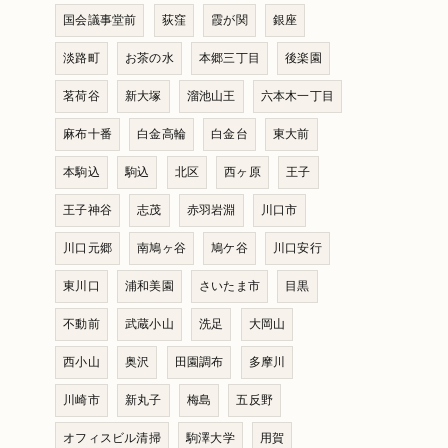
国会議事堂前
荻窪
霞が関
銀座
淡路町
お茶の水
本郷三丁目
後楽園
茗荷谷
新大塚
溜池山王
六本木一丁目
麻布十番
白金高輪
白金台
東大前
本駒込
駒込
北区
西ヶ原
王子
王子神谷
志茂
赤羽岩淵
川口市
川口元郷
南鳩ヶ谷
鳩ケ谷
川口安行
東川口
浦和美園
さいたま市
目黒
不動前
武蔵小山
洗足
大岡山
西小山
奥沢
田園調布
多摩川
川崎市
新丸子
梅島
五反野
オフィスビル清掃
駒澤大学
用賀