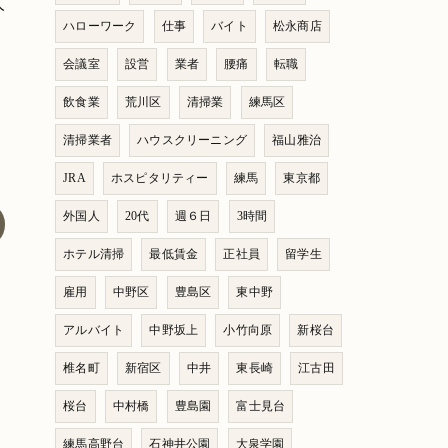
人
ハローワーク
仕事
バイト
松永商店
会議室
設営
業者
腰痛
転職
飲食業
荒川区
清掃業
練馬区
清掃業者
ハウスクリーニング
福山雅治
JRA
ホスピタリティー
練馬
東京都
外国人
20代
週６日
3時間
ホテル清掃
最低賃金
正社員
留学生
雇用
中野区
豊島区
東中野
アルバイト
中野坂上
小竹向原
新桜台
椎名町
新宿区
中井
東長崎
江古田
桜台
中村橋
豊島園
富士見台
練馬高野台
石神井公園
大泉学園