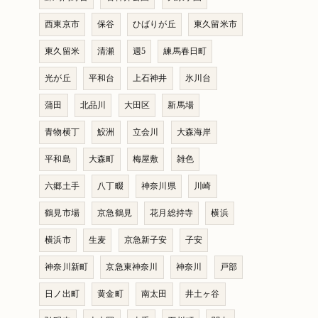
西東京市
保谷
ひばりが丘
東久留米市
東久留米
清瀬
週5
練馬春日町
光が丘
平和台
上石神井
氷川台
蒲田
北品川
大田区
新馬場
青物横丁
鮫洲
立会川
大森海岸
平和島
大森町
梅屋敷
雑色
六郷土手
八丁畷
神奈川県
川崎
鶴見市場
京急鶴見
花月総持寺
横浜
横浜市
生麦
京急新子安
子安
神奈川新町
京急東神奈川
神奈川
戸部
日ノ出町
黄金町
南太田
井土ヶ谷