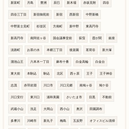
新富町
月島
豊洲
辰巳
新木場
赤坂見附
四谷
四谷三丁目
新宿御苑前
新宿
西新宿
中野新橋
中野富士見町
杉並区
方南町
新中野
東高円寺
新高円寺
南阿佐ヶ谷
国会議事堂前
荻窪
霞が関
銀座
淡路町
お茶の水
本郷三丁目
後楽園
茗荷谷
新大塚
溜池山王
六本木一丁目
麻布十番
白金高輪
白金台
東大前
本駒込
駒込
北区
西ヶ原
王子
王子神谷
志茂
赤羽岩淵
川口市
川口元郷
南鳩ヶ谷
鳩ケ谷
川口安行
東川口
浦和美園
さいたま市
目黒
不動前
武蔵小山
洗足
大岡山
西小山
奥沢
田園調布
多摩川
川崎市
新丸子
梅島
五反野
オフィスビル清掃