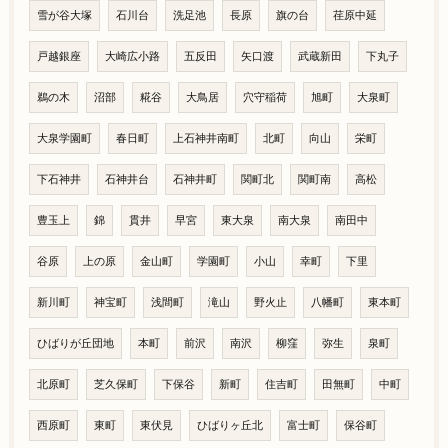
雪が谷大塚
石川台
洗足池
長原
旗の台
荏原中延
戸越銀座
大崎広小路
五反田
矢口渡
武蔵新田
下丸子
鵜の木
沼部
糀谷
大鳥居
穴守稲荷
旭町
大泉町
大泉学園町
春日町
上石神井南町
北町
向山
栄町
下石神井
石神井台
石神井町
関町北
関町南
高松
豊玉上
錦
貫井
早宮
東大泉
南大泉
南田中
谷原
上の原
金山町
学園町
小山
幸町
下里
新川町
神宝町
浅間町
滝山
野火止
八幡町
東本町
ひばりが丘団地
本町
前沢
南沢
柳窪
弥生
泉町
北原町
芝久保町
下保谷
新町
住吉町
田無町
中町
西原町
東町
東伏見
ひばりヶ丘北
富士町
保谷町