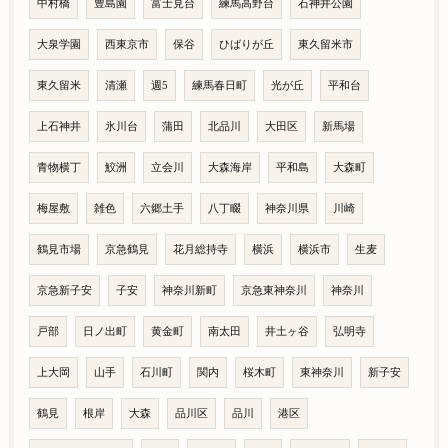
中村橋
豊島園
富士見台
練馬高野台
石神井公園
大泉学園
西東京市
保谷
ひばりが丘
東久留米市
東久留米
清瀬
週5
練馬春日町
光が丘
平和台
上石神井
氷川台
蒲田
北品川
大田区
新馬場
青物横丁
鮫洲
立会川
大森海岸
平和島
大森町
梅屋敷
雑色
六郷土手
八丁畷
神奈川県
川崎
鶴見市場
京急鶴見
花月総持寺
横浜
横浜市
生麦
京急新子安
子安
神奈川新町
京急東神奈川
神奈川
戸部
日ノ出町
黄金町
南太田
井土ヶ谷
弘明寺
上大岡
山手
石川町
関内
桜木町
東神奈川
新子安
鶴見
根岸
大森
品川区
品川
港区