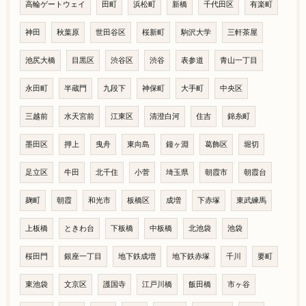
高輪ゲートウェイ
田町
浜松町
新橋
千代田区
有楽町
神田
秋葉原
世田谷区
桜新町
駒沢大学
三軒茶屋
池尻大橋
目黒区
渋谷区
渋谷
表参道
青山一丁目
永田町
半蔵門
九段下
神保町
大手町
中央区
三越前
水天宮前
江東区
清澄白河
住吉
錦糸町
墨田区
押上
曳舟
東向島
鐘ヶ淵
葛飾区
堀切
足立区
牛田
北千住
小菅
埼玉県
朝霞市
朝霞台
麹町
朝霞
和光市
板橋区
成増
下赤塚
東武練馬
上板橋
ときわ台
下板橋
中板橋
北池袋
池袋
桜田門
銀座一丁目
地下鉄成増
地下鉄赤塚
千川
要町
東池袋
文京区
護国寺
江戸川橋
飯田橋
市ヶ谷