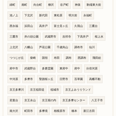
緑町
南町
向台町
柳沢
谷戸町
神泉
駒場東大前
池ノ上
下北沢
新代田
東松原
明大前
永福町
西永福
浜田山
高井戸
富士見ヶ丘
久我山
三鷹台
三鷹市
井の頭公園
武蔵野市
吉祥寺
下高井戸
桜上水
上北沢
八幡山
芦花公園
千歳烏山
調布市
仙川
つつじが丘
柴崎
国領
布田
調布
西調布
飛田給
府中市
武蔵野台
多磨霊園
東府中
府中
分倍河原
中河原
多摩市
聖蹟桜ヶ丘
日野市
百草園
高幡不動
京王多摩川
京王稲田堤
稲城市
京王よみうりランド
若葉台
京王永山
京王堀の内
京王多摩センター
八王子市
南大沢
町田市
多摩境
相模原市
橋本
新江古田