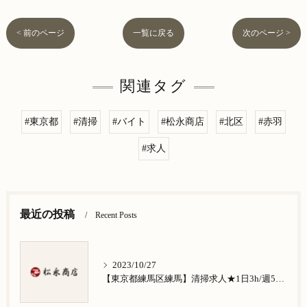
< 前のページ
一覧に戻る
次のページ >
関連タグ
#東京都
#清掃
#バイト
#松永商店
#北区
#赤羽
#求人
最近の投稿
Recent Posts
2023/10/27
【東京都練馬区練馬】清掃求人★1日3h/週5日/祝日お休み★谷原在住の方歓迎