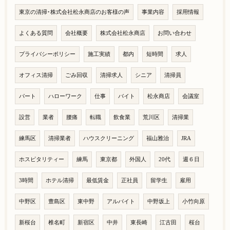
東京の清掃･株式会社松永商店のお客様の声
事業内容
採用情報
よくある質問
会社概要
株式会社松永商店
お問い合わせ
プライバシーポリシー
施工実績
都内
短時間
求人
オフィス清掃
ごみ回収
清掃求人
シニア
清掃員
パート
ハローワーク
仕事
バイト
松永商店
会議室
設営
業者
腰痛
転職
飲食業
荒川区
清掃業
練馬区
清掃業者
ハウスクリーニング
福山雅治
JRA
ホスピタリティー
練馬
東京都
外国人
20代
週６日
3時間
ホテル清掃
最低賃金
正社員
留学生
雇用
中野区
豊島区
東中野
アルバイト
中野坂上
小竹向原
新桜台
椎名町
新宿区
中井
東長崎
江古田
桜台