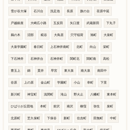
雪が谷大塚
石川台
洗足池
長原
旗の台
荏原中延
戸越銀座
大崎広小路
五反田
矢口渡
武蔵新田
下丸子
鵜の木
沼部
糀谷
大鳥居
穴守稲荷
旭町
大泉町
大泉学園町
春日町
上石神井南町
北町
向山
栄町
下石神井
石神井台
石神井町
関町北
関町南
高松
豊玉上
錦
貫井
早宮
東大泉
南大泉
南田中
谷原
上の原
金山町
学園町
小山
幸町
下里
新川町
神宝町
浅間町
滝山
野火止
八幡町
東本町
ひばりが丘団地
本町
前沢
南沢
柳窪
弥生
泉町
北原町
芝久保町
下保谷
新町
住吉町
田無町
中町