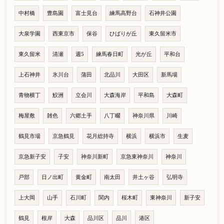
中村橋
豊島園
富士見台
練馬高野台
石神井公園
大泉学園
西東京市
保谷
ひばりが丘
東久留米市
東久留米
清瀬
週5
練馬春日町
光が丘
平和台
上石神井
氷川台
蒲田
北品川
大田区
新馬場
青物横丁
鮫洲
立会川
大森海岸
平和島
大森町
梅屋敷
雑色
六郷土手
八丁畷
神奈川県
川崎
鶴見市場
京急鶴見
花月総持寺
横浜
横浜市
生麦
京急新子安
子安
神奈川新町
京急東神奈川
神奈川
戸部
日ノ出町
黄金町
南太田
井土ヶ谷
弘明寺
上大岡
山手
石川町
関内
桜木町
東神奈川
新子安
鶴見
根岸
大森
品川区
品川
港区