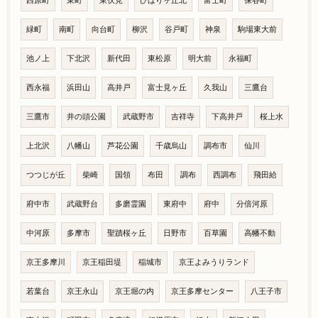
西原町
東町
東伏見
ひばりヶ丘北
富士町
保谷町
緑町
南町
向台町
柳沢
谷戸町
神泉
駒場東大前
池ノ上
下北沢
新代田
東松原
明大前
永福町
西永福
浜田山
高井戸
富士見ヶ丘
久我山
三鷹台
三鷹市
井の頭公園
武蔵野市
吉祥寺
下高井戸
桜上水
上北沢
八幡山
芦花公園
千歳烏山
調布市
仙川
つつじが丘
柴崎
国領
布田
調布
西調布
飛田給
府中市
武蔵野台
多磨霊園
東府中
府中
分倍河原
中河原
多摩市
聖蹟桜ヶ丘
日野市
百草園
高幡不動
京王多摩川
京王稲田堤
稲城市
京王よみうりランド
若葉台
京王永山
京王堀の内
京王多摩センター
八王子市