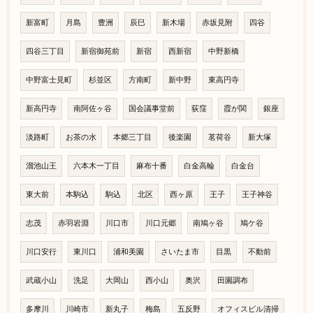
新富町
月島
豊洲
辰巳
新木場
赤坂見附
四谷
四谷三丁目
新宿御苑前
新宿
西新宿
中野新橋
中野富士見町
杉並区
方南町
新中野
東高円寺
新高円寺
南阿佐ヶ谷
国会議事堂前
荻窪
霞が関
銀座
淡路町
お茶の水
本郷三丁目
後楽園
茗荷谷
新大塚
溜池山王
六本木一丁目
麻布十番
白金高輪
白金台
東大前
本駒込
駒込
北区
西ヶ原
王子
王子神谷
志茂
赤羽岩淵
川口市
川口元郷
南鳩ヶ谷
鳩ケ谷
川口安行
東川口
浦和美園
さいたま市
目黒
不動前
武蔵小山
洗足
大岡山
西小山
奥沢
田園調布
多摩川
川崎市
新丸子
梅島
五反野
オフィスビル清掃