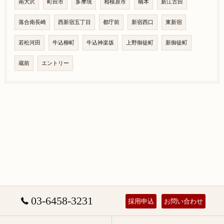
南大沢
町田市
多摩境
相模原市
橋本
新江古田
落合南長崎
西新宿五丁目
都庁前
新宿西口
東新宿
若松河田
牛込柳町
牛込神楽坂
上野御徒町
新御徒町
蔵前
エントリー
03-6458-3231
採用申込
お問い合わせ