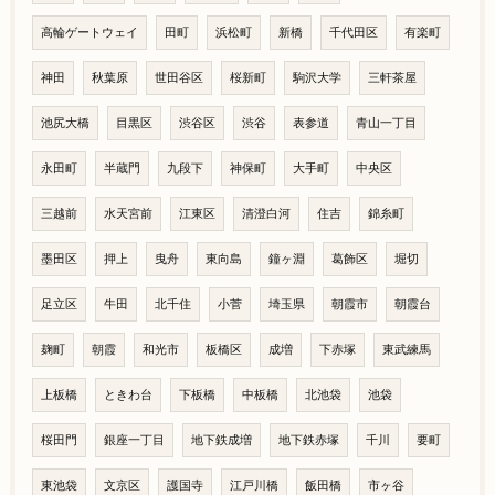
高輪ゲートウェイ
田町
浜松町
新橋
千代田区
有楽町
神田
秋葉原
世田谷区
桜新町
駒沢大学
三軒茶屋
池尻大橋
目黒区
渋谷区
渋谷
表参道
青山一丁目
永田町
半蔵門
九段下
神保町
大手町
中央区
三越前
水天宮前
江東区
清澄白河
住吉
錦糸町
墨田区
押上
曳舟
東向島
鐘ヶ淵
葛飾区
堀切
足立区
牛田
北千住
小菅
埼玉県
朝霞市
朝霞台
麹町
朝霞
和光市
板橋区
成増
下赤塚
東武練馬
上板橋
ときわ台
下板橋
中板橋
北池袋
池袋
桜田門
銀座一丁目
地下鉄成増
地下鉄赤塚
千川
要町
東池袋
文京区
護国寺
江戸川橋
飯田橋
市ヶ谷