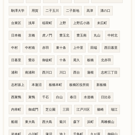
駒澤大学
用賀
二子玉川
二子新地
高津
溝の口
台東区
浅草
稲荷町
上野
上野広小路
末広町
日本橋
京橋
虎ノ門
豊玉北
豊玉南
丸山
中村北
中村
中村南
赤羽
東十条
上中里
田端
西日暮里
日暮里
鶯谷
御徒町
十条
尾久
板橋
北赤羽
浦和
南浦和
西川口
川口
西台
蓮根
志村三丁目
志村坂上
本蓮沼
板橋本町
板橋区役所前
新板橋
西巣鴨
巣鴨
千石
白山
春日
水道橋
日比谷
内幸町
御成門
芝公園
三田
江戸川区
篠崎
瑞江
船堀
東大島
西大島
菊川
森下
浜町
馬喰横山
岩本町
小川町
蓮沼
池上
千鳥町
久が原
御嶽山