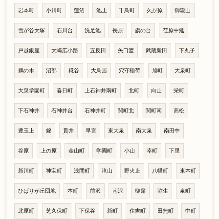
岩本町
小川町
蓮沼
池上
千鳥町
久が原
御嶽山
雪が谷大塚
石川台
洗足池
長原
旗の台
荏原中延
戸越銀座
大崎広小路
五反田
矢口渡
武蔵新田
下丸子
鵜の木
沼部
糀谷
大鳥居
穴守稲荷
旭町
大泉町
大泉学園町
春日町
上石神井南町
北町
向山
栄町
下石神井
石神井台
石神井町
関町北
関町南
高松
豊玉上
錦
貫井
早宮
東大泉
南大泉
南田中
谷原
上の原
金山町
学園町
小山
幸町
下里
新川町
神宝町
浅間町
滝山
野火止
八幡町
東本町
ひばりが丘団地
本町
前沢
南沢
柳窪
弥生
泉町
北原町
芝久保町
下保谷
新町
住吉町
田無町
中町