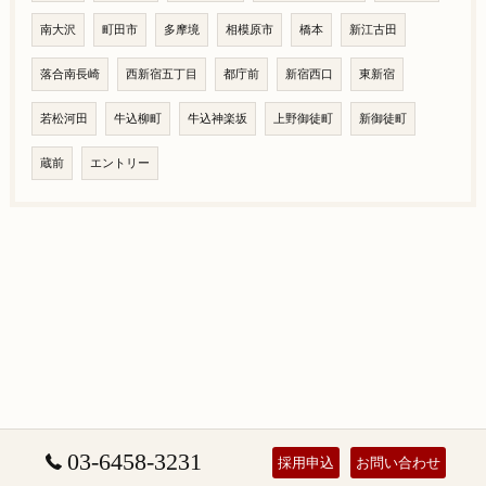
南大沢
町田市
多摩境
相模原市
橋本
新江古田
落合南長崎
西新宿五丁目
都庁前
新宿西口
東新宿
若松河田
牛込柳町
牛込神楽坂
上野御徒町
新御徒町
蔵前
エントリー
03-6458-3231
採用申込
お問い合わせ