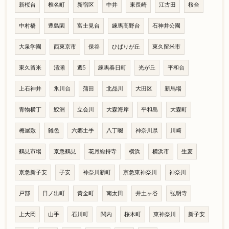
新桜台
椎名町
新宿区
中井
東長崎
江古田
桜台
中村橋
豊島園
富士見台
練馬高野台
石神井公園
大泉学園
西東京市
保谷
ひばりが丘
東久留米市
東久留米
清瀬
週5
練馬春日町
光が丘
平和台
上石神井
氷川台
蒲田
北品川
大田区
新馬場
青物横丁
鮫洲
立会川
大森海岸
平和島
大森町
梅屋敷
雑色
六郷土手
八丁畷
神奈川県
川崎
鶴見市場
京急鶴見
花月総持寺
横浜
横浜市
生麦
京急新子安
子安
神奈川新町
京急東神奈川
神奈川
戸部
日ノ出町
黄金町
南太田
井土ヶ谷
弘明寺
上大岡
山手
石川町
関内
桜木町
東神奈川
新子安