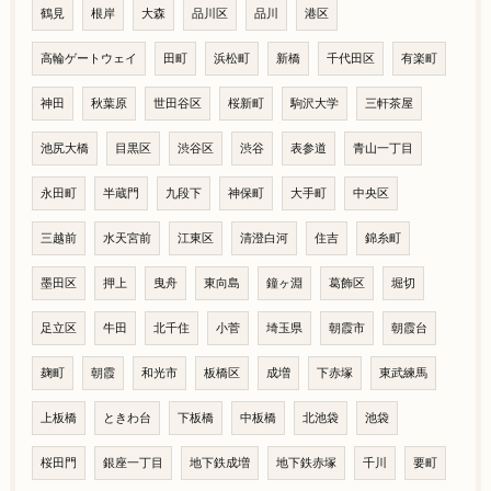
鶴見
根岸
大森
品川区
品川
港区
高輪ゲートウェイ
田町
浜松町
新橋
千代田区
有楽町
神田
秋葉原
世田谷区
桜新町
駒沢大学
三軒茶屋
池尻大橋
目黒区
渋谷区
渋谷
表参道
青山一丁目
永田町
半蔵門
九段下
神保町
大手町
中央区
三越前
水天宮前
江東区
清澄白河
住吉
錦糸町
墨田区
押上
曳舟
東向島
鐘ヶ淵
葛飾区
堀切
足立区
牛田
北千住
小菅
埼玉県
朝霞市
朝霞台
麹町
朝霞
和光市
板橋区
成増
下赤塚
東武練馬
上板橋
ときわ台
下板橋
中板橋
北池袋
池袋
桜田門
銀座一丁目
地下鉄成増
地下鉄赤塚
千川
要町