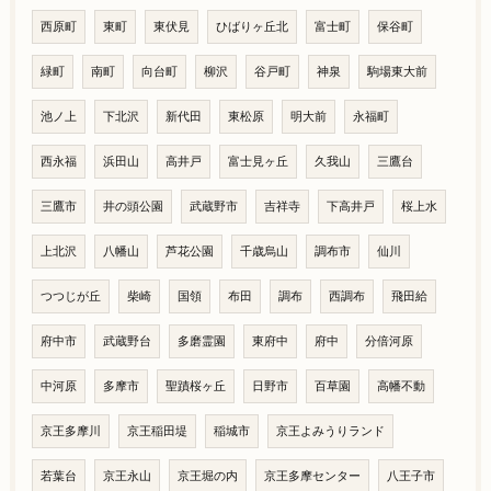
西原町
東町
東伏見
ひばりヶ丘北
富士町
保谷町
緑町
南町
向台町
柳沢
谷戸町
神泉
駒場東大前
池ノ上
下北沢
新代田
東松原
明大前
永福町
西永福
浜田山
高井戸
富士見ヶ丘
久我山
三鷹台
三鷹市
井の頭公園
武蔵野市
吉祥寺
下高井戸
桜上水
上北沢
八幡山
芦花公園
千歳烏山
調布市
仙川
つつじが丘
柴崎
国領
布田
調布
西調布
飛田給
府中市
武蔵野台
多磨霊園
東府中
府中
分倍河原
中河原
多摩市
聖蹟桜ヶ丘
日野市
百草園
高幡不動
京王多摩川
京王稲田堤
稲城市
京王よみうりランド
若葉台
京王永山
京王堀の内
京王多摩センター
八王子市