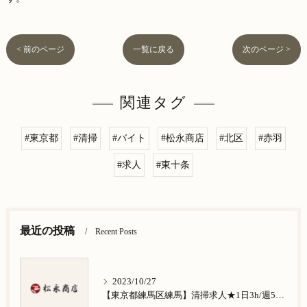
< 前のページ
一覧に戻る
次のページ >
関連タグ
#東京都
#清掃
#バイト
#松永商店
#北区
#赤羽
#求人
#東十条
最近の投稿
Recent Posts
2023/10/27
【東京都練馬区練馬】清掃求人★1日3h/週5日/祝日お休み★谷原在住の方歓迎