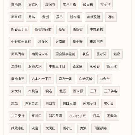
東池袋
文京区
護国寺
江戸川橋
飯田橋
市ヶ谷
新富町
月島
豊洲
辰巳
新木場
赤坂見附
四谷
四谷三丁目
新宿御苑前
新宿
西新宿
中野新橋
中野富士見町
杉並区
方南町
新中野
東高円寺
新高円寺
南阿佐ヶ谷
国会議事堂前
荻窪
霞が関
銀座
淡路町
お茶の水
本郷三丁目
後楽園
茗荷谷
新大塚
溜池山王
六本木一丁目
麻布十番
白金高輪
白金台
東大前
本駒込
駒込
北区
西ヶ原
王子
王子神谷
志茂
赤羽岩淵
川口市
川口元郷
南鳩ヶ谷
鳩ケ谷
川口安行
東川口
浦和美園
さいたま市
目黒
不動前
武蔵小山
洗足
大岡山
西小山
奥沢
田園調布