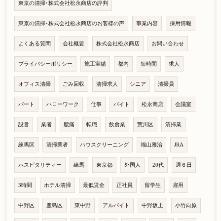
東京の清掃･株式会社松永商店の評判
東京の清掃･株式会社松永商店のお客様の声
事業内容
採用情報
よくある質問
会社概要
株式会社松永商店
お問い合わせ
プライバシーポリシー
施工実績
都内
短時間
求人
オフィス清掃
ごみ回収
清掃求人
シニア
清掃員
パート
ハローワーク
仕事
バイト
松永商店
会議室
設営
業者
腰痛
転職
飲食業
荒川区
清掃業
練馬区
清掃業者
ハウスクリーニング
福山雅治
JRA
ホスピタリティー
練馬
東京都
外国人
20代
週６日
3時間
ホテル清掃
最低賃金
正社員
留学生
雇用
中野区
豊島区
東中野
アルバイト
中野坂上
小竹向原