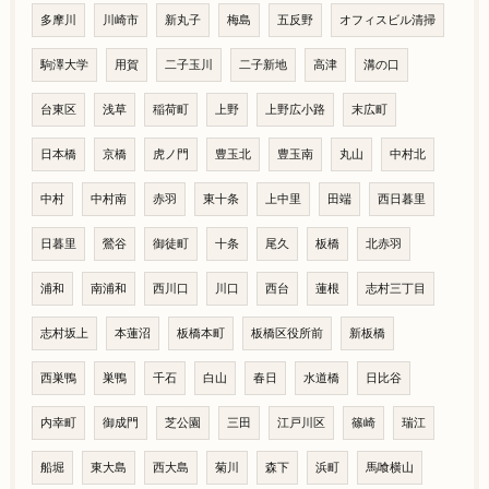
多摩川
川崎市
新丸子
梅島
五反野
オフィスビル清掃
駒澤大学
用賀
二子玉川
二子新地
高津
溝の口
台東区
浅草
稲荷町
上野
上野広小路
末広町
日本橋
京橋
虎ノ門
豊玉北
豊玉南
丸山
中村北
中村
中村南
赤羽
東十条
上中里
田端
西日暮里
日暮里
鶯谷
御徒町
十条
尾久
板橋
北赤羽
浦和
南浦和
西川口
川口
西台
蓮根
志村三丁目
志村坂上
本蓮沼
板橋本町
板橋区役所前
新板橋
西巣鴨
巣鴨
千石
白山
春日
水道橋
日比谷
内幸町
御成門
芝公園
三田
江戸川区
篠崎
瑞江
船堀
東大島
西大島
菊川
森下
浜町
馬喰横山