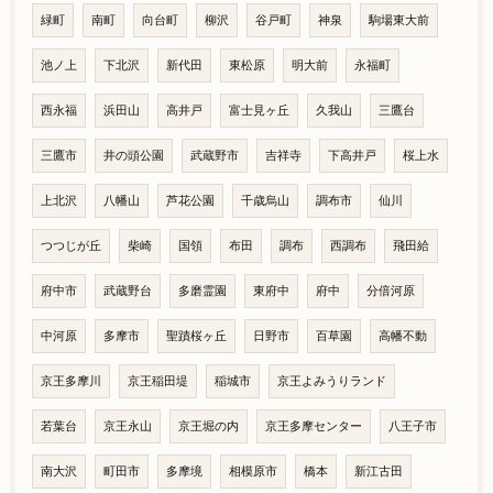
緑町
南町
向台町
柳沢
谷戸町
神泉
駒場東大前
池ノ上
下北沢
新代田
東松原
明大前
永福町
西永福
浜田山
高井戸
富士見ヶ丘
久我山
三鷹台
三鷹市
井の頭公園
武蔵野市
吉祥寺
下高井戸
桜上水
上北沢
八幡山
芦花公園
千歳烏山
調布市
仙川
つつじが丘
柴崎
国領
布田
調布
西調布
飛田給
府中市
武蔵野台
多磨霊園
東府中
府中
分倍河原
中河原
多摩市
聖蹟桜ヶ丘
日野市
百草園
高幡不動
京王多摩川
京王稲田堤
稲城市
京王よみうりランド
若葉台
京王永山
京王堀の内
京王多摩センター
八王子市
南大沢
町田市
多摩境
相模原市
橋本
新江古田