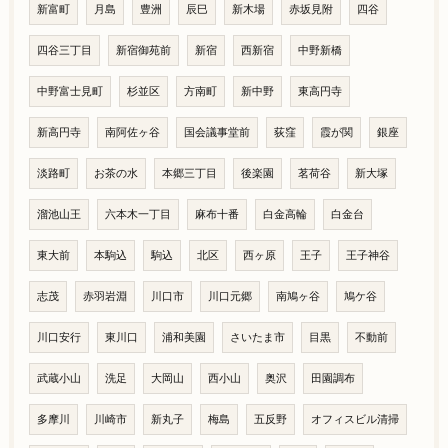
新富町
月島
豊洲
辰巳
新木場
赤坂見附
四谷
四谷三丁目
新宿御苑前
新宿
西新宿
中野新橋
中野富士見町
杉並区
方南町
新中野
東高円寺
新高円寺
南阿佐ヶ谷
国会議事堂前
荻窪
霞が関
銀座
淡路町
お茶の水
本郷三丁目
後楽園
茗荷谷
新大塚
溜池山王
六本木一丁目
麻布十番
白金高輪
白金台
東大前
本駒込
駒込
北区
西ヶ原
王子
王子神谷
志茂
赤羽岩淵
川口市
川口元郷
南鳩ヶ谷
鳩ケ谷
川口安行
東川口
浦和美園
さいたま市
目黒
不動前
武蔵小山
洗足
大岡山
西小山
奥沢
田園調布
多摩川
川崎市
新丸子
梅島
五反野
オフィスビル清掃