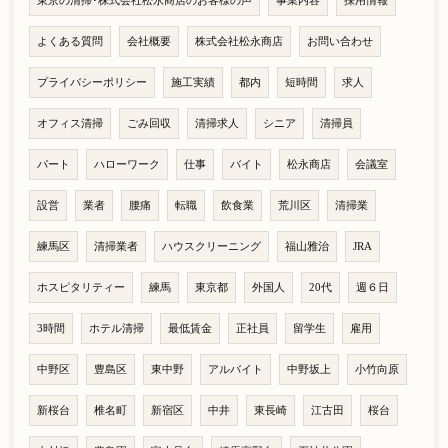
東京の清掃･株式会社松永商店のお客様の声
事業内容
採用情報
よくある質問
会社概要
株式会社松永商店
お問い合わせ
プライバシーポリシー
施工実績
都内
短時間
求人
オフィス清掃
ごみ回収
清掃求人
シニア
清掃員
パート
ハローワーク
仕事
バイト
松永商店
会議室
設営
業者
腰痛
転職
飲食業
荒川区
清掃業
練馬区
清掃業者
ハウスクリーニング
福山雅治
JRA
ホスピタリティー
練馬
東京都
外国人
20代
週６日
3時間
ホテル清掃
最低賃金
正社員
留学生
雇用
中野区
豊島区
東中野
アルバイト
中野坂上
小竹向原
新桜台
椎名町
新宿区
中井
東長崎
江古田
桜台