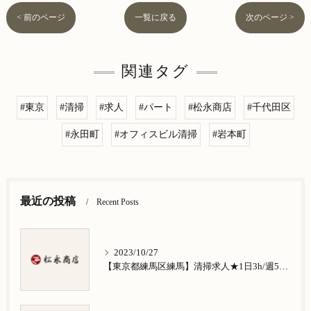
< 前のページ
一覧に戻る
次のページ >
関連タグ
#東京
#清掃
#求人
#パート
#松永商店
#千代田区
#永田町
#オフィスビル清掃
#岩本町
最近の投稿
Recent Posts
2023/10/27
【東京都練馬区練馬】清掃求人★1日3h/週5日/祝日お休み★谷原在住の方歓迎