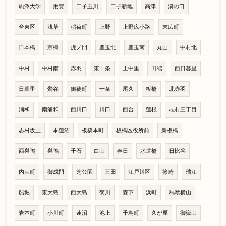
駒澤大学
用賀
二子玉川
二子新地
高津
溝の口
台東区
浅草
稲荷町
上野
上野広小路
末広町
日本橋
京橋
虎ノ門
豊玉北
豊玉南
丸山
中村北
中村
中村南
赤羽
東十条
上中里
田端
西日暮里
日暮里
鶯谷
御徒町
十条
尾久
板橋
北赤羽
浦和
南浦和
西川口
川口
西台
蓮根
志村三丁目
志村坂上
本蓮沼
板橋本町
板橋区役所前
新板橋
西巣鴨
巣鴨
千石
白山
春日
水道橋
日比谷
内幸町
御成門
芝公園
三田
江戸川区
篠崎
瑞江
船堀
東大島
西大島
菊川
森下
浜町
馬喰横山
岩本町
小川町
蓮沼
池上
千鳥町
久が原
御嶽山