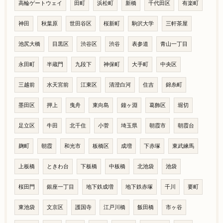
高輪ゲートウェイ
田町
浜松町
新橋
千代田区
有楽町
神田
秋葉原
世田谷区
桜新町
駒沢大学
三軒茶屋
池尻大橋
目黒区
渋谷区
渋谷
表参道
青山一丁目
永田町
半蔵門
九段下
神保町
大手町
中央区
三越前
水天宮前
江東区
清澄白河
住吉
錦糸町
墨田区
押上
曳舟
東向島
鐘ヶ淵
葛飾区
堀切
足立区
牛田
北千住
小菅
埼玉県
朝霞市
朝霞台
麹町
朝霞
和光市
板橋区
成増
下赤塚
東武練馬
上板橋
ときわ台
下板橋
中板橋
北池袋
池袋
桜田門
銀座一丁目
地下鉄成増
地下鉄赤塚
千川
要町
東池袋
文京区
護国寺
江戸川橋
飯田橋
市ヶ谷