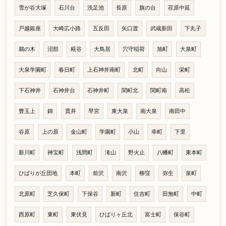
雪が谷大塚
石川台
洗足池
長原
旗の台
荏原中延
戸越銀座
大崎広小路
五反田
矢口渡
武蔵新田
下丸子
鵜の木
沼部
糀谷
大鳥居
穴守稲荷
旭町
大泉町
大泉学園町
春日町
上石神井南町
北町
向山
栄町
下石神井
石神井台
石神井町
関町北
関町南
高松
豊玉上
錦
貫井
早宮
東大泉
南大泉
南田中
谷原
上の原
金山町
学園町
小山
幸町
下里
新川町
神宝町
浅間町
滝山
野火止
八幡町
東本町
ひばりが丘団地
本町
前沢
南沢
柳窪
弥生
泉町
北原町
芝久保町
下保谷
新町
住吉町
田無町
中町
西原町
東町
東伏見
ひばりヶ丘北
富士町
保谷町