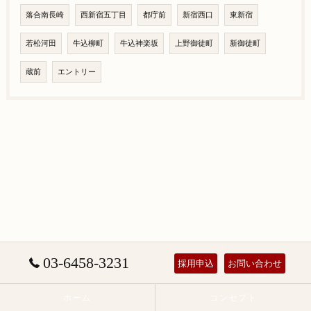
落合南長崎
西新宿五丁目
都庁前
新宿西口
東新宿
若松河田
牛込柳町
牛込神楽坂
上野御徒町
新御徒町
蔵前
エントリー
03-6458-3231
採用申込
お問い合わせ
ホーム
コンセプト