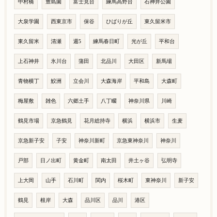
中村橋
豊島園
富士見台
練馬高野台
石神井公園
大泉学園
西東京市
保谷
ひばりが丘
東久留米市
東久留米
清瀬
週5
練馬春日町
光が丘
平和台
上石神井
氷川台
蒲田
北品川
大田区
新馬場
青物横丁
鮫洲
立会川
大森海岸
平和島
大森町
梅屋敷
雑色
六郷土手
八丁畷
神奈川県
川崎
鶴見市場
京急鶴見
花月総持寺
横浜
横浜市
生麦
京急新子安
子安
神奈川新町
京急東神奈川
神奈川
戸部
日ノ出町
黄金町
南太田
井土ヶ谷
弘明寺
上大岡
山手
石川町
関内
桜木町
東神奈川
新子安
鶴見
根岸
大森
品川区
品川
港区