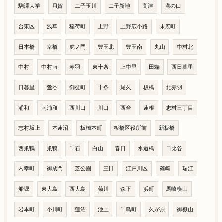
駒澤大学
用賀
二子玉川
二子新地
高津
溝の口
台東区
浅草
稲荷町
上野
上野広小路
末広町
日本橋
京橋
虎ノ門
豊玉北
豊玉南
丸山
中村北
中村
中村南
赤羽
東十条
上中里
田端
西日暮里
日暮里
鶯谷
御徒町
十条
尾久
板橋
北赤羽
浦和
南浦和
西川口
川口
西台
蓮根
志村三丁目
志村坂上
本蓮沼
板橋本町
板橋区役所前
新板橋
西巣鴨
巣鴨
千石
白山
春日
水道橋
日比谷
内幸町
御成門
芝公園
三田
江戸川区
篠崎
瑞江
船堀
東大島
西大島
菊川
森下
浜町
馬喰横山
岩本町
小川町
蓮沼
池上
千鳥町
久が原
御嶽山