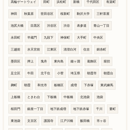
高輪ゲートウェイ
田町
浜松町
新橋
千代田区
有楽町
神田
秋葉原
世田谷区
桜新町
駒沢大学
三軒茶屋
池尻大橋
目黒区
渋谷区
渋谷
表参道
青山一丁目
永田町
半蔵門
九段下
神保町
大手町
中央区
三越前
水天宮前
江東区
清澄白河
住吉
錦糸町
墨田区
押上
曳舟
東向島
鐘ヶ淵
葛飾区
堀切
足立区
牛田
北千住
小菅
埼玉県
朝霞市
朝霞台
麹町
朝霞
和光市
板橋区
成増
下赤塚
東武練馬
上板橋
ときわ台
下板橋
中板橋
北池袋
池袋
桜田門
銀座一丁目
地下鉄成増
地下鉄赤塚
千川
要町
東池袋
文京区
護国寺
江戸川橋
飯田橋
市ヶ谷