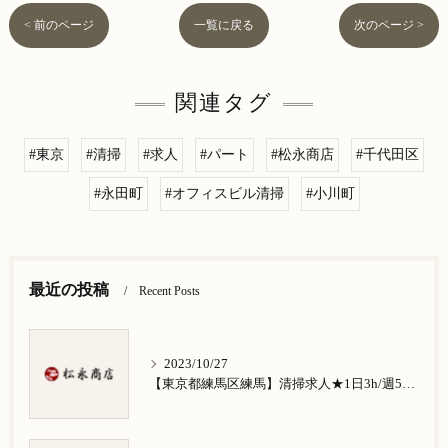
< 前のページ
一覧に戻る
次のページ >
関連タグ
#東京
#清掃
#求人
#パート
#松永商店
#千代田区
#永田町
#オフィスビル清掃
#小川町
最近の投稿
Recent Posts
2023/10/27
【東京都練馬区練馬】清掃求人★1日3h/週5日/祝日お休み★谷原在住の方歓迎