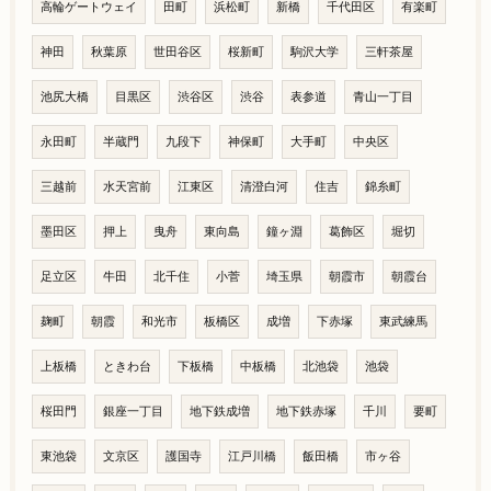
高輪ゲートウェイ
田町
浜松町
新橋
千代田区
有楽町
神田
秋葉原
世田谷区
桜新町
駒沢大学
三軒茶屋
池尻大橋
目黒区
渋谷区
渋谷
表参道
青山一丁目
永田町
半蔵門
九段下
神保町
大手町
中央区
三越前
水天宮前
江東区
清澄白河
住吉
錦糸町
墨田区
押上
曳舟
東向島
鐘ヶ淵
葛飾区
堀切
足立区
牛田
北千住
小菅
埼玉県
朝霞市
朝霞台
麹町
朝霞
和光市
板橋区
成増
下赤塚
東武練馬
上板橋
ときわ台
下板橋
中板橋
北池袋
池袋
桜田門
銀座一丁目
地下鉄成増
地下鉄赤塚
千川
要町
東池袋
文京区
護国寺
江戸川橋
飯田橋
市ヶ谷