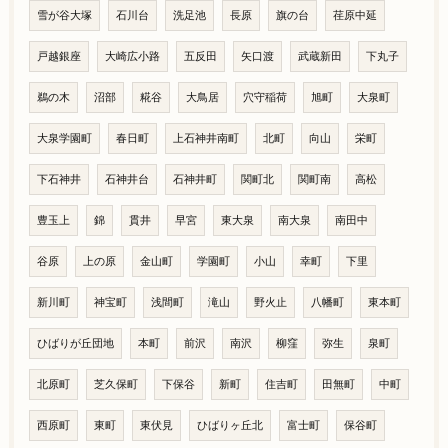
雪が谷大塚
石川台
洗足池
長原
旗の台
荏原中延
戸越銀座
大崎広小路
五反田
矢口渡
武蔵新田
下丸子
鵜の木
沼部
糀谷
大鳥居
穴守稲荷
旭町
大泉町
大泉学園町
春日町
上石神井南町
北町
向山
栄町
下石神井
石神井台
石神井町
関町北
関町南
高松
豊玉上
錦
貫井
早宮
東大泉
南大泉
南田中
谷原
上の原
金山町
学園町
小山
幸町
下里
新川町
神宝町
浅間町
滝山
野火止
八幡町
東本町
ひばりが丘団地
本町
前沢
南沢
柳窪
弥生
泉町
北原町
芝久保町
下保谷
新町
住吉町
田無町
中町
西原町
東町
東伏見
ひばりヶ丘北
富士町
保谷町