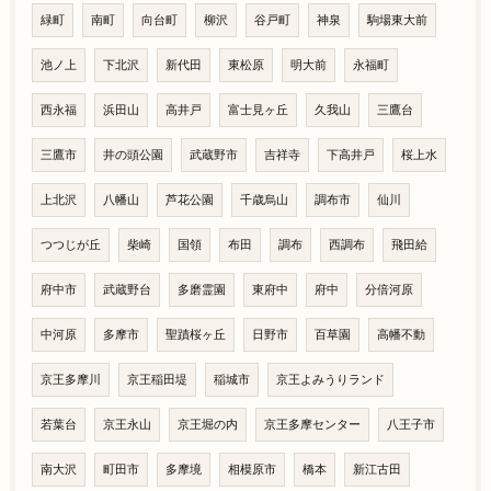
緑町
南町
向台町
柳沢
谷戸町
神泉
駒場東大前
池ノ上
下北沢
新代田
東松原
明大前
永福町
西永福
浜田山
高井戸
富士見ヶ丘
久我山
三鷹台
三鷹市
井の頭公園
武蔵野市
吉祥寺
下高井戸
桜上水
上北沢
八幡山
芦花公園
千歳烏山
調布市
仙川
つつじが丘
柴崎
国領
布田
調布
西調布
飛田給
府中市
武蔵野台
多磨霊園
東府中
府中
分倍河原
中河原
多摩市
聖蹟桜ヶ丘
日野市
百草園
高幡不動
京王多摩川
京王稲田堤
稲城市
京王よみうりランド
若葉台
京王永山
京王堀の内
京王多摩センター
八王子市
南大沢
町田市
多摩境
相模原市
橋本
新江古田