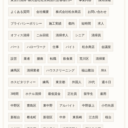
東京の清掃･株式会社松永商店のお客様の声
事業内容
採用情報
よくある質問
会社概要
株式会社松永商店
お問い合わせ
プライバシーポリシー
施工実績
都内
短時間
求人
オフィス清掃
ごみ回収
清掃求人
シニア
清掃員
パート
ハローワーク
仕事
バイト
松永商店
会議室
設営
業者
腰痛
転職
飲食業
荒川区
清掃業
練馬区
清掃業者
ハウスクリーニング
福山雅治
JRA
ホスピタリティー
練馬
東京都
外国人
20代
週６日
3時間
ホテル清掃
最低賃金
正社員
留学生
雇用
中野区
豊島区
東中野
アルバイト
中野坂上
小竹向原
新桜台
椎名町
新宿区
中井
東長崎
江古田
桜台