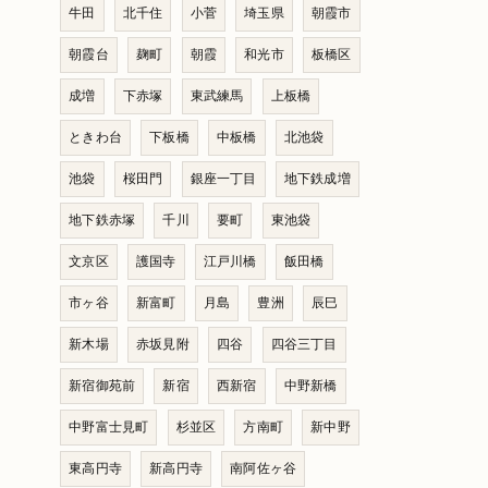
牛田
北千住
小菅
埼玉県
朝霞市
朝霞台
麹町
朝霞
和光市
板橋区
成増
下赤塚
東武練馬
上板橋
ときわ台
下板橋
中板橋
北池袋
池袋
桜田門
銀座一丁目
地下鉄成増
地下鉄赤塚
千川
要町
東池袋
文京区
護国寺
江戸川橋
飯田橋
市ヶ谷
新富町
月島
豊洲
辰巳
新木場
赤坂見附
四谷
四谷三丁目
新宿御苑前
新宿
西新宿
中野新橋
中野富士見町
杉並区
方南町
新中野
東高円寺
新高円寺
南阿佐ヶ谷