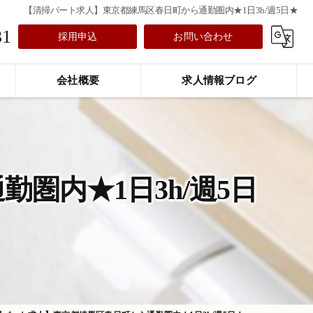
【清掃パート求人】東京都練馬区春日町から通勤圏内★1日3h/週5日★
31
採用申込
お問い合わせ
会社概要
求人情報ブログ
圏内★1日3h/週5日