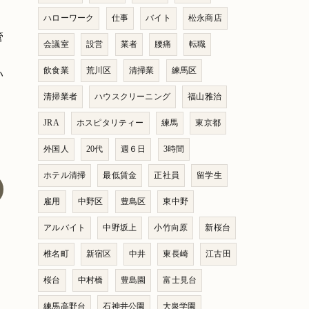
ハローワーク
仕事
バイト
松永商店
管
会議室
設営
業者
腰痛
転職
飲食業
荒川区
清掃業
練馬区
い
清掃業者
ハウスクリーニング
福山雅治
JRA
ホスピタリティー
練馬
東京都
外国人
20代
週６日
3時間
ホテル清掃
最低賃金
正社員
留学生
雇用
中野区
豊島区
東中野
アルバイト
中野坂上
小竹向原
新桜台
椎名町
新宿区
中井
東長崎
江古田
桜台
中村橋
豊島園
富士見台
練馬高野台
石神井公園
大泉学園