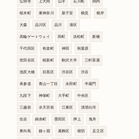
弘明寺
上大岡
山手
石川町
関内
桜木町
東神奈川
新子安
鶴見
根岸
大森
品川区
品川
港区
高輪ゲートウェイ
田町
浜松町
新橋
千代田区
有楽町
神田
秋葉原
世田谷区
桜新町
駒沢大学
三軒茶屋
池尻大橋
目黒区
渋谷区
渋谷
表参道
青山一丁目
永田町
半蔵門
九段下
神保町
大手町
中央区
三越前
水天宮前
江東区
清澄白河
住吉
錦糸町
墨田区
押上
曳舟
東向島
鐘ヶ淵
葛飾区
堀切
足立区