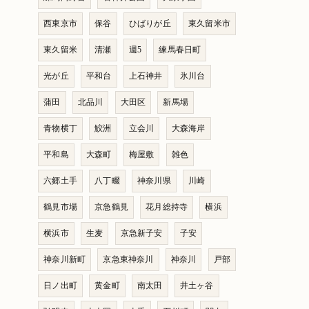
西東京市
保谷
ひばりが丘
東久留米市
東久留米
清瀬
週5
練馬春日町
光が丘
平和台
上石神井
氷川台
蒲田
北品川
大田区
新馬場
青物横丁
鮫洲
立会川
大森海岸
平和島
大森町
梅屋敷
雑色
六郷土手
八丁畷
神奈川県
川崎
鶴見市場
京急鶴見
花月総持寺
横浜
横浜市
生麦
京急新子安
子安
神奈川新町
京急東神奈川
神奈川
戸部
日ノ出町
黄金町
南太田
井土ヶ谷