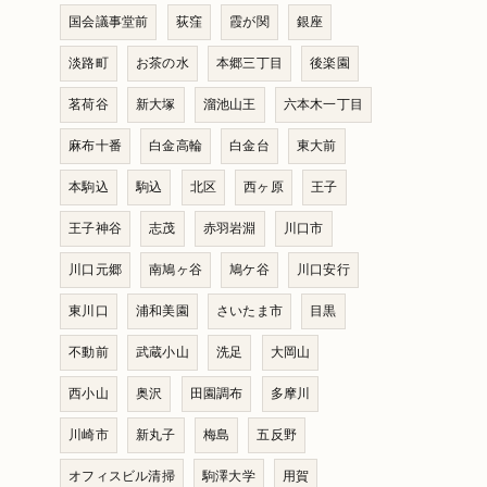
国会議事堂前
荻窪
霞が関
銀座
淡路町
お茶の水
本郷三丁目
後楽園
茗荷谷
新大塚
溜池山王
六本木一丁目
麻布十番
白金高輪
白金台
東大前
本駒込
駒込
北区
西ヶ原
王子
王子神谷
志茂
赤羽岩淵
川口市
川口元郷
南鳩ヶ谷
鳩ケ谷
川口安行
東川口
浦和美園
さいたま市
目黒
不動前
武蔵小山
洗足
大岡山
西小山
奥沢
田園調布
多摩川
川崎市
新丸子
梅島
五反野
オフィスビル清掃
駒澤大学
用賀